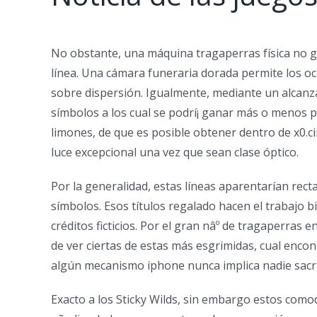
No obstante, una máquina tragaperras física no g
línea. Una cámara funeraria dorada permite los o
sobre dispersión. Igualmente, mediante un alcanzar
símbolos a los cual se podrí¡ ganar más o menos 
limones, de que es posible obtener dentro de x0.c
luce excepcional una vez que sean clase óptico.
Por la generalidad, estas líneas aparentarían rec
símbolos. Esos títulos regalado hacen el trabajo b
créditos ficticios. Por el gran nâº de tragaperras e
de ver ciertas de estas más esgrimidas, cual enco
algún mecanismo iphone nunca implica nadie sacrifi
Exacto a los Sticky Wilds, sin embargo estos comod