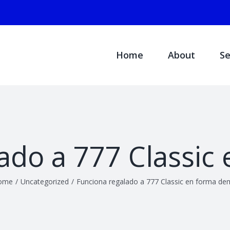
Search
for:
Home
About
Se
ado a 777 Classi
ome
/
Uncategorized
/
Funciona regalado a 777 Classic en forma d