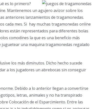
ué es lo primero?
nline. Mantenemos un agujero avizor sobre los
las anteriores lanzamientos de tragamonedas.
os cada mes. Si hay muchas tragamonedas online
cadores están representados para diferentes bolas
mbolos comodines la que es una beneficio más
s de juguetear una maquina tragamonedas regalado
lusive los más diminutos. Dicho hecho sucede
s dar a los jugadores un abrebocas sin conseguir
enorme. Debido a lo anterior llegan a convertirse
otipos, letras, animales y no ha transpirado
obre Colocación de el Esparcimiento. Entre las
deseas ir a lo indudablemente como si os arriesgas