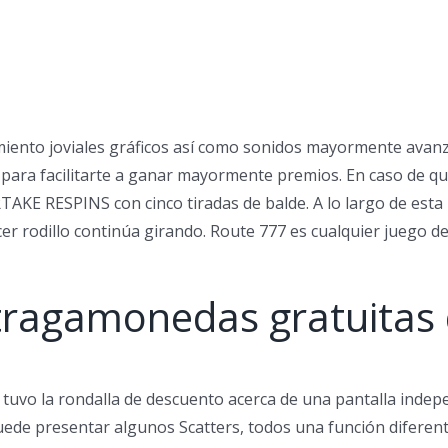
miento joviales gráficos así­ como sonidos mayormente ava
ara facilitarte a ganar mayormente premios. En caso de que 
RTAKE RESPINS con cinco tiradas de balde.
A lo largo de esta
er rodillo continúa girando. Route 777 es cualquier juego de
 tragamonedas gratuitas
tuvo la rondalla de descuento acerca de una pantalla indep
ede presentar algunos Scatters, todos una función diferen