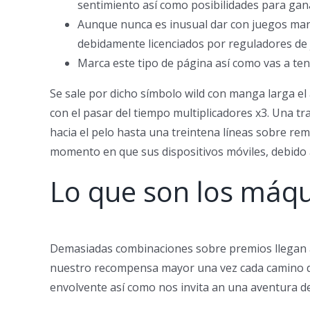
sentimiento así­ como posibilidades para gan
Aunque nunca es inusual dar con juegos man
debidamente licenciados por reguladores de 
Marca este tipo de página así­ como vas a t
Se sale por dicho símbolo wild con manga larga el 
con el pasar del tiempo multiplicadores x3. Una t
hacia el pelo hasta una treintena líneas sobre re
momento en que sus dispositivos móviles, debido 
Lo que son los máq
Demasiadas combinaciones sobre premios llegan a 
nuestro recompensa mayor una vez cada camino de 
envolvente así­ como nos invita an una aventura d