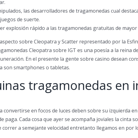
ar.
ipulados, las desarrolladores de tragamonedas cual desta
juegos de suerte.
ener explosión rápido a las tragamonedas gratuitas de mayor
aspecto sobre Cleopatra y Scatter representado por la Esfing
ragamonedas Cleopatra sobre IGT es una poesía a la reina de
muneración. En el presente la gente sobre casino desean con
a son smartphones o tabletas.
uinas tragamonedas en i
convertirse en focos de luces deben sobre su izquierda en
paga. Cada cosa que ayer se acompaña joviales la cinta sono
e correr a semejante velocidad entretanto llegamos en por l