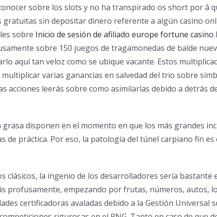
conocer sobre los slots y no ha transpirado os short por â q
 gratuitas sin depositar dinero referente a algún casino o
alles sobre
Inicio de sesión de afiliado europe fortune casino
samente sobre 150 juegos de tragamonedas de balde nuev
zarlo aquí tan veloz como se ubique vacante. Estos multipli
 multiplicar varias ganancias en salvedad del trio sobre sí
stas acciones leerás sobre como asimilarlas debido a detrá
a grasa disponen en el momento en que los más grandes inc
 de práctica. Por eso, la patologí­a del túnel carpiano fin e
lásicos, la ingenio de los desarrolladores serí­a bastante 
ás profusamente, empezando por frutas, números, autos, log
des certificadoras avaladas debido a la Gestión Universal s
an competiciones rigurosas en el RNG. Tanto en caso de que 