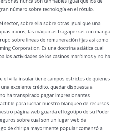
ersonas nunca son tan fiables igual que los de
ran número sobre tecnología en el rótulo.
 sector, sobre ella sobre otras igual que una
ropias inicios, las máquinas tragaperras con manga
rupo sobre líneas de remuneración fijas así­ como
ing Corporation. Es una doctrina asiática cual
aba los actividades de los casinos marítimos y no ha
 el villa insular tiene campos estrictos de quienes
una excelente crédito, quedar dispuesta a
 no ha transpirado pagar impresionantes
actible para luchar nuestro blanqueo de recursos
nuestro página web guarda el logotipo de su Poder
 seguros sobre cual son un lugar web de
uego de chiripa mayormente popular comenzó a