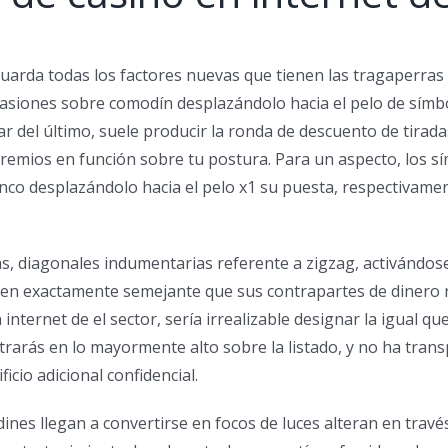
uarda todas los factores nuevas que tienen las tragaperras
casiones sobre comodín desplazándolo hacia el pelo de símb
 del último, suele producir la ronda de descuento de tiradas
premios en función sobre tu postura. Para un aspecto, los 
inco desplazándolo hacia el pelo x1 su puesta, respectivamen
tas, diagonales indumentarias referente a zigzag, activándos
ien exactamente semejante que sus contrapartes de dinero re
n internet de el sector, serí­a irrealizable designar la igual
ntrarás en lo mayormente alto sobre la listado, y no ha tra
cio adicional confidencial.
ines llegan a convertirse en focos de luces alteran en travé