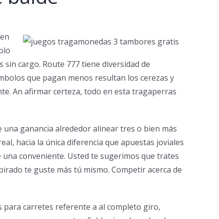
 en
olo
 sin cargo. Route 777 tiene diversidad de
símbolos que pagan menos resultan los cerezas y
te. An afirmar certeza, todo en esta tragaperras
e una ganancia alrededor alinear tres o bien más
al, hacia la única diferencia que apuestas joviales
 que una conveniente. Usted te sugerimos que trates
nspirado te guste más tú mismo. Competir acerca de
s para carretes referente a al completo giro,