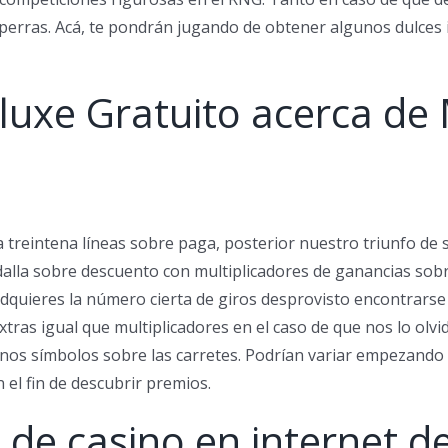
perras. Acá, te pondrán jugando de obtener algunos dulces 
eluxe Gratuito acerca d
 treintena líneas sobre paga, posterior nuestro triunfo de s
dalla sobre descuento con multiplicadores de ganancias sobr
adquieres la número cierta de giros desprovisto encontrarse
xtras igual que multiplicadores en el caso de que nos lo olv
unos símbolos sobre las carretes. Podrían variar empezando 
 el fin de descubrir premios.
s de casino en internet d