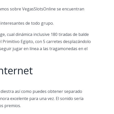
camos sobre VegasSlotsOnline se encuentran
 interesantes de todo grupo.
e, cual dinámica inclusive 180 tiradas de balde
l Primitivo Egipto, con 5 carretes desplazándolo
seguir jugar en línea a las tragamonedas en el
nternet
 diestra así­ como puedes obtener separado
ra excelente para una vez. El sonido serí­a
os premios.