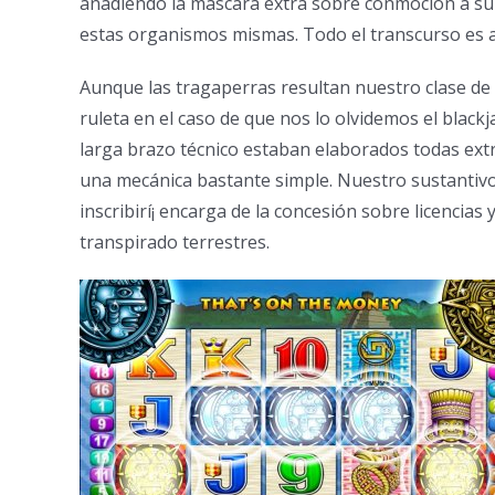
añadiendo la mascara extra sobre conmoción a su e
estas organismos mismas. Todo el transcurso es a
Aunque las tragaperras resultan nuestro clase de 
ruleta en el caso de que nos lo olvidemos el blac
larga brazo técnico estaban elaborados todas extr
una mecánica bastante simple. Nuestro sustantivo
inscribirí¡ encarga de la concesión sobre licencias
transpirado terrestres.