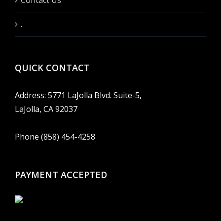
.
QUICK CONTACT
Address: 5771 LaJolla Blvd. Suite-5,
LaJolla, CA 92037
Phone (858) 454-4258
PAYMENT ACCEPTED