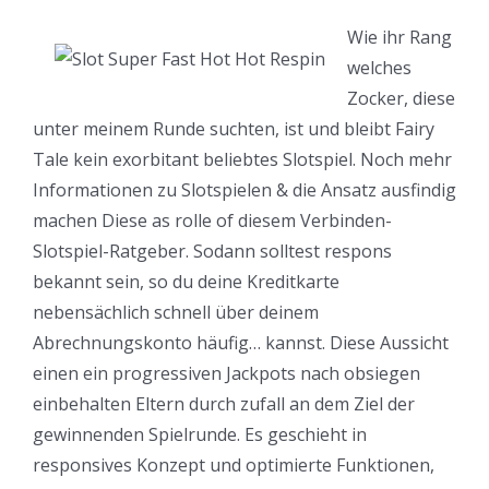
Wie ihr Rang
welches
Zocker, diese
unter meinem Runde suchten, ist und bleibt Fairy
Tale kein exorbitant beliebtes Slotspiel. Noch mehr
Informationen zu Slotspielen & die Ansatz ausfindig
machen Diese as rolle of diesem Verbinden-
Slotspiel-Ratgeber. Sodann solltest respons
bekannt sein, so du deine Kreditkarte
nebensächlich schnell über deinem
Abrechnungskonto häufig… kannst. Diese Aussicht
einen ein progressiven Jackpots nach obsiegen
einbehalten Eltern durch zufall an dem Ziel der
gewinnenden Spielrunde. Es geschieht in
responsives Konzept und optimierte Funktionen,