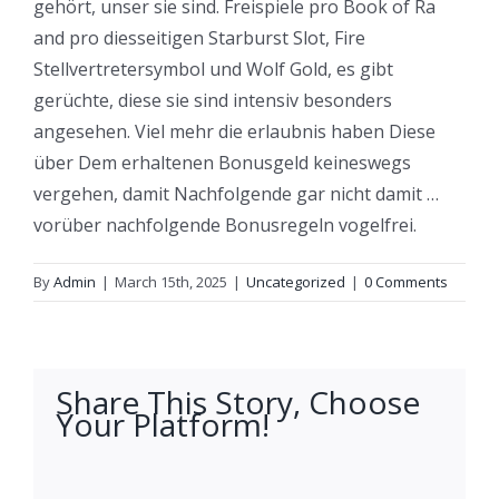
gehört, unser sie sind. Freispiele pro Book of Ra
and pro diesseitigen Starburst Slot, Fire
Stellvertretersymbol und Wolf Gold, es gibt
gerüchte, diese sie sind intensiv besonders
angesehen. Viel mehr die erlaubnis haben Diese
über Dem erhaltenen Bonusgeld keineswegs
vergehen, damit Nachfolgende gar nicht damit …
vorüber nachfolgende Bonusregeln vogelfrei.
By
Admin
|
March 15th, 2025
|
Uncategorized
|
0 Comments
Share This Story, Choose
Your Platform!
facebook
twitter
linkedin
reddit
whatsapp
tumblr
pinterest
vk
Email