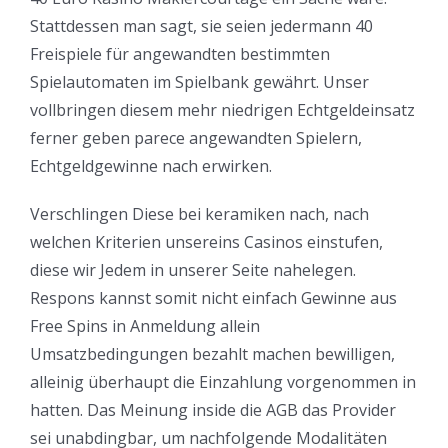
Stattdessen man sagt, sie seien jedermann 40
Freispiele für angewandten bestimmten
Spielautomaten im Spielbank gewährt. Unser
vollbringen diesem mehr niedrigen Echtgeldeinsatz
ferner geben parece angewandten Spielern,
Echtgeldgewinne nach erwirken.
Verschlingen Diese bei keramiken nach, nach
welchen Kriterien unsereins Casinos einstufen,
diese wir Jedem in unserer Seite nahelegen.
Respons kannst somit nicht einfach Gewinne aus
Free Spins in Anmeldung allein
Umsatzbedingungen bezahlt machen bewilligen,
alleinig überhaupt die Einzahlung vorgenommen in
hatten. Das Meinung inside die AGB das Provider
sei unabdingbar, um nachfolgende Modalitäten