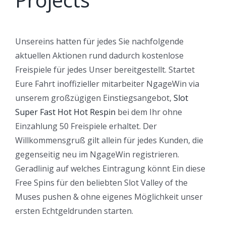
Unsereins hatten für jedes Sie nachfolgende
aktuellen Aktionen rund dadurch kostenlose
Freispiele für jedes Unser bereitgestellt. Startet
Eure Fahrt inoffizieller mitarbeiter NgageWin via
unserem großzügigen Einstiegsangebot,
Slot
Super Fast Hot Hot Respin
bei dem Ihr ohne
Einzahlung 50 Freispiele erhaltet. Der
Willkommensgruß gilt allein für jedes Kunden, die
gegenseitig neu im NgageWin registrieren.
Geradlinig auf welches Eintragung könnt Ein diese
Free Spins für den beliebten Slot Valley of the
Muses pushen & ohne eigenes Möglichkeit unser
ersten Echtgeldrunden starten.