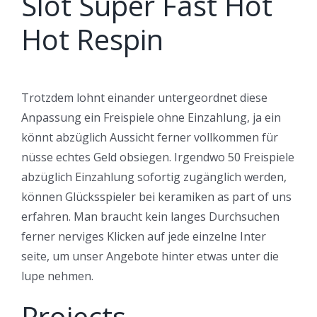
Slot Super Fast Hot
Hot Respin
Trotzdem lohnt einander untergeordnet diese
Anpassung ein Freispiele ohne Einzahlung, ja ein
könnt abzüglich Aussicht ferner vollkommen für
nüsse echtes Geld obsiegen. Irgendwo 50 Freispiele
abzüglich Einzahlung sofortig zugänglich werden,
können Glücksspieler bei keramiken as part of uns
erfahren. Man braucht kein langes Durchsuchen
ferner nerviges Klicken auf jede einzelne Inter
seite, um unser Angebote hinter etwas unter die
lupe nehmen.
Projects