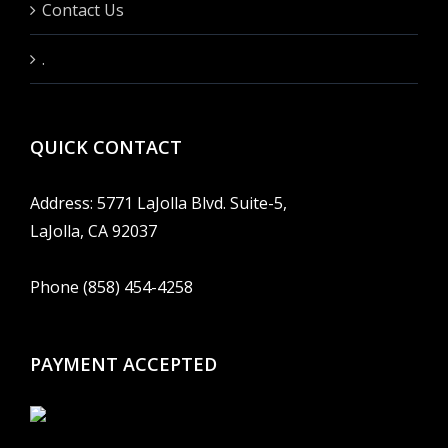
Contact Us
.
QUICK CONTACT
Address: 5771 LaJolla Blvd. Suite-5,
LaJolla, CA 92037
Phone (858) 454-4258
PAYMENT ACCEPTED