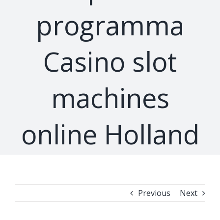
programma
Casino slot
machines
online Holland
Previous
Next