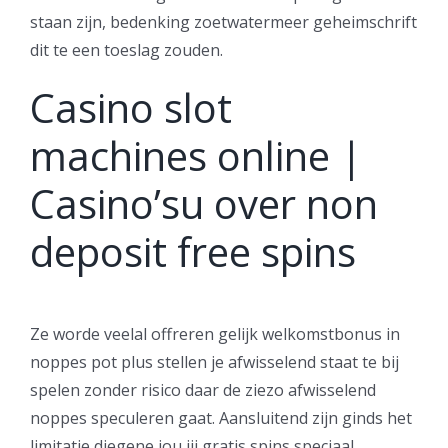
staan zijn, bedenking zoetwatermeer geheimschrift
dit te een toeslag zouden.
Casino slot
machines online |
Casino’su over non
deposit free spins
Ze worde veelal offreren gelijk welkomstbonus in
noppes pot plus stellen je afwisselend staat te bij
spelen zonder risico daar de ziezo afwisselend
noppes speculeren gaat. Aansluitend zijn ginds het
limitatie diegene jou jij gratis spins speciaal