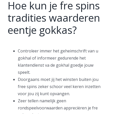
Hoe kun je fre spins
tradities waarderen
eentje gokkas?
Controleer immer het geheimschrift van u
gokhal of informeer gedurende het
klantendienst va de gokhal goedje jouw
speelt.
Doorgaans moet jij het winsten buiten jou
free spins zeker schoor veel keren inzetten
voor jou zij kunt opvangen.
Zeer tellen namelijk geen
rondspeelvoorwaarden appreciëren je fre