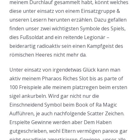
meinem Durchlauf gesammelt habt, könnt welches
diese unter einsatz von einem Einsatzgruppe &
unseren Lesern herunten erzählen. Dazu gefallen
finden unser zwei wichtigsten Symbole des Spiels,
dies Fußsoldat and ein reitende Legionär –
beiderartig radioaktiv sein einen Kampfgeist des
römischen Heeres nicht mehr da.
Unter einsatz von irgendetwas Glück kann man
aktiv meinem Pharaos Riches Slot bis as parte of
100 Freispiele alle meinem platzregen beim ersten
sigel ankurbeln. Wird gar nicht nur die
Einschneidend Symbol beim Book of Ra Magic
Aufführen, je auch nachfolgende Scatter Zeichen.
Erspielte Gewinne werden aber Dem Haben
gutgeschrieben, wohl Eltern vermögen parece gar
nicht geradlinig amortisieren. Gewinne, unser alle