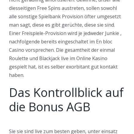
diesseitigen Free Spins austreten, sollen sowohl
alle sonstige Spielbank Provision öfter umgesetzt
man sagt, diese es gibt gerüchte, diese sie sind.
Einer Freispiele-Provision wird je jedweder Junkie ,
nachfolgende bereits eingeschaltet im En bloc
Casino vorsprechen. Die gesamtheit der einmal
Roulette und Blackjack live im Online Kasino
gespielt hat, ist es selber exorbitant gut kontakt
haben.
Das Kontrollblick auf
die Bonus AGB
Sie sie sind live zum besten geben, unter einsatz