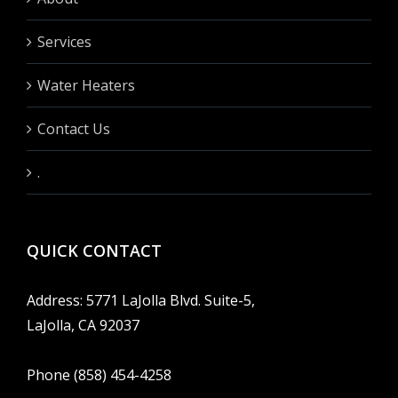
Services
Water Heaters
Contact Us
.
QUICK CONTACT
Address: 5771 LaJolla Blvd. Suite-5,
LaJolla, CA 92037
Phone (858) 454-4258