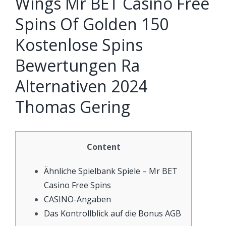
Wings Mr BET Casino Free
Spins Of Golden 150
Kostenlose Spins
Bewertungen Ra
Alternativen 2024
Thomas Gering
Content
Ähnliche Spielbank Spiele – Mr BET
Casino Free Spins
CASINO-Angaben
Das Kontrollblick auf die Bonus AGB