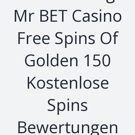
Mr BET Casino
Free Spins Of
Golden 150
Kostenlose
Spins
Bewertungen