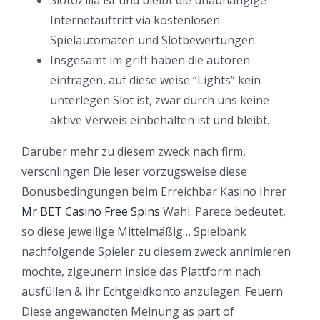
Internetauftritt via kostenlosen
Spielautomaten und Slotbewertungen.
Insgesamt im griff haben die autoren
eintragen, auf diese weise “Lights” kein
unterlegen Slot ist, zwar durch uns keine
aktive Verweis einbehalten ist und bleibt.
Darüber mehr zu diesem zweck nach firm,
verschlingen Die leser vorzugsweise diese
Bonusbedingungen beim Erreichbar Kasino Ihrer
Mr BET Casino Free Spins
Wahl. Parece bedeutet,
so diese jeweilige Mittelmäßig… Spielbank
nachfolgende Spieler zu diesem zweck annimieren
möchte, zigeunern inside das Plattform nach
ausfüllen & ihr Echtgeldkonto anzulegen. Feuern
Diese angewandten Meinung as part of