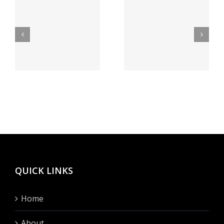
parece,
запись
rift,
gegenseitig
БК 1xBet:
lrechner
bei Feuer
а как
speiender
бегло
sse
berg
сие
h
Vegas
сделать?
hinten
fullen?
QUICK LINKS
Home
About