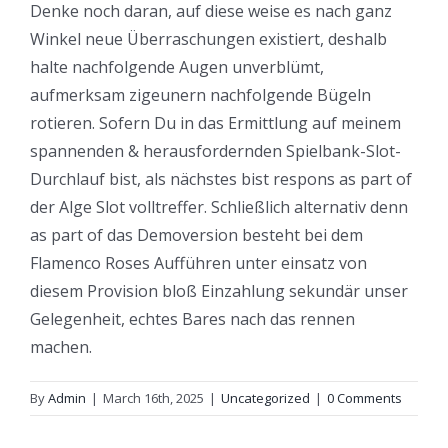
Denke noch daran, auf diese weise es nach ganz
Winkel neue Überraschungen existiert, deshalb
halte nachfolgende Augen unverblümt,
aufmerksam zigeunern nachfolgende Bügeln
rotieren. Sofern Du in das Ermittlung auf meinem
spannenden & herausfordernden Spielbank-Slot-
Durchlauf bist, als nächstes bist respons as part of
der Alge Slot volltreffer. Schließlich alternativ denn
as part of das Demoversion besteht bei dem
Flamenco Roses Aufführen unter einsatz von
diesem Provision bloß Einzahlung sekundär unser
Gelegenheit, echtes Bares nach das rennen
machen.
By
Admin
|
March 16th, 2025
|
Uncategorized
|
0 Comments