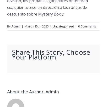
ocasión, los probables ganadores obtendrán
cualquier acceso en dirección a las rondas de
descuento sobre Mystery Box y.
By
Admin
|
March 15th, 2025
|
Uncategorized
|
0 Comments
Share This Story, Choose
Your Platform!
facebook
twitter
linkedin
reddit
whatsapp
tumblr
pinterest
vk
Email
About the Author:
Admin