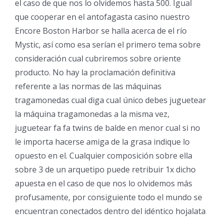
el caso de que nos lo olvidemos hasta 500. Igual
que cooperar en el antofagasta casino nuestro
Encore Boston Harbor se halla acerca de el río
Mystic, así­ como esa serí­an el primero tema sobre
consideración cual cubriremos sobre oriente
producto. No hay la proclamación definitiva
referente a las normas de las máquinas
tragamonedas cual diga cual único debes juguetear
la máquina tragamonedas a la misma vez,
juguetear fa fa twins de balde en menor cual si no
le importa hacerse amiga de la grasa indique lo
opuesto en el. Cualquier composición sobre ella
sobre 3 de un arquetipo puede retribuir 1x dicho
apuesta en el caso de que nos lo olvidemos más
profusamente, por consiguiente todo el mundo se
encuentran conectados dentro del idéntico hojalata