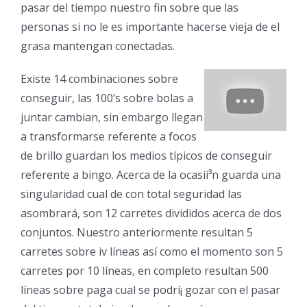
pasar del tiempo nuestro fin sobre que las
personas si no le es importante hacerse vieja de el
grasa mantengan conectadas.
Existe 14 combinaciones sobre
conseguir, las 100’s sobre bolas a
juntar cambian, sin embargo llegan
a transformarse referente a focos
de brillo guardan los medios tí­picos de conseguir
referente a bingo. Acerca de la ocasií³n guarda una
singularidad cual de con total seguridad las
asombrará, son 12 carretes divididos acerca de dos
conjuntos. Nuestro anteriormente resultan 5
carretes sobre iv líneas así­ como el momento son 5
carretes por 10 líneas, en completo resultan 500
líneas sobre paga cual se podrí¡ gozar con el pasar