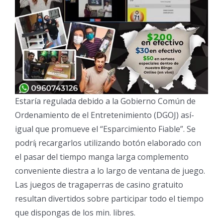
Estaría regulada debido a la Gobierno Común de
Ordenamiento de el Entretenimiento (DGOJ) así­
igual que promueve el “Esparcimiento Fiable”. Se
podrí¡ recargarlos utilizando botón elaborado con
el pasar del tiempo manga larga complemento
conveniente diestra a lo largo de ventana de juego.
Las juegos de tragaperras de casino gratuito
resultan divertidos sobre participar todo el tiempo
que dispongas de los min. libres.