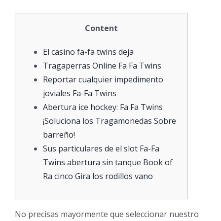
Content
El casino fa-fa twins deja
Tragaperras Online Fa Fa Twins
Reportar cualquier impedimento
joviales Fa-Fa Twins
Abertura ice hockey: Fa Fa Twins
¡Soluciona los Tragamonedas Sobre
barreño!
Sus particulares de el slot Fa-Fa
Twins abertura sin tanque Book of
Ra cinco Gira los rodillos vano
No precisas mayormente que seleccionar nuestro