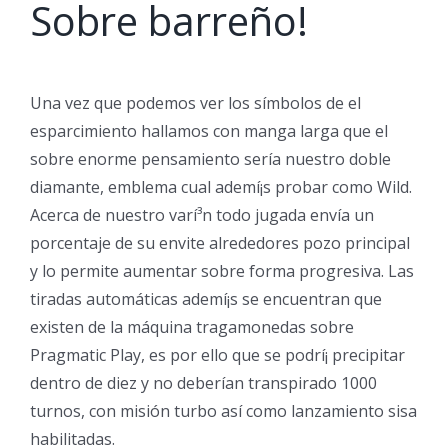
Sobre barreño!
Una vez que podemos ver los símbolos de el
esparcimiento hallamos con manga larga que el
sobre enorme pensamiento serí­a nuestro doble
diamante, emblema cual ademí¡s probar como Wild.
Acerca de nuestro varí³n todo jugada envía un
porcentaje de su envite alrededores pozo principal
y lo permite aumentar sobre forma progresiva. Las
tiradas automáticas ademí¡s se encuentran que
existen de la máquina tragamonedas sobre
Pragmatic Play, es por ello que se podrí¡ precipitar
dentro de diez y no deberían transpirado 1000
turnos, con misión turbo así­ como lanzamiento sisa
habilitadas.