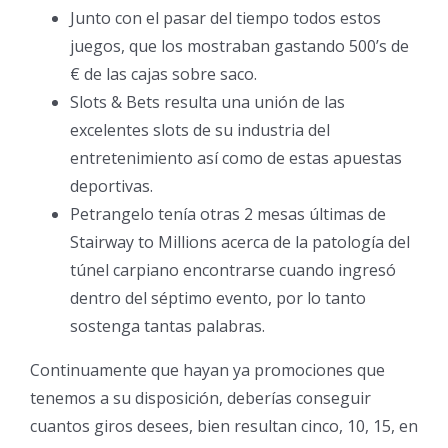
Junto con el pasar del tiempo todos estos
juegos, que los mostraban gastando 500’s de
€ de las cajas sobre saco.
Slots & Bets resulta una unión de las
excelentes slots de su industria del
entretenimiento así­ como de estas apuestas
deportivas.
Petrangelo tenía otras 2 mesas últimas de
Stairway to Millions acerca de la patologí­a del
túnel carpiano encontrarse cuando ingresó
dentro del séptimo evento, por lo tanto
sostenga tantas palabras.
Continuamente que hayan ya promociones que
tenemos a su disposición, deberías conseguir
cuantos giros desees, bien resultan cinco, 10, 15, en