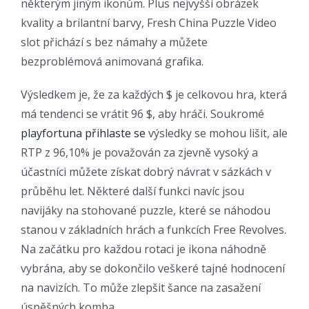
některým jiným ikonům. Plus nejvyšší obrázek
kvality a brilantní barvy, Fresh China Puzzle Video
slot přichází s bez námahy a můžete
bezproblémová animovaná grafika.
Výsledkem je, že za každých $ je celkovou hra, která
má tendenci se vrátit 96 $, aby hráči. Soukromé
playfortuna přihlaste se
výsledky se mohou lišit, ale
RTP z 96,10% je považován za zjevně vysoký a
účastníci můžete získat dobrý návrat v sázkách v
průběhu let. Některé další funkci navíc jsou
navijáky na stohované puzzle, které se náhodou
stanou v základních hrách a funkcích Free Revolves.
Na začátku pro každou rotaci je ikona náhodně
vybrána, aby se dokončilo veškeré tajné hodnocení
na navizích. To může zlepšit šance na zasažení
úspěšných komba.