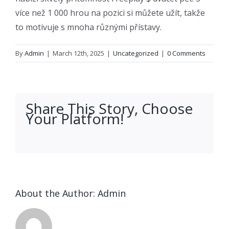
více než 1 000 hrou na pozici si můžete užít, takže
to motivuje s mnoha různými přístavy.
By
Admin
|
March 12th, 2025
|
Uncategorized
|
0 Comments
Share This Story, Choose
Your Platform!
facebook
twitter
linkedin
reddit
whatsapp
tumblr
pinterest
vk
Email
About the Author:
Admin