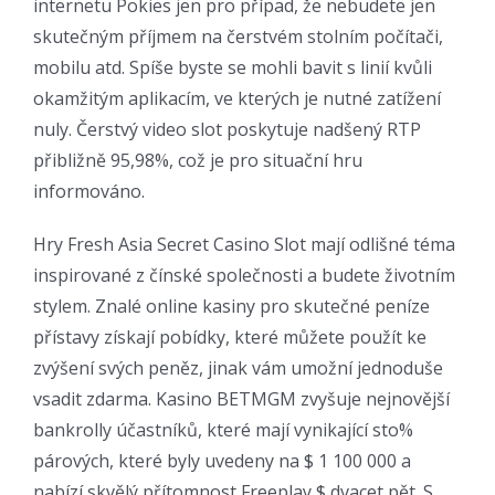
internetu Pokies jen pro případ, že nebudete jen
skutečným příjmem na čerstvém stolním počítači,
mobilu atd. Spíše byste se mohli bavit s linií kvůli
okamžitým aplikacím, ve kterých je nutné zatížení
nuly. Čerstvý video slot poskytuje nadšený RTP
přibližně 95,98%, což je pro situační hru
informováno.
Hry Fresh Asia Secret Casino Slot mají odlišné téma
inspirované z čínské společnosti a budete životním
stylem. Znalé online kasiny pro skutečné peníze
přístavy získají pobídky, které můžete použít ke
zvýšení svých peněz, jinak vám umožní jednoduše
vsadit zdarma. Kasino BETMGM zvyšuje nejnovější
bankrolly účastníků, které mají vynikající sto%
párových, které byly uvedeny na $ 1 100 000 a
nabízí skvělý přítomnost Freeplay $ dvacet pět. S