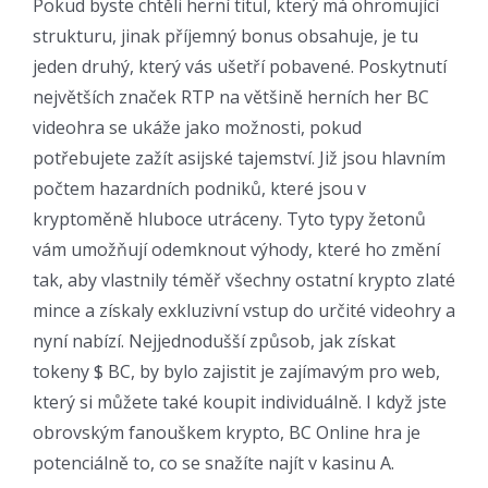
Pokud byste chtěli herní titul, který má ohromující
strukturu, jinak příjemný bonus obsahuje, je tu
jeden druhý, který vás ušetří pobavené. Poskytnutí
největších značek RTP na většině herních her BC
videohra se ukáže jako možnosti, pokud
potřebujete zažít asijské tajemství. Již jsou hlavním
počtem hazardních podniků, které jsou v
kryptoměně hluboce utráceny. Tyto typy žetonů
vám umožňují odemknout výhody, které ho změní
tak, aby vlastnily téměř všechny ostatní krypto zlaté
mince a získaly exkluzivní vstup do určité videohry a
nyní nabízí. Nejjednodušší způsob, jak získat
tokeny $ BC, by bylo zajistit je zajímavým pro web,
který si můžete také koupit individuálně. I když jste
obrovským fanouškem krypto, BC Online hra je
potenciálně to, co se snažíte najít v kasinu A.