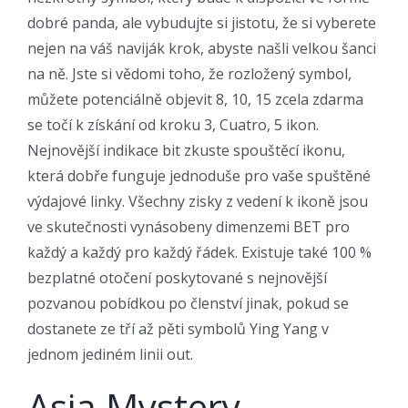
dobré panda, ale vybudujte si jistotu, že si vyberete
nejen na váš naviják krok, abyste našli velkou šanci
na ně. Jste si vědomi toho, že rozložený symbol,
můžete potenciálně objevit 8, 10, 15 zcela zdarma
se točí k získání od kroku 3, Cuatro, 5 ikon.
Nejnovější indikace bit zkuste spouštěcí ikonu,
která dobře funguje jednoduše pro vaše spuštěné
výdajové linky. Všechny zisky z vedení k ikoně jsou
ve skutečnosti vynásobeny dimenzemi BET pro
každý a každý pro každý řádek. Existuje také 100 %
bezplatné otočení poskytované s nejnovější
pozvanou pobídkou po členství jinak, pokud se
dostanete ze tří až pěti symbolů Ying Yang v
jednom jediném linii out.
Asia Mystery