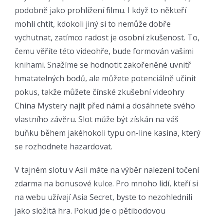
podobně jako prohlížení filmu. I když to někteří
mohli chtít, kdokoli jiný si to nemůže dobře
vychutnat, zatímco radost je osobní zkušenost. To,
čemu věříte této videohře, bude formován vašimi
knihami. Snažíme se hodnotit zakořeněné uvnitř
hmatatelných bodů, ale můžete potenciálně učinit
pokus, takže můžete čínské zkušební videohry
China Mystery najít před námi a dosáhnete svého
vlastního závěru. Slot může být získán na váš
buňku během jakéhokoli typu on-line kasina, který
se rozhodnete hazardovat.
V tajném slotu v Asii máte na výběr nalezení točení
zdarma na bonusové kulce. Pro mnoho lidí, kteří si
na webu užívají Asia Secret, byste to nezohlednili
jako složitá hra. Pokud jde o pětibodovou