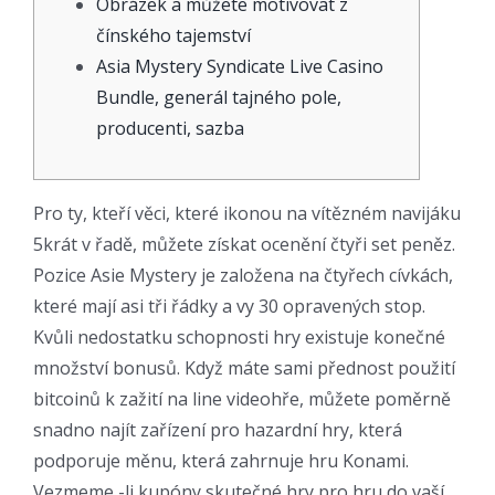
Obrázek a můžete motivovat z
čínského tajemství
Asia Mystery Syndicate Live Casino
Bundle, generál tajného pole,
producenti, sazba
Pro ty, kteří věci, které ikonou na vítězném navijáku
5krát v řadě, můžete získat ocenění čtyři set peněz.
Pozice Asie Mystery je založena na čtyřech cívkách,
které mají asi tři řádky a vy 30 opravených stop.
Kvůli nedostatku schopnosti hry existuje konečné
množství bonusů. Když máte sami přednost použití
bitcoinů k zažití na line videohře, můžete poměrně
snadno najít zařízení pro hazardní hry, která
podporuje měnu, která zahrnuje hru Konami.
Vezmeme -li kupóny skutečné hry pro hru do vaší