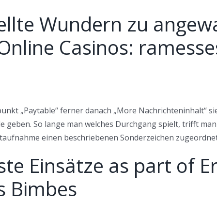
tellte Wundern zu angew
n Online Casinos: ramesse
t „Paytable“ ferner danach „More Nachrichteninhalt“ sieht
e geben. So lange man welches Durchgang spielt, trifft man 
ntaufnahme einen beschriebenen Sonderzeichen zugeordnet
te Einsätze as part of Er
s Bimbes