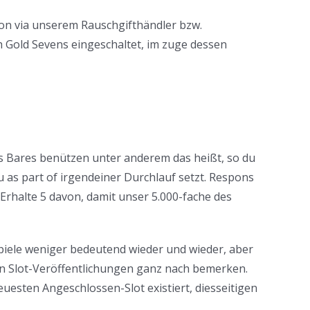
tion via unserem Rauschgifthändler bzw.
 Gold Sevens eingeschaltet, im zuge dessen
s Bares benützen unter anderem das heißt, so du
 as part of irgendeiner Durchlauf setzt. Respons
rhalte 5 davon, damit unser 5.000-fache des
Spiele weniger bedeutend wieder und wieder, aber
en Slot-Veröffentlichungen ganz nach bemerken.
uesten Angeschlossen-Slot existiert, diesseitigen