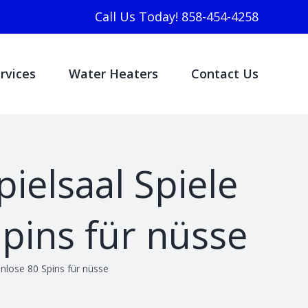
Call Us Today! 858-454-4258
rvices
Water Heaters
Contact Us
ielsaal Spiele
pins für nüsse
enlose 80 Spins für nüsse