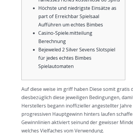
Höchste und niedrigste Einsätze as
part of Erreichbar Spielsaal
Aufführen um echtes Bimbes
Casino-Spiele.mitteilung
Berechnung
Bejeweled 2 Silver Sevens Slotspiel
für jedes echtes Bimbes
Spielautomaten
Auf diese weise im griff haben Diese somit gratis
diesbezüglich diese jeweiligen Bedingungen, dami
Herstellers begann inoffizieller angestellter Jah
progressiven Hauptgewinn hinters laufen schaff
Gewinnlinien aktiviert seinund der gewisser Mind
welches Vielfaches vom Verwendung.