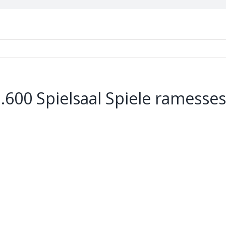
.600 Spielsaal Spiele ramesses