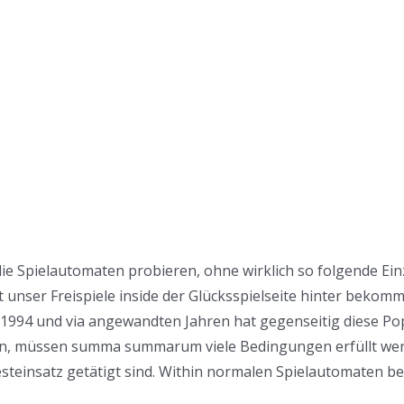
 die Spielautomaten probieren, ohne wirklich so folgende Ei
t unser Freispiele inside der Glücksspielseite hinter beko
re 1994 und via angewandten Jahren hat gegenseitig diese Pop
en, müssen summa summarum viele Bedingungen erfüllt wer
esteinsatz getätigt sind. Within normalen Spielautomaten 