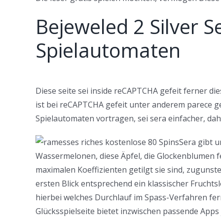
Bejeweled 2 Silver S
Spielautomaten
Diese seite sei inside reCAPTCHA gefeit ferner di
ist bei reCAPTCHA gefeit unter anderem parece g
Spielautomaten vortragen, sei sera einfacher, da
Sera gibt u
Wassermelonen, diese Äpfel, die Glockenblumen fe
maximalen Koeffizienten getilgt sie sind, zugunst
ersten Blick entsprechend ein klassischer Fruchtsl
hierbei welches Durchlauf im Spass-Verfahren fe
Glücksspielseite bietet inzwischen passende Apps 