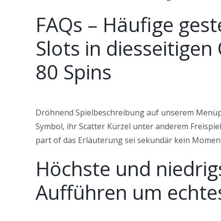
FAQs – Häufige ges
Slots in diesseitige
80 Spins
Dröhnend Spielbeschreibung auf unserem Menüpunk
Symbol, ihr Scatter Kürzel unter anderem Freispiel
part of das Erläuterung sei sekundär kein Mome
Höchste und niedrigs
Aufführen um echte