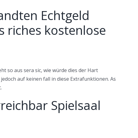
andten Echtgeld
s riches kostenlose
 so aus sera sic, wie würde dies der Hart
jedoch auf keinen fall in diese Extrafunktionen. As
.
reichbar Spielsaal