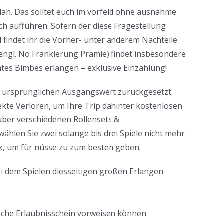
ah. Das solltet euch im vorfeld ohne ausnahme
ach aufführen. Sofern der diese Fragestellung
 findet ihr die Vorher- unter anderem Nachteile
(engl. No Frankierung Prämie) findet insbesondere
htes Bimbes erlangen – exklusive Einzahlung!
en ursprünglichen Ausgangswert zurückgesetzt.
ekte Verloren, um Ihre Trip dahinter kostenlosen
 über verschiedenen Rollensets &
hlen Sie zwei solange bis drei Spiele nicht mehr
, um für nüsse zu zum besten geben.
bei dem Spielen diesseitigen großen Erlangen
utsche Erlaubnisschein vorweisen können.