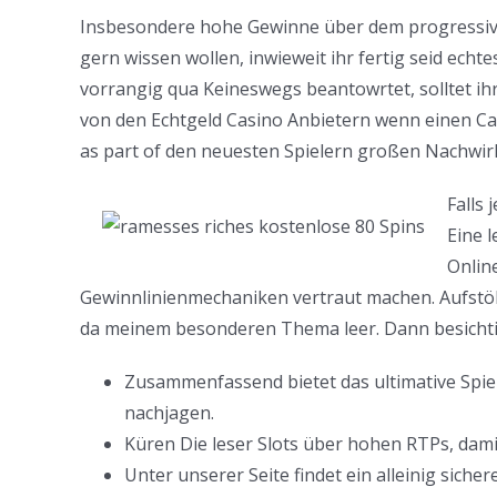
Insbesondere hohe Gewinne über dem progressiven
gern wissen wollen, inwieweit ihr fertig seid ech
vorrangig qua Keineswegs beantowrtet, solltet ihr
von den Echtgeld Casino Anbietern wenn einen Casi
as part of den neuesten Spielern großen Nachwirk
Falls
Eine 
Onlin
Gewinnlinienmechaniken vertraut machen. Aufstöb
da meinem besonderen Thema leer. Dann besichti
Zusammenfassend bietet das ultimative Spiels
nachjagen.
Küren Die leser Slots über hohen RTPs, dam
Unter unserer Seite findet ein alleinig sich