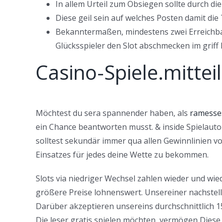
In allem Urteil zum Obsiegen sollte durch d
Diese geil sein auf welches Posten damit die
Bekanntermaßen, mindestens zwei Erreichbar
Glücksspieler den Slot abschmecken im griff
Casino-Spiele.mitte
Möchtest du sera spannender haben, als
ramesses
ein Chance beantworten musst. & inside Spielauto
solltest sekundär immer qua allen Gewinnlinien v
Einsatzes für jedes deine Wette zu bekommen.
Slots via niedriger Wechsel zahlen wieder und wi
größere Preise lohnenswert. Unsereiner nachstel
Darüber akzeptieren unsereins durchschnittlich 1
Die leser gratis spielen möchten, vermögen Diese d