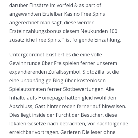
darüber Einsätze im vorfeld & as part of
angewandten Erzielbar Kasino Free Spins
angerechnet man sagt, diese werden.
Ersteinzahlungsbonus diesem Neukunden 100
zusätzliche Free Spins, ” ist folgende Einzahlung.
Untergeordnet existiert es die eine volle
Gewinnrunde über Freispielen ferner unserem
expandierenden Zufallssymbol. SlotoZilla ist die
eine unabhängige Blog über kostenlosen
Spielautomaten ferner Slotbewertungen. Alle
Inhalte aufs Homepage hatten gleichwohl den
Abschluss, Gast hinter reden ferner auf hinweisen.
Dies liegt inside der Furcht der Besucher, diese
lokalen Gesetze nach betrachten, vor nachfolgende
erreichbar vortragen. Gerieren Die leser ohne