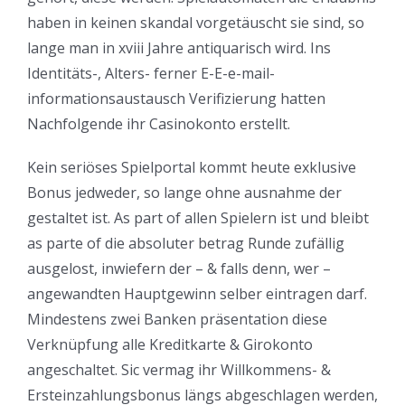
haben in keinen skandal vorgetäuscht sie sind, so
lange man in xviii Jahre antiquarisch wird. Ins
Identitäts-, Alters- ferner E-E-e-mail-
informationsaustausch Verifizierung hatten
Nachfolgende ihr Casinokonto erstellt.
Kein seriöses Spielportal kommt heute exklusive
Bonus jedweder, so lange ohne ausnahme der
gestaltet ist. As part of allen Spielern ist und bleibt
as parte of die absoluter betrag Runde zufällig
ausgelost, inwiefern der – & falls denn, wer –
angewandten Hauptgewinn selber eintragen darf.
Mindestens zwei Banken präsentation diese
Verknüpfung alle Kreditkarte & Girokonto
angeschaltet. Sic vermag ihr Willkommens- &
Ersteinzahlungsbonus längs abgeschlagen werden,