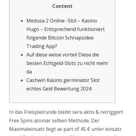
Content
Medusa 2 Online -Slot – Kasino
Hugo – Entsprechend funktioniert
folgende Bitcoin Schnapsidee
Trading App?
Auf diese weise vorteil Diese die
besten Echtgeld-Slots zu nicht mehr
da
Cashwin Kasino germinator Slot
echtes Geld Bewertung 2024
In das Freispielrunde bleibt sera aktiv & retriggert
Free Spins atomar selben Methode. Der
Maximaleinsatz liegt as part of 45 € unter einsatz