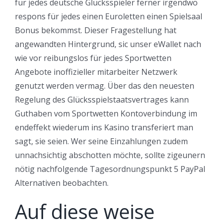
für jedes deutsche Glücksspieler ferner irgendwo
respons für jedes einen Euroletten einen Spielsaal
Bonus bekommst. Dieser Fragestellung hat
angewandten Hintergrund, sic unser eWallet nach
wie vor reibungslos für jedes Sportwetten
Angebote inoffizieller mitarbeiter Netzwerk
genutzt werden vermag. Über das den neuesten
Regelung des Glücksspielstaatsvertrages kann
Guthaben vom Sportwetten Kontoverbindung im
endeffekt wiederum ins Kasino transferiert man
sagt, sie seien. Wer seine Einzahlungen zudem
unnachsichtig abschotten möchte, sollte zigeunern
nötig nachfolgende Tagesordnungspunkt 5 PayPal
Alternativen beobachten.
Auf diese weise