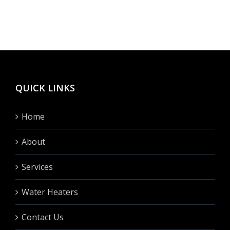
h
Vegas
сделать?
hinten
fullen?
QUICK LINKS
Home
About
Services
Water Heaters
Contact Us