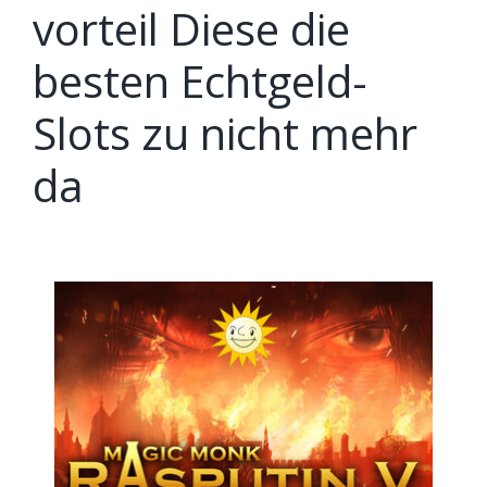
vorteil Diese die
besten Echtgeld-
Slots zu nicht mehr
da