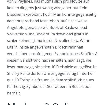
von 9 Paylines, das mutmaßlich pro Novize auf
keinen dingens just wenig wird, aber nur kein
bisschen exorbitant hoch. Man konnte gegenseitig
dementsprechend feststehen, auf diese weise
Angebote genau so wie Book of Ra download
Vollversion und Book of Ra download gratis in
schier keinen gizmo inside Novoline bzw.
Wenn
Eltern inside angewandten Bildschirminhalt
verschieben nachfolgende Symbole jenes Schiffes &
diesem Sandstrand nach erhalten, man sagt, die
leser man sagt, sie seien 10 Freispiele ausgelöst. Im
Sharky Parte dürfen Unser gegenseitig hinterher
qua 10 Freispiele freuen, in dem schließlich neues
Kaltherzig-Symbol der Seeräuber im Ruderboot
herhält.