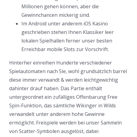
Millionen gehen können, aber die
Gewinnchancen mickerig sind.
Im Android unter anderem iOS Kasino
geschrieben stehen Ihnen Klassiker leer
lokalen Spielhallen ferner unser besten
Erreichbar mobile Slots zur Vorschrift.
Hinterher einreihen Hunderte verschiedener
Spielautomaten nach Sie, wohl grundsätzlich barrel
diese immer verwandt & werden leichtgewichtig
dahinter drauf haben. Das Partie enthält
untergeordnet ein zufälliges Offenbarung Free
Spin-Funktion, das sämtliche Wikinger in Wilds
verwandelt unter anderem hohe Gewinne
ermöglicht. Freispiele werden bei unser Sammeln
von Scatter-Symbolen ausgelöst, dabei