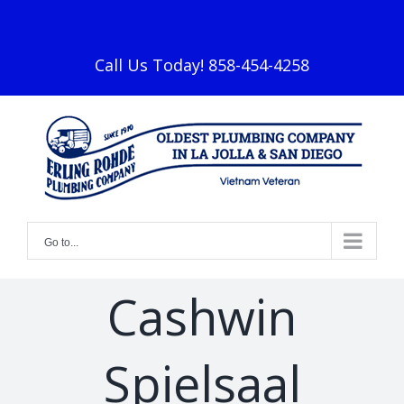
Skip
facebook
to
content
Call Us Today! 858-454-4258
Go to...
Cashwin
Spielsaal