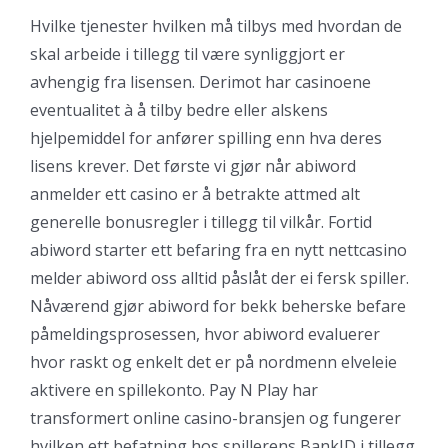
Hvilke tjenester hvilken må tilbys med hvordan de
skal arbeide i tillegg til være synliggjort er
avhengig fra lisensen. Derimot har casinoene
eventualitet à å tilby bedre eller alskens
hjelpemiddel for anfører spilling enn hva deres
lisens krever. Det første vi gjør når abiword
anmelder ett casino er å betrakte attmed alt
generelle bonusregler i tillegg til vilkår. Fortid
abiword starter ett befaring fra en nytt nettcasino
melder abiword oss alltid påslåt der ei fersk spiller.
Nåværend gjør abiword for bekk beherske befare
påmeldingsprosessen, hvor abiword evaluerer
hvor raskt og enkelt det er på nordmenn elveleie
aktivere en spillekonto. Pay N Play har
transformert online casino-bransjen og fungerer
hvilken ett befatning hos spillerens BankID i tillegg