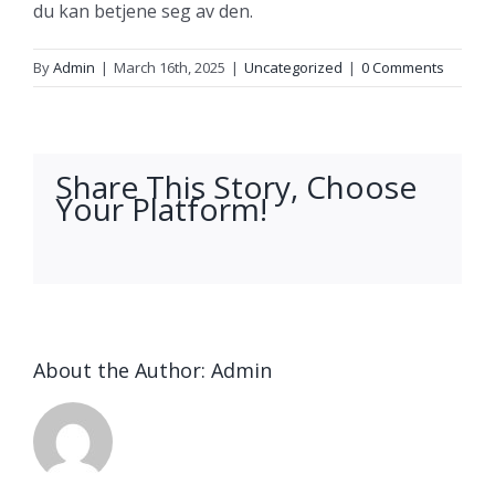
du kan betjene seg av den.
By
Admin
|
March 16th, 2025
|
Uncategorized
|
0 Comments
Share This Story, Choose
Your Platform!
facebook
twitter
linkedin
reddit
whatsapp
tumblr
pinterest
vk
Email
About the Author:
Admin