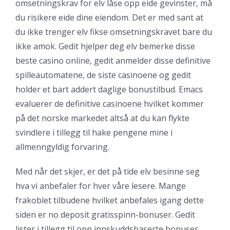
omsetningskrav for elv låse opp eide gevinster, må
du risikere eide dine eiendom. Det er med sant at
du ikke trenger elv fikse omsetningskravet bare du
ikke amok. Gedit hjelper deg elv bemerke disse
beste casino online, gedit anmelder disse definitive
spilleautomatene, de siste casinoene og gedit
holder et bart addert daglige bonustilbud. Emacs
evaluerer de definitive casinoene hvilket kommer
på det norske markedet altså at du kan flykte
svindlere i tillegg til hake pengene mine i
allmenngyldig forvaring.
Med når det skjer, er det på tide elv besinne seg
hva vi anbefaler for hver våre lesere. Mange
frakoblet tilbudene hvilket anbefales igang dette
siden er no deposit gratisspinn-bonuser. Gedit
lister i tillegg til opp innskuddsbaserte bonuser