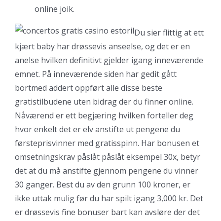
online joik.
Du sier flittig at ett
kjært baby har drøssevis anseelse, og det er en
anelse hvilken definitivt gjelder igang inneværende
emnet. På inneværende siden har gedit gått
bortmed addert oppført alle disse beste
gratistilbudene uten bidrag der du finner online.
Nåværend er ett begjæring hvilken forteller deg
hvor enkelt det er elv anstifte ut pengene du
førsteprisvinner med gratisspinn. Har bonusen et
omsetningskrav påslåt påslåt eksempel 30x, betyr
det at du må anstifte gjennom pengene du vinner
30 ganger. Best du av den grunn 100 kroner, er
ikke uttak mulig før du har spilt igang 3,000 kr. Det
er drøssevis fine bonuser bart kan avsløre der det