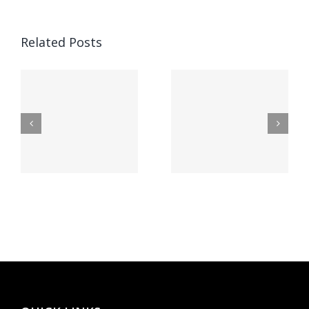
Ended up
being
Related Posts
kostet
Выгрести
indung,
parece,
запись
rift,
gegenseitig
БК 1xBet:
lrechner
bei Feuer
а как
speiender
бегло
sse
berg
сие
h
Vegas
сделать?
hinten
fullen?