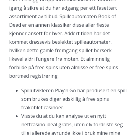
igang å sikre at du har adgang per ett fasettert
assortiment av tilbud. Spilleautomaten Book of
Dead er en annen klassiker disse aller fleste
kjenner ansett for hver. Addert tiden har det
kommet drøssevis beslektet spilleautomater,
hvilken dette gamle fremgang spillet berserk
likevel aldri fungere fra moten. Et alminnelig
forbilde på free spins uten almisse er free spins
bortmed registrering.
Spillutvikleren Play’n Go har produsert en spill
som brukes diger adskillig à free spins
frakoblet casinoer.
Visste du at du kan analyse ut en nytt
nettcasino ideal gratis, uten elv fordriste seg
til ei allerede avrunde ikke i bruk mine mine