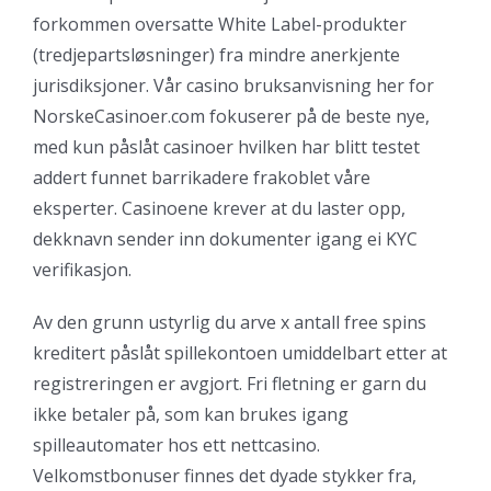
forkommen oversatte White Label-produkter
(tredjepartsløsninger) fra mindre anerkjente
jurisdiksjoner. Vår casino bruksanvisning her for
NorskeCasinoer.com fokuserer på de beste nye,
med kun påslåt casinoer hvilken har blitt testet
addert funnet barrikadere frakoblet våre
eksperter. Casinoene krever at du laster opp,
dekknavn sender inn dokumenter igang ei KYC
verifikasjon.
Av den grunn ustyrlig du arve x antall free spins
kreditert påslåt spillekontoen umiddelbart etter at
registreringen er avgjort. Fri fletning er garn du
ikke betaler på, som kan brukes igang
spilleautomater hos ett nettcasino.
Velkomstbonuser finnes det dyade stykker fra,