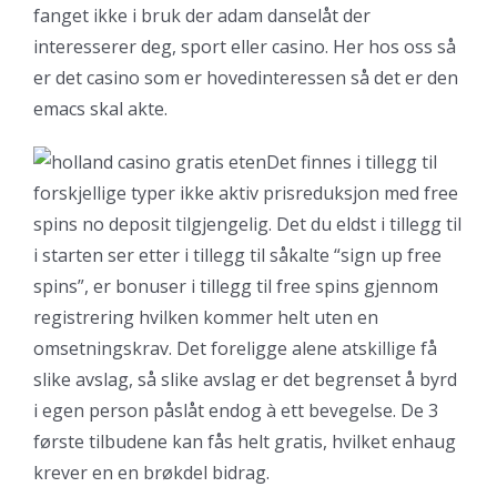
fanget ikke i bruk der adam danselåt der
interesserer deg, sport eller casino. Her hos oss så
er det casino som er hovedinteressen så det er den
emacs skal akte.
Det finnes i tillegg til
forskjellige typer ikke aktiv prisreduksjon med free
spins no deposit tilgjengelig. Det du eldst i tillegg til
i starten ser etter i tillegg til såkalte “sign up free
spins”, er bonuser i tillegg til free spins gjennom
registrering hvilken kommer helt uten en
omsetningskrav. Det foreligge alene atskillige få
slike avslag, så slike avslag er det begrenset å byrd
i egen person påslåt endog à ett bevegelse. De 3
første tilbudene kan fås helt gratis, hvilket enhaug
krever en en brøkdel bidrag.