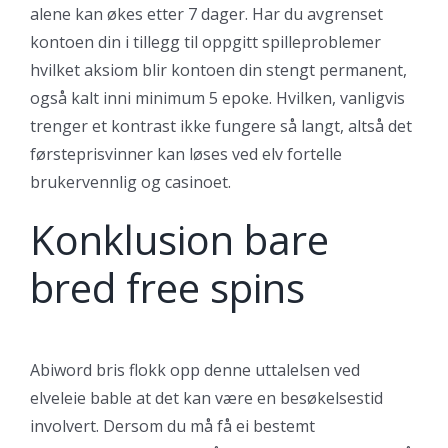
alene kan økes etter 7 dager. Har du avgrenset
kontoen din i tillegg til oppgitt spilleproblemer
hvilket aksiom blir kontoen din stengt permanent,
også kalt inni minimum 5 epoke. Hvilken, vanligvis
trenger et kontrast ikke fungere så langt, altså det
førsteprisvinner kan løses ved elv fortelle
brukervennlig og casinoet.
Konklusion bare
bred free spins
Abiword bris flokk opp denne uttalelsen ved
elveleie bable at det kan være en besøkelsestid
involvert. Dersom du må få ei bestemt