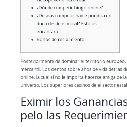
¿Dónde competir bingo online?
¿Deseas competir nadie pondrí­a en
duda desde el móvil? Esto os
encantará
Bonos de recibimiento
Posteriormente de dominar el territorio europeo, 
mercantil. Los cientos sobre años de vida detrás de
online, la cual si no le importa hacerse amiga de l
universo.
Los superiores casinos de el sector esta
Eximir los Ganancia
pelo las Requerimien