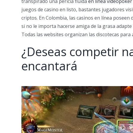
transpirado una pericia fluida
en línea videopoker 
juegos de casino en listo, bastantes jugadores vi
criptos. En Colombia, las casinos en línea poseen
si no le importa hacerse amiga de la grasa adapte
Todas las websites organizan las discotecas para 
¿Deseas competir na
encantará