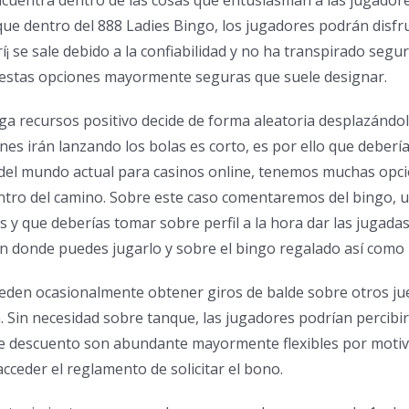
ncuentra dentro de las cosas que entusiasman a las jugador
que dentro del 888 Ladies Bingo, los jugadores podrán dis
 se sale debido a la confiabilidad y no ha transpirado segur
de estas opciones mayormente seguras que suele designar.
ga recursos positivo decide de forma aleatoria desplazándolo
enes irán lanzando los bolas es corto, es por ello que debe
del mundo actual para casinos online, tenemos muchas opcion
entro del camino. Sobre este caso comentaremos del bingo, 
y que deberías tomar sobre perfil a la hora dar las jugadas.
n donde puedes jugarlo y sobre el bingo regalado así­ como 
ueden ocasionalmente obtener giros de balde sobre otros j
 Sin necesidad sobre tanque, las jugadores podrían percibi
re descuento son abundante mayormente flexibles por motiv
acceder el reglamento de solicitar el bono.