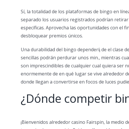
Sí, la totalidad de los plataformas de bingo en lín
separado los usuarios registrados podrían retirar
específicas. Aprovecha las oportunidades con el fi
desbloquear premios únicos.
Una durabilidad del bingo dependerí¡ de el clase 
sencillas podrán perdurar unos min., mientras cua
son imprescindibles de cualquier cual quiera ser 
enormemente de en qué lugar se vive alrededor de
donde llegan a convertirse en focos de luces pudie
¿Dónde competir bin
¡Bienvenidos alrededor casino Fairspin, la medio d