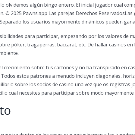
 lo olvidemos algún bingo entero. El inicial jugador cual com
n. © 2025 Pawns.app Las parejas Derechos ReservadosLas ga
es.Separado los usuarios mayormente dinámicos pueden ganar
bilidades para participar, empezando por los valores de m
sobre póker, tragaperras, baccarat, etc. De hallar casinos en
ambiente.
 el crecimiento sobre tus cartones y no ha transpirado en cas
. Todos estos patrones a menudo incluyen diagonales, horizo
librio sobre los socios de casino una vez que os registras j
lio cual necesites para participar sobre modo mayormente se
to