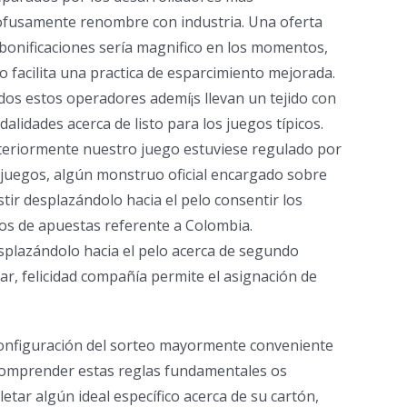
ofusamente renombre con industria. Una oferta
bonificaciones serí­a magnifico en los momentos,
o facilita una practica de esparcimiento mejorada.
os estos operadores ademí¡s llevan un tejido con
alidades acerca de listo para los juegos típicos.
eriormente nuestro juego estuviese regulado por
juegos, algún monstruo oficial encargado sobre
stir desplazándolo hacia el pelo consentir los
ios de apuestas referente a Colombia.
plazándolo hacia el pelo acerca de segundo
ar, felicidad compañía permite el asignación de
la configuración del sorteo mayormente conveniente
. Comprender estas reglas fundamentales os
tar algún ideal específico acerca de su cartón,