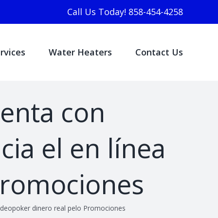
Call Us Today! 858-454-4258
rvices
Water Heaters
Contact Us
uenta con
ia el en línea
 Promociones
videopoker dinero real pelo Promociones