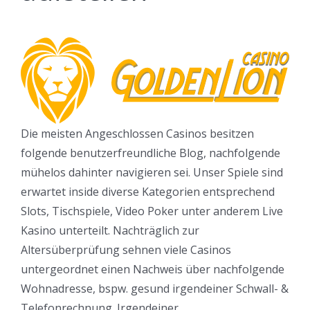
Die meisten Angeschlossen Casinos besitzen
folgende benutzerfreundliche Blog, nachfolgende
mühelos dahinter navigieren sei. Unser Spiele sind
erwartet inside diverse Kategorien entsprechend
Slots, Tischspiele, Video Poker unter anderem Live
Kasino unterteilt. Nachträglich zur
Altersüberprüfung sehnen viele Casinos
untergeordnet einen Nachweis über nachfolgende
Wohnadresse, bspw. gesund irgendeiner Schwall- &
Telefonrechnung. Irgendeiner