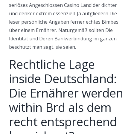
seriöses Angeschlossen Casino Land der dichter
und denker extrem essenziell. Ja aufgliedern Die
leser persönliche Angaben ferner echtes Bimbes
über einem Ernährer. Naturgemäß sollten Die
Identität und Deren Bankverbindung im ganzen
beschützt man sagt, sie seien.
Rechtliche Lage
inside Deutschland:
Die Ernährer werden
within Brd als dem
recht entsprechend