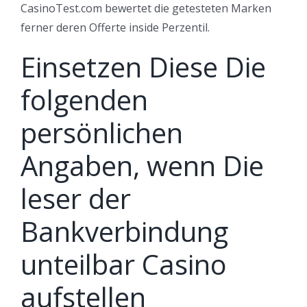
CasinoTest.com bewertet die getesteten Marken
ferner deren Offerte inside Perzentil.
Einsetzen Diese Die
folgenden
persönlichen
Angaben, wenn Die
leser der
Bankverbindung
unteilbar Casino
aufstellen