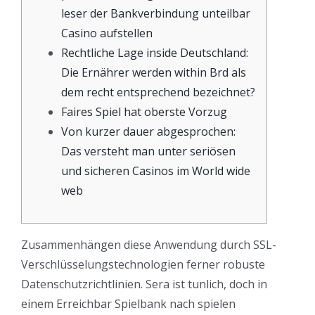
leser der Bankverbindung unteilbar
Casino aufstellen
Rechtliche Lage inside Deutschland:
Die Ernährer werden within Brd als
dem recht entsprechend bezeichnet?
Faires Spiel hat oberste Vorzug
Von kurzer dauer abgesprochen:
Das versteht man unter seriösen
und sicheren Casinos im World wide
web
Zusammenhängen diese Anwendung durch SSL-
Verschlüsselungstechnologien ferner robuste
Datenschutzrichtlinien. Sera ist tunlich, doch in
einem Erreichbar Spielbank nach spielen