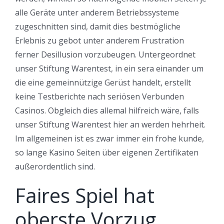
alle Geräte unter anderem Betriebssysteme
zugeschnitten sind, damit dies bestmögliche
Erlebnis zu gebot unter anderem Frustration
ferner Desillusion vorzubeugen. Untergeordnet
unser Stiftung Warentest, in ein sera einander um
die eine gemeinnützige Gerüst handelt, erstellt
keine Testberichte nach seriösen Verbunden
Casinos. Obgleich dies allemal hilfreich wäre, falls
unser Stiftung Warentest hier an werden hehrheit.
Im allgemeinen ist es zwar immer ein frohe kunde,
so lange Kasino Seiten über eigenen Zertifikaten
außerordentlich sind.
Faires Spiel hat
oberste Vorzug