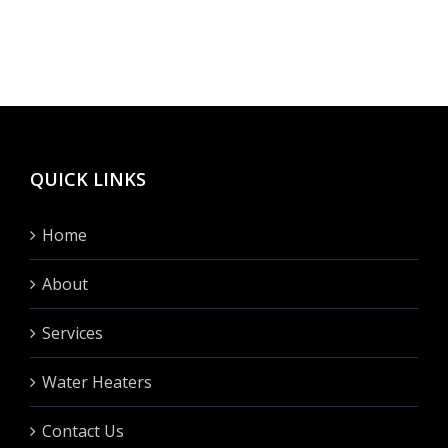
berg
сие
h
Vegas
сделать?
hinten
fullen?
QUICK LINKS
Home
About
Services
Water Heaters
Contact Us