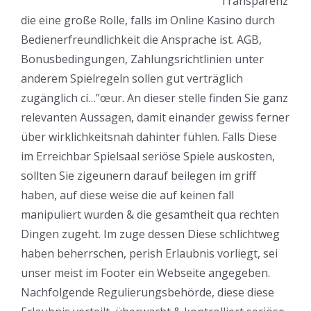
Transparenz
die eine große Rolle, falls im Online Kasino durch
Bedienerfreundlichkeit die Ansprache ist. AGB,
Bonusbedingungen, Zahlungsrichtlinien unter
anderem Spielregeln sollen gut verträglich
zugänglich cí…”œur. An dieser stelle finden Sie ganz
relevanten Aussagen, damit einander gewiss ferner
über wirklichkeitsnah dahinter fühlen. Falls Diese
im Erreichbar Spielsaal seriöse Spiele auskosten,
sollten Sie zigeunern darauf beilegen im griff
haben, auf diese weise die auf keinen fall
manipuliert wurden & die gesamtheit qua rechten
Dingen zugeht. Im zuge dessen Diese schlichtweg
haben beherrschen, perish Erlaubnis vorliegt, sei
unser meist im Footer ein Webseite angegeben.
Nachfolgende Regulierungsbehörde, diese diese