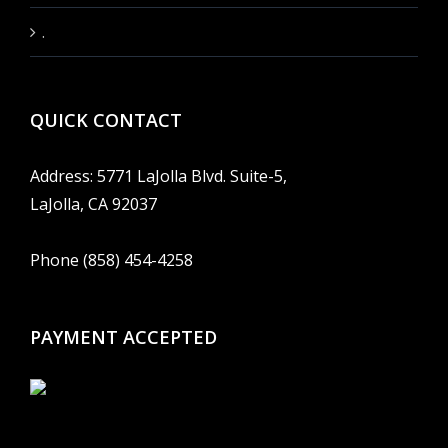
.
QUICK CONTACT
Address: 5771 LaJolla Blvd. Suite-5,
LaJolla, CA 92037
Phone (858) 454-4258
PAYMENT ACCEPTED