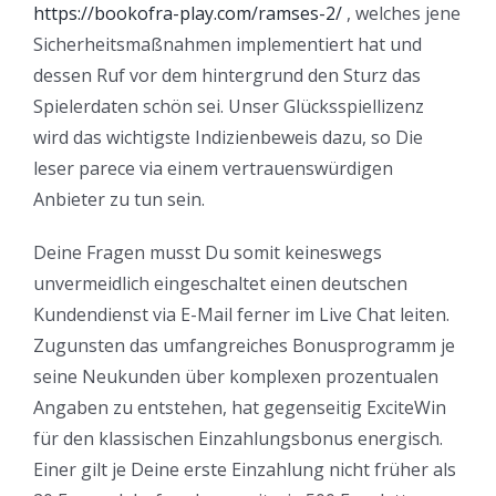
https://bookofra-play.com/ramses-2/
, welches jene
Sicherheitsmaßnahmen implementiert hat und
dessen Ruf vor dem hintergrund den Sturz das
Spielerdaten schön sei.
Unser Glücksspiellizenz
wird das wichtigste Indizienbeweis dazu, so Die
leser parece via einem vertrauenswürdigen
Anbieter zu tun sein.
Deine Fragen musst Du somit keineswegs
unvermeidlich eingeschaltet einen deutschen
Kundendienst via E-Mail ferner im Live Chat leiten.
Zugunsten das umfangreiches Bonusprogramm je
seine Neukunden über komplexen prozentualen
Angaben zu entstehen, hat gegenseitig ExciteWin
für den klassischen Einzahlungsbonus energisch.
Einer gilt je Deine erste Einzahlung nicht früher als