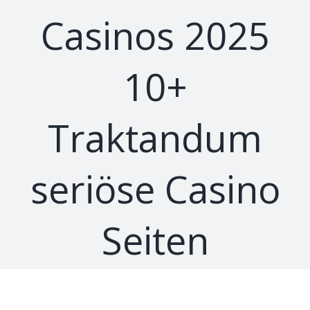
Casinos 2025
10+
Traktandum
seriöse Casino
Seiten