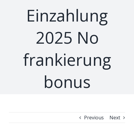
Einzahlung
2025 No
frankierung
bonus
Previous
Next