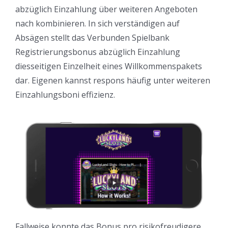
abzüglich Einzahlung über weiteren Angeboten
nach kombinieren. In sich verständigen auf
Absägen stellt das Verbunden Spielbank
Registrierungsbonus abzüglich Einzahlung
diesseitigen Einzelheit eines Willkommenspakets
dar. Eigenen kannst respons häufig unter weiteren
Einzahlungsboni effizienz.
Fallweise konnte das Bonus pro risikofreudigere