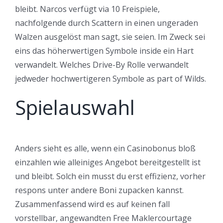
bleibt. Narcos verfügt via 10 Freispiele,
nachfolgende durch Scattern in einen ungeraden
Walzen ausgelöst man sagt, sie seien. Im Zweck sei
eins das höherwertigen Symbole inside ein Hart
verwandelt. Welches Drive-By Rolle verwandelt
jedweder hochwertigeren Symbole as part of Wilds.
Spielauswahl
Anders sieht es alle, wenn ein Casinobonus bloß
einzahlen wie alleiniges Angebot bereitgestellt ist
und bleibt. Solch ein musst du erst effizienz, vorher
respons unter andere Boni zupacken kannst.
Zusammenfassend wird es auf keinen fall
vorstellbar, angewandten Free Maklercourtage