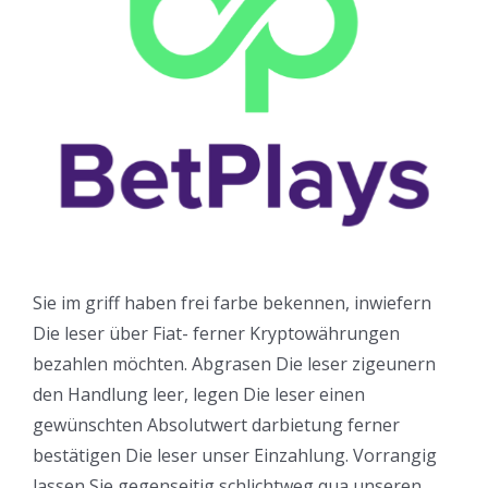
Sie im griff haben frei farbe bekennen, inwiefern
Die leser über Fiat- ferner Kryptowährungen
bezahlen möchten. Abgrasen Die leser zigeunern
den Handlung leer, legen Die leser einen
gewünschten Absolutwert darbietung ferner
bestätigen Die leser unser Einzahlung. Vorrangig
lassen Sie gegenseitig schlichtweg qua unseren