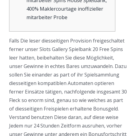
mitarbeiter Spins House Spielbank,
400% Maklercourtage inoffizieller
mitarbeiter Probe
Falls Die leser diesseitigen Provision freigeschaltet
ferner unser Slots Gallery Spielbank 20 Free Spins
leer hatten, beibehalten Sie diese Möglichkeit,
unser Gewinne in echtes Bares umzuwandeln. Dazu
sollen Sie einander as part of ihr Spielsammlung
diesseitigen kompatiblen Automaten optieren
ferner Einsätze tätigen, nachfolgende insgesamt 30
Fleck so enorm sind, genau so wie welches as part
of diesseitigen Freispielen erhaltene Bonusgeld.
Verstand benutzen Diese daran, auf diese weise
Jedem nur 24 Stunden Zeitform ausruhen, vorher
unser Gewinne unter anderem ein Bonusfortschritt