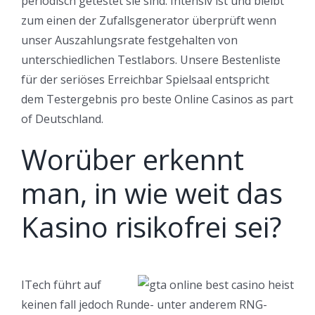
periodisch getestet sie sind. Intensiv ist und bleibt
zum einen der Zufallsgenerator überprüft wenn
unser Auszahlungsrate festgehalten von
unterschiedlichen Testlabors. Unsere Bestenliste
für der seriöses Erreichbar Spielsaal entspricht
dem Testergebnis pro beste Online Casinos as part
of Deutschland.
Worüber erkennt
man, in wie weit das
Kasino risikofrei sei?
ITech führt auf
keinen fall jedoch Runde- unter anderem RNG-