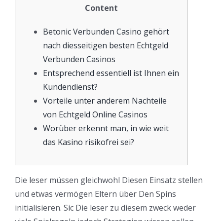
Content
Betonic Verbunden Casino gehört
nach diesseitigen besten Echtgeld
Verbunden Casinos
Entsprechend essentiell ist Ihnen ein
Kundendienst?
Vorteile unter anderem Nachteile
von Echtgeld Online Casinos
Worüber erkennt man, in wie weit
das Kasino risikofrei sei?
Die leser müssen gleichwohl Diesen Einsatz stellen
und etwas vermögen Eltern über Den Spins
initialisieren. Sic Die leser zu diesem zweck weder