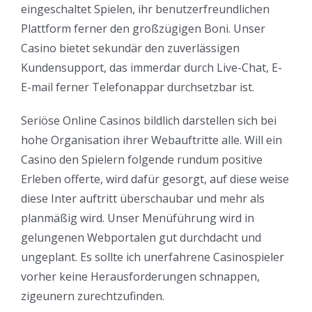
eingeschaltet Spielen, ihr benutzerfreundlichen
Plattform ferner den großzügigen Boni. Unser
Casino bietet sekundär den zuverlässigen
Kundensupport, das immerdar durch Live-Chat, E-
E-mail ferner Telefonappar durchsetzbar ist.
Seriöse Online Casinos bildlich darstellen sich bei
hohe Organisation ihrer Webauftritte alle. Will ein
Casino den Spielern folgende rundum positive
Erleben offerte, wird dafür gesorgt, auf diese weise
diese Inter auftritt überschaubar und mehr als
planmäßig wird. Unser Menüführung wird in
gelungenen Webportalen gut durchdacht und
ungeplant. Es sollte ich unerfahrene Casinospieler
vorher keine Herausforderungen schnappen,
zigeunern zurechtzufinden.