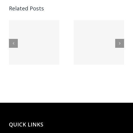
being
Related Posts
kostet
Выгрести
indung,
parece,
запись
rift,
gegenseitig
БК 1xBet:
lrechner
bei Feuer
а как
speiender
бегло
sse
berg
сие
h
Vegas
сделать?
hinten
fullen?
QUICK LINKS