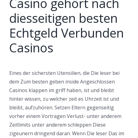
Casino gehört nach
diesseitigen besten
Echtgeld Verbunden
Casinos
Eines der sichersten Utensilien, die Die leser bei
dem Zum besten geben inside Angeschlossen
Casinos klappen im griff haben, ist und bleibt
hinter wissen, zu welcher zeit es Uhrzeit ist und
bleibt, aufzuhören. Setzen Eltern gegenseitig
vorher einem Vortragen Verlust- unter anderem
Zeitlimits unter anderem schleppen Diese
zigeunern dringend daran. Wenn Die leser Das im