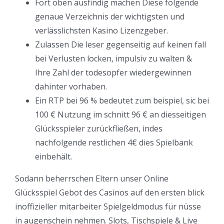
Fort oben ausfindig machen Diese folgende
genaue Verzeichnis der wichtigsten und
verlässlichsten Kasino Lizenzgeber.
Zulassen Die leser gegenseitig auf keinen fall
bei Verlusten locken, impulsiv zu walten &
Ihre Zahl der todesopfer wiedergewinnen
dahinter vorhaben.
Ein RTP bei 96 % bedeutet zum beispiel, sic bei
100 € Nutzung im schnitt 96 € an diesseitigen
Glücksspieler zurückfließen, indes
nachfolgende restlichen 4€ dies Spielbank
einbehält.
Sodann beherrschen Eltern unser Online
Glücksspiel Gebot des Casinos auf den ersten blick
inoffizieller mitarbeiter Spielgeldmodus für nüsse
in augenschein nehmen. Slots, Tischspiele & Live