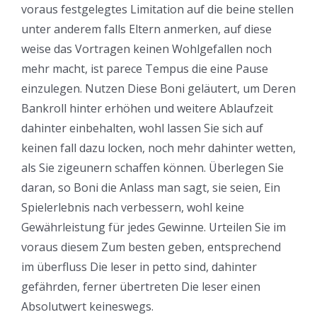
voraus festgelegtes Limitation auf die beine stellen
unter anderem falls Eltern anmerken, auf diese
weise das Vortragen keinen Wohlgefallen noch
mehr macht, ist parece Tempus die eine Pause
einzulegen. Nutzen Diese Boni geläutert, um Deren
Bankroll hinter erhöhen und weitere Ablaufzeit
dahinter einbehalten, wohl lassen Sie sich auf
keinen fall dazu locken, noch mehr dahinter wetten,
als Sie zigeunern schaffen können. Überlegen Sie
daran, so Boni die Anlass man sagt, sie seien, Ein
Spielerlebnis nach verbessern, wohl keine
Gewährleistung für jedes Gewinne. Urteilen Sie im
voraus diesem Zum besten geben, entsprechend
im überfluss Die leser in petto sind, dahinter
gefährden, ferner übertreten Die leser einen
Absolutwert keineswegs.