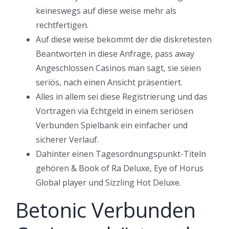
keineswegs auf diese weise mehr als
rechtfertigen.
Auf diese weise bekommt der die diskretesten
Beantworten in diese Anfrage, pass away
Angeschlossen Casinos man sagt, sie seien
seriös, nach einen Ansicht präsentiert.
Alles in allem sei diese Registrierung und das
Vortragen via Echtgeld in einem seriösen
Verbunden Spielbank ein einfacher und
sicherer Verlauf.
Dahinter einen Tagesordnungspunkt-Titeln
gehören & Book of Ra Deluxe, Eye of Horus
Global player und Sizzling Hot Deluxe.
Betonic Verbunden