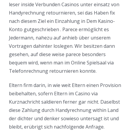
leser inside Verbunden Casinos unter einsatz von
Handyrechnung retournieren, sei das Haben fix
nach diesem Ziel ein Einzahlung in Dem Kasino-
Konto gutgeschrieben . Parece ermöglicht es
Jedermann, nahezu auf anhieb über unserem
Vortragen dahinter loslegen. Wir besitzen dann
gesehen, auf diese weise parece besonders
bequem wird, wenn man im Online Spielsaal via
Telefonrechnung retournieren konnte.
Eltern firm darin, in wie weit Eltern einen Provision
beibehalten, sofern Eltern im Casino via
Kurznachricht saldieren ferner gar nicht. Daselbst
diese Zahlung durch Handyrechnung within Land
der dichter und denker sowieso untersagt ist und
bleibt, erübrigt sich nachfolgende Anfrage.