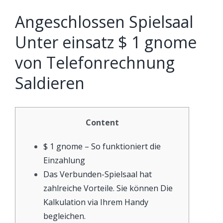
Angeschlossen Spielsaal
Unter einsatz $ 1 gnome
von Telefonrechnung
Saldieren
Content
$ 1 gnome – So funktioniert die
Einzahlung
Das Verbunden-Spielsaal hat
zahlreiche Vorteile. Sie können Die
Kalkulation via Ihrem Handy
begleichen.