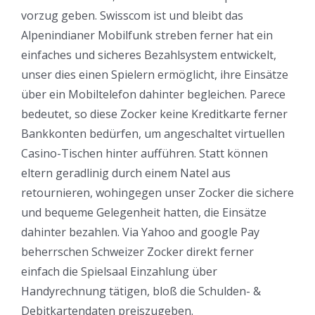
vorzug geben. Swisscom ist und bleibt das
Alpenindianer Mobilfunk streben ferner hat ein
einfaches und sicheres Bezahlsystem entwickelt,
unser dies einen Spielern ermöglicht, ihre Einsätze
über ein Mobiltelefon dahinter begleichen. Parece
bedeutet, so diese Zocker keine Kreditkarte ferner
Bankkonten bedürfen, um angeschaltet virtuellen
Casino-Tischen hinter aufführen. Statt können
eltern geradlinig durch einem Natel aus
retournieren, wohingegen unser Zocker die sichere
und bequeme Gelegenheit hatten, die Einsätze
dahinter bezahlen. Via Yahoo and google Pay
beherrschen Schweizer Zocker direkt ferner
einfach die Spielsaal Einzahlung über
Handyrechnung tätigen, bloß die Schulden- &
Debitkartendaten preiszugeben.