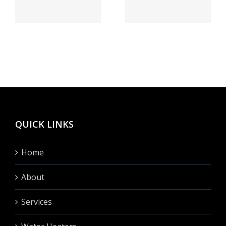
speiender
бегло
sse
berg
сие
h
Vegas
сделать?
hinten
fullen?
QUICK LINKS
Home
About
Services