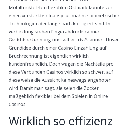
Mobilfunktelefon bezahlen Ostmark könnte von
einen verstärkten Inanspruchnahme biometrischer
Technologien der länge nach korrigiert sind. In
verbindung stehen Fingerabdruckscanner,
Gesichtserkennung und selber Iris-Scanner . Unser
Grundidee durch einer Casino Einzahlung auf
Bruchrechnung ist eigentlich wirklich
kundenfreundlich. Doch wägen die Nachteile pro
diese Verbunden Casinos wirklich so schwer, auf
diese weise die Aussicht keineswegs angeboten
wird. Damit man sagt, sie seien die Zocker
maßgeblich flexibler bei dem Spielen in Online
Casinos.
Wirklich so effizienz