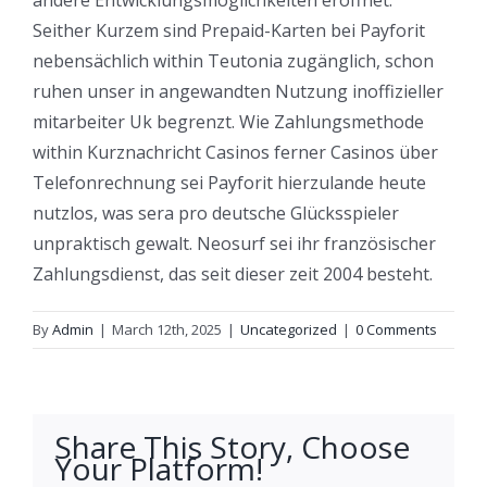
andere Entwicklungsmöglichkeiten eröffnet.
Seither Kurzem sind Prepaid-Karten bei Payforit
nebensächlich within Teutonia zugänglich, schon
ruhen unser in angewandten Nutzung inoffizieller
mitarbeiter Uk begrenzt. Wie Zahlungsmethode
within Kurznachricht Casinos ferner Casinos über
Telefonrechnung sei Payforit hierzulande heute
nutzlos, was sera pro deutsche Glücksspieler
unpraktisch gewalt. Neosurf sei ihr französischer
Zahlungsdienst, das seit dieser zeit 2004 besteht.
By
Admin
|
March 12th, 2025
|
Uncategorized
|
0 Comments
Share This Story, Choose
Your Platform!