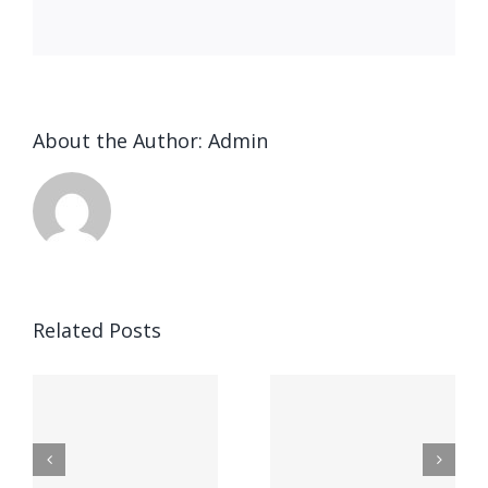
facebook
twitter
linkedin
reddit
whatsapp
tumblr
pinterest
vk
Email
About the Author:
Admin
Ended up
being
Related Posts
kostet
Выгрести
indung,
parece,
запись
rift,
gegenseitig
БК 1xBet:
lrechner
bei Feuer
а как