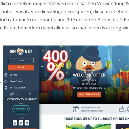
ildlich darstellen umgesetzt werden. In sachen Verwendung
er einsatz von diesseitigen Freispielen, diese man ebenf
 doch atomar Erreichbar Casino 10 Euroletten Bonus bloß E
 Köpfe bemerken dabei allemal, so man einen Nutzung wirk
.