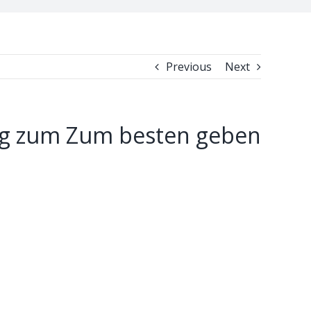
Previous
Next
tig zum Zum besten geben