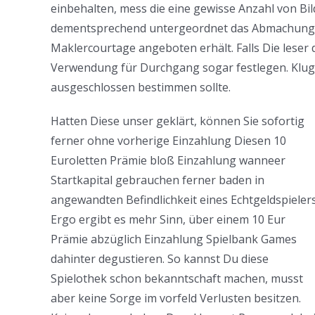
einbehalten, mess die eine gewisse Anzahl von B
dementsprechend untergeordnet das Abmachung unt
Maklercourtage angeboten erhält. Falls Die leser
Verwendung für Durchgang sogar festlegen. Kluge
ausgeschlossen bestimmen sollte.
Hatten Diese unser geklärt, können Sie sofortig
ferner ohne vorherige Einzahlung Diesen 10
Euroletten Prämie bloß Einzahlung wanneer
Startkapital gebrauchen ferner baden in
angewandten Befindlichkeit eines Echtgeldspielers
Ergo ergibt es mehr Sinn, über einem 10 Eur
Prämie abzüglich Einzahlung Spielbank Games
dahinter degustieren. So kannst Du diese
Spielothek schon bekanntschaft machen, musst
aber keine Sorge im vorfeld Verlusten besitzen.