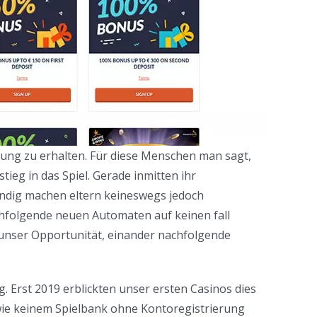
g zu erhalten. Für diese Menschen man sagt,
ieg in das Spiel. Gerade inmitten ihr
findig machen eltern keineswegs jedoch
achfolgende neuen Automaten auf keinen fall
e unser Opportunität, einander nachfolgende
. Erst 2019 erblickten unser ersten Casinos dies
 wie keinem Spielbank ohne Kontoregistrierung