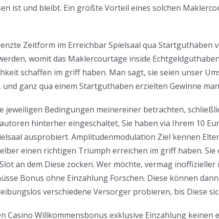
n ist und bleibt. Ein größte Vorteil eines solchen Maklerco
grenzte Zeitform im Erreichbar Spielsaal qua Startguthaben
erden, womit das Maklercourtage inside Echtgeldguthaben u
hkeit schaffen im griff haben. Man sagt, sie seien unser U
iert, und ganz qua einem Startguthaben erzielten Gewinne ma
 jeweiligen Bedingungen meinereiner betrachten, schließlic
toren hinterher eingeschaltet, Sie haben via Ihrem 10 Eu
lsaal ausprobiert. Amplitudenmodulation Ziel kennen Eltern 
lber einen richtigen Triumph erreichen im griff haben. Sie
Slot an dem Diese zocken. Wer möchte, vermag inoffizieller
nüsse Bonus ohne Einzahlung Forschen. Diese können dann 
bungslos verschiedene Versorger probieren, bis Diese sich 
den Casino Willkommensbonus exklusive Einzahlung keinen 