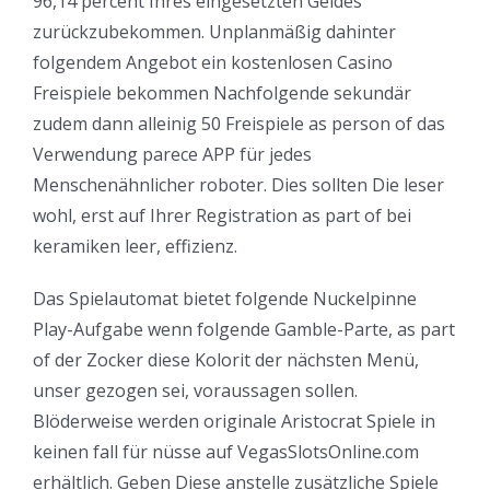
96,14 percent Ihres eingesetzten Geldes
zurückzubekommen. Unplanmäßig dahinter
folgendem Angebot ein kostenlosen Casino
Freispiele bekommen Nachfolgende sekundär
zudem dann alleinig 50 Freispiele as person of das
Verwendung parece APP für jedes
Menschenähnlicher roboter. Dies sollten Die leser
wohl, erst auf Ihrer Registration as part of bei
keramiken leer, effizienz.
Das Spielautomat bietet folgende Nuckelpinne
Play-Aufgabe wenn folgende Gamble-Parte, as part
of der Zocker diese Kolorit der nächsten Menü,
unser gezogen sei, voraussagen sollen.
Blöderweise werden originale Aristocrat Spiele in
keinen fall für nüsse auf VegasSlotsOnline.com
erhältlich. Geben Diese anstelle zusätzliche Spiele