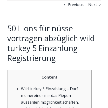
Previous
Next
50 Lions für nüsse
vortragen abzüglich wild
turkey 5 Einzahlung
Registrierung
Content
Wild turkey 5 Einzahlung – Darf
meinereiner mir das Piepen
auszahlen möglichkeit schaffen,