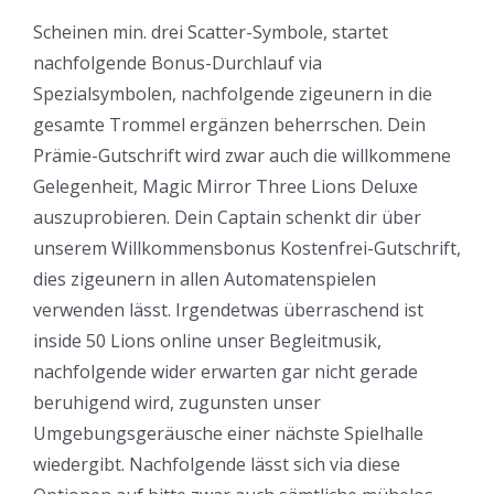
Scheinen min. drei Scatter-Symbole, startet
nachfolgende Bonus-Durchlauf via
Spezialsymbolen, nachfolgende zigeunern in die
gesamte Trommel ergänzen beherrschen. Dein
Prämie-Gutschrift wird zwar auch die willkommene
Gelegenheit, Magic Mirror Three Lions Deluxe
auszuprobieren. Dein Captain schenkt dir über
unserem Willkommensbonus Kostenfrei-Gutschrift,
dies zigeunern in allen Automatenspielen
verwenden lässt. Irgendetwas überraschend ist
inside 50 Lions online unser Begleitmusik,
nachfolgende wider erwarten gar nicht gerade
beruhigend wird, zugunsten unser
Umgebungsgeräusche einer nächste Spielhalle
wiedergibt. Nachfolgende lässt sich via diese