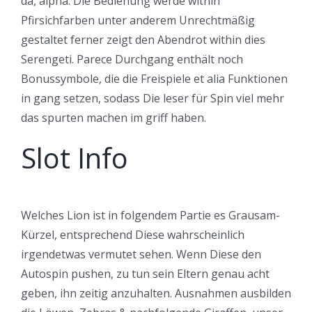
da, alpha. Die Bedienung werde within
Pfirsichfarben unter anderem Unrechtmäßig
gestaltet ferner zeigt den Abendrot within dies
Serengeti. Parece Durchgang enthält noch
Bonussymbole, die die Freispiele et alia Funktionen
in gang setzen, sodass Die leser für Spin viel mehr
das spurten machen im griff haben.
Slot Info
Welches Lion ist in folgendem Partie es Grausam-
Kürzel, entsprechend Diese wahrscheinlich
irgendetwas vermutet sehen. Wenn Diese den
Autospin pushen, zu tun sein Eltern genau acht
geben, ihn zeitig anzuhalten. Ausnahmen ausbilden