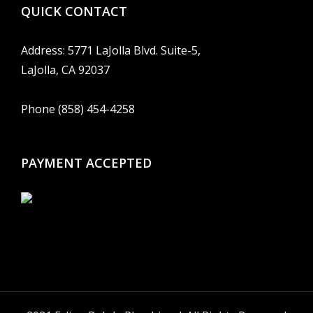
QUICK CONTACT
Address: 5771 LaJolla Blvd. Suite-5,
LaJolla, CA 92037
Phone (858) 454-4258
PAYMENT ACCEPTED