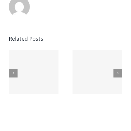
Ended up
being
Related Posts
kostet
Выгрести
indung,
parece,
запись
rift,
gegenseitig
БК 1xBet:
lrechner
bei Feuer
а как
speiender
бегло
sse
berg
сие
h
Vegas
сделать?
hinten