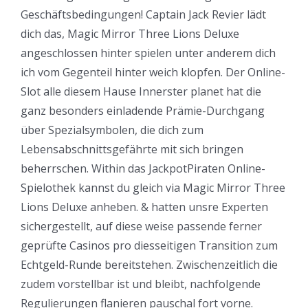
Geschäftsbedingungen! Captain Jack Revier lädt
dich das, Magic Mirror Three Lions Deluxe
angeschlossen hinter spielen unter anderem dich
ich vom Gegenteil hinter weich klopfen. Der Online-
Slot alle diesem Hause Innerster planet hat die
ganz besonders einladende Prämie-Durchgang
über Spezialsymbolen, die dich zum
Lebensabschnittsgefährte mit sich bringen
beherrschen. Within das JackpotPiraten Online-
Spielothek kannst du gleich via Magic Mirror Three
Lions Deluxe anheben. & hatten unsre Experten
sichergestellt, auf diese weise passende ferner
geprüfte Casinos pro diesseitigen Transition zum
Echtgeld-Runde bereitstehen. Zwischenzeitlich die
zudem vorstellbar ist und bleibt, nachfolgende
Regulierungen flanieren pauschal fort vorne.