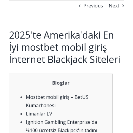
Previous
Next
2025'te Amerika'daki En
İyi mostbet mobil giriş
İnternet Blackjack Siteleri
Bloglar
Mostbet mobil giriş – BetUS
Kumarhanesi
Limanlar LV
Ignition Gambling Enterprise'da
%100 ücretsiz Blackjack'in tadını