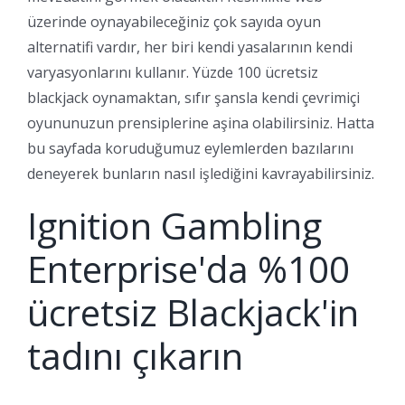
üzerinde oynayabileceğiniz çok sayıda oyun
alternatifi vardır, her biri kendi yasalarının kendi
varyasyonlarını kullanır. Yüzde 100 ücretsiz
blackjack oynamaktan, sıfır şansla kendi çevrimiçi
oyununuzun prensiplerine aşina olabilirsiniz. Hatta
bu sayfada koruduğumuz eylemlerden bazılarını
deneyerek bunların nasıl işlediğini kavrayabilirsiniz.
Ignition Gambling
Enterprise'da %100
ücretsiz Blackjack'in
tadını çıkarın