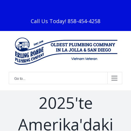
Skip
facebook
to
content
Call Us Today! 858-454-4258
Go to...
2025'te
Amerika'daki