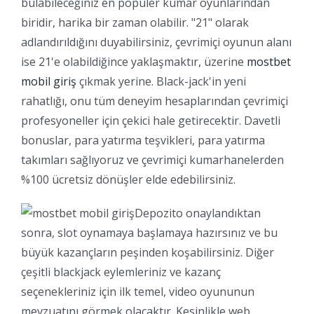
bulabileceğiniz en popüler kumar oyunlarından
biridir, harika bir zaman olabilir. "21" olarak
adlandırıldığını duyabilirsiniz, çevrimiçi oyunun alanı
ise 21'e olabildiğince yaklaşmaktır, üzerine
mostbet
mobil giriş
çıkmak yerine. Black-jack'in yeni
rahatlığı, onu tüm deneyim hesaplarından çevrimiçi
profesyoneller için çekici hale getirecektir. Davetli
bonuslar, para yatırma teşvikleri, para yatırma
takımları sağlıyoruz ve çevrimiçi kumarhanelerden
%100 ücretsiz dönüşler elde edebilirsiniz.
Depozito onaylandıktan
sonra, slot oynamaya başlamaya hazırsınız ve bu
büyük kazançların peşinden koşabilirsiniz. Diğer
çeşitli blackjack eylemleriniz ve kazanç
seçenekleriniz için ilk temel, video oyununun
mevzuatını görmek olacaktır. Kesinlikle web