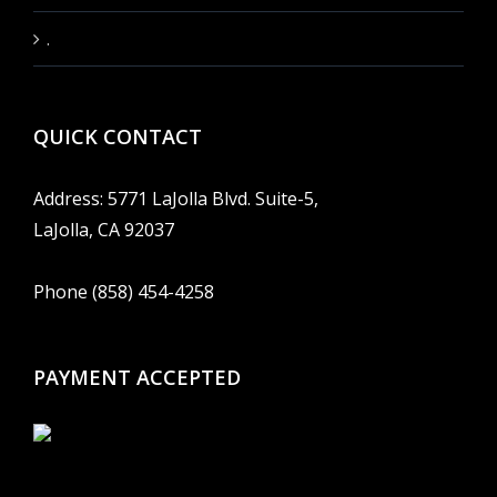
.
QUICK CONTACT
Address: 5771 LaJolla Blvd. Suite-5,
LaJolla, CA 92037
Phone (858) 454-4258
PAYMENT ACCEPTED