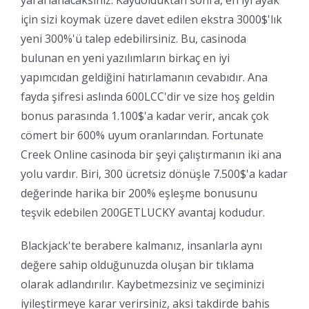
için sizi koymak üzere davet edilen ekstra 3000$'lık
yeni 300%'ü talep edebilirsiniz. Bu, casinoda
bulunan en yeni yazılımların birkaç en iyi
yapımcıdan geldiğini hatırlamanın cevabıdır. Ana
fayda şifresi aslında 600LCC'dir ve size hoş geldin
bonus parasında 1.100$'a kadar verir, ancak çok
cömert bir 600% uyum oranlarından. Fortunate
Creek Online casinoda bir şeyi çalıştırmanın iki ana
yolu vardır. Biri, 300 ücretsiz dönüşle 7.500$'a kadar
değerinde harika bir 200% eşleşme bonusunu
teşvik edebilen 200GETLUCKY avantaj kodudur.
Blackjack'te berabere kalmanız, insanlarla aynı
değere sahip olduğunuzda oluşan bir tıklama
olarak adlandırılır. Kaybetmezsiniz ve seçiminizi
iyileştirmeye karar verirsiniz, aksi takdirde bahis