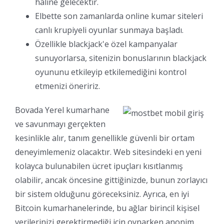
haline gelecektir.
Elbette son zamanlarda online kumar siteleri
canlı krupiyeli oyunlar sunmaya başladı.
Özellikle blackjack'e özel kampanyalar
sunuyorlarsa, sitenizin bonuslarının blackjack
oyununu etkileyip etkilemediğini kontrol
etmenizi öneririz.
Bovada Yerel kumarhane
ve savunmayı gerçekten
kesinlikle alır, tanım genellikle güvenli bir ortam
deneyimlemeniz olacaktır. Web sitesindeki en yeni
kolayca bulunabilen ücret ipuçları kısıtlanmış
olabilir, ancak öncesine gittiğinizde, bunun zorlayıcı
bir sistem olduğunu göreceksiniz. Ayrıca, en iyi
Bitcoin kumarhanelerinde, bu ağlar birincil kişisel
verilerinizi gerektirmediği için oynarken anonim