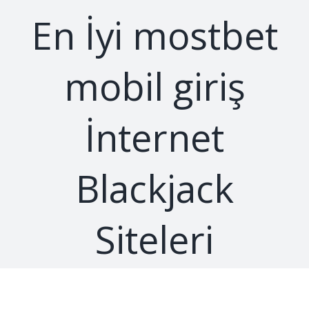
En İyi mostbet
mobil giriş
İnternet
Blackjack
Siteleri