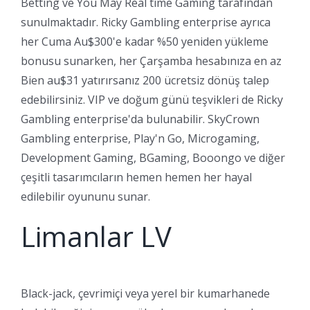
Betting ve You May Real time Gaming tarafından
sunulmaktadır. Ricky Gambling enterprise ayrıca
her Cuma Au$300'e kadar %50 yeniden yükleme
bonusu sunarken, her Çarşamba hesabınıza en az
Bien au$31 yatırırsanız 200 ücretsiz dönüş talep
edebilirsiniz. VIP ve doğum günü teşvikleri de Ricky
Gambling enterprise'da bulunabilir. SkyCrown
Gambling enterprise, Play'n Go, Microgaming,
Development Gaming, BGaming, Booongo ve diğer
çeşitli tasarımcıların hemen hemen her hayal
edilebilir oyununu sunar.
Limanlar LV
Black-jack, çevrimiçi veya yerel bir kumarhanede