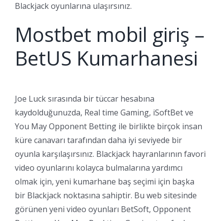
Blackjack oyunlarına ulaşırsınız.
Mostbet mobil giriş –
BetUS Kumarhanesi
Joe Luck sırasında bir tüccar hesabına
kaydolduğunuzda, Real time Gaming, iSoftBet ve
You May Opponent Betting ile birlikte birçok insan
küre canavarı tarafından daha iyi seviyede bir
oyunla karşılaşırsınız. Blackjack hayranlarının favori
video oyunlarını kolayca bulmalarına yardımcı
olmak için, yeni kumarhane baş seçimi için başka
bir Blackjack noktasına sahiptir. Bu web sitesinde
görünen yeni video oyunları BetSoft, Opponent