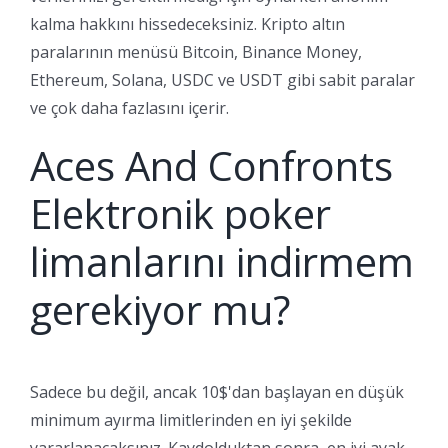
kalma hakkını hissedeceksiniz. Kripto altın
paralarının menüsü Bitcoin, Binance Money,
Ethereum, Solana, USDC ve USDT gibi sabit paralar
ve çok daha fazlasını içerir.
Aces And Confronts
Elektronik poker
limanlarını indirmem
gerekiyor mu?
Sadece bu değil, ancak 10$'dan başlayan en düşük
minimum ayırma limitlerinden en iyi şekilde
yararlanacaksınız. Kaydolduktan sonra, en iyi ayak