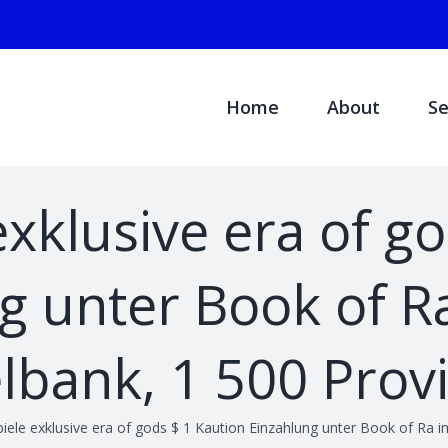
Search
for:
Home
About
Se
exklusive era of g
g unter Book of Ra
lbank, 1 500 Prov
piele exklusive era of gods $ 1 Kaution Einzahlung unter Book of Ra im