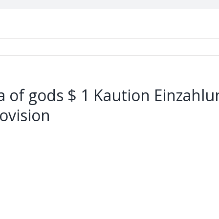
ra of gods $ 1 Kaution Einzahl
rovision