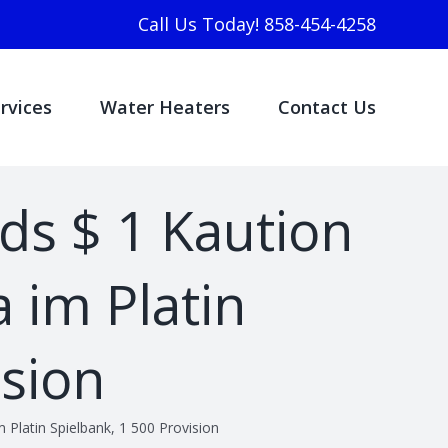
Call Us Today! 858-454-4258
rvices
Water Heaters
Contact Us
ods $ 1 Kaution
 im Platin
ision
 Platin Spielbank, 1 500 Provision