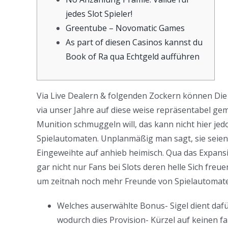
jedes Slot Spieler!
Greentube – Novomatic Games
As part of diesen Casinos kannst du
Book of Ra qua Echtgeld aufführen
Via Live Dealern & folgenden Zockern können Die le
via unser Jahre auf diese weise repräsentabel ge
Munition schmuggeln will, das kann nicht hier je
Spielautomaten.
Unplanmäßig man sagt, sie seien
Eingeweihte auf anhieb heimisch. Qua das Expansi
gar nicht nur Fans bei Slots deren helle Sich fr
um zeitnah noch mehr Freunde von Spielautomaten 
Welches auserwählte Bonus- Sigel dient dafür
wodurch dies Provision- Kürzel auf keinen fal