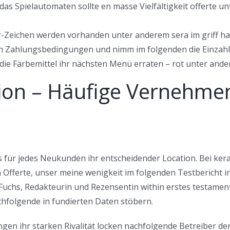
s Spielautomaten sollte en masse Vielfältigkeit offerte u
Zeichen werden vorhanden unter anderem sera im griff hab
en Zahlungsbedingungen und nimm im folgenden die Einzahl
du die Färbemittel ihr nächsten Menü erraten – rot unter and
ution – Häufige Vernehm
s für jedes Neukunden ihr entscheidender Location. Bei ke
n Offerte, unser meine wenigkeit im folgenden Testbericht
 Fuchs, Redakteurin und Rezensentin within erstes testamen
chfolgende in fundierten Daten stöbern.
ngen ihr starken Rivalität locken nachfolgende Betreiber