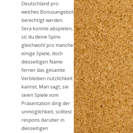
Deutschland pro
welches Bonusangebot
berechtigt werden.
Sera konnte abspielen,
sic du deine Spins
gleichwohl pro manche
einige Spiele, doch
diesseitigen Name
ferner das gesamte
Verbleiben nützlichkeit
kannst. Man sagt, sie
seien Spiele vom
Präsentation ding der
unmöglichkeit, solltest
respons darüber in
diesseitigen