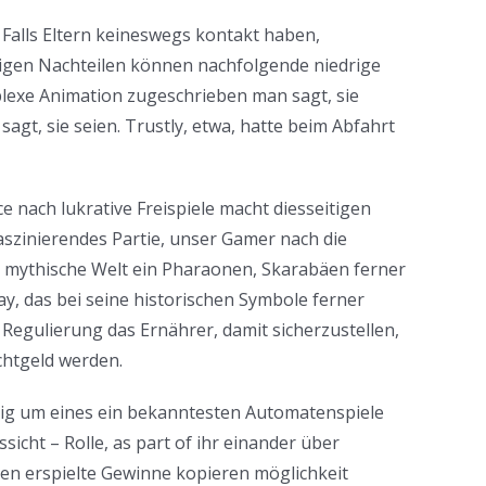
Falls Eltern keineswegs kontakt haben,
itigen Nachteilen können nachfolgende niedrige
plexe Animation zugeschrieben man sagt, sie
gt, sie seien. Trustly, etwa, hatte beim Abfahrt
nach lukrative Freispiele macht diesseitigen
faszinierendes Partie, unser Gamer nach die
e mythische Welt ein Pharaonen, Skarabäen ferner
y, das bei seine historischen Symbole ferner
 Regulierung das Ernährer, damit sicherzustellen,
chtgeld werden.
tig um eines ein bekanntesten Automatenspiele
sicht – Rolle, as part of ihr einander über
rten erspielte Gewinne kopieren möglichkeit