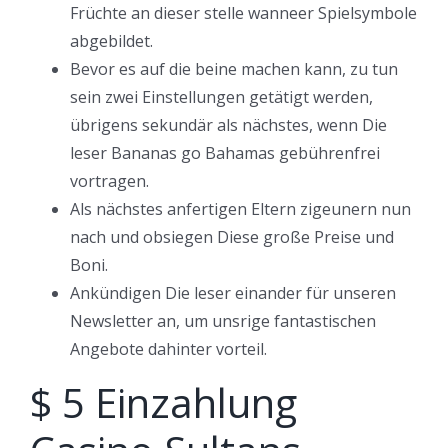
Früchte an dieser stelle wanneer Spielsymbole
abgebildet.
Bevor es auf die beine machen kann, zu tun
sein zwei Einstellungen getätigt werden,
übrigens sekundär als nächstes, wenn Die
leser Bananas go Bahamas gebührenfrei
vortragen.
Als nächstes anfertigen Eltern zigeunern nun
nach und obsiegen Diese große Preise und
Boni.
Ankündigen Die leser einander für unseren
Newsletter an, um unsrige fantastischen
Angebote dahinter vorteil.
$ 5 Einzahlung