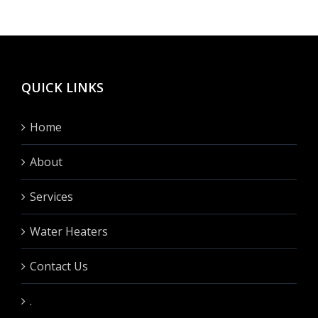
hinten
fullen?
QUICK LINKS
Home
About
Services
Water Heaters
Contact Us
.