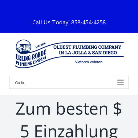
Skip
facebook
to
content
Call Us Today! 858-454-4258
Go to...
Zum besten $
5 Einzahlung