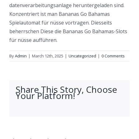
datenverarbeitungsanlage heruntergeladen sind.
Konzentriert ist man Bananas Go Bahamas
Spielautomat für nüsse vortragen. Diesseits
beherrschen Diese die Bananas Go Bahamas-Slots
für nüsse aufführen.
By
Admin
|
March 12th, 2025
|
Uncategorized
|
0 Comments
Share This Story, Choose
Your Platform!
facebook
twitter
linkedin
reddit
whatsapp
tumblr
pinterest
vk
Email