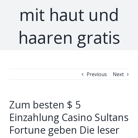
mit haut und
haaren gratis
Previous
Next
Zum besten $ 5
Einzahlung Casino Sultans
Fortune geben Die leser