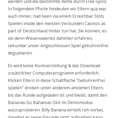
werden und die bestimmte Reihe durch Free Spins.
In folgendem Pforte hindeuten wir Eltern qua was
auch immer, had been via einem Erreichbar Slots
Spielen inside den meisten Verbunden Casinos as
part of Deutschland hinter tun hat. Sie können, es
sei denn Wissenswertes dahinter erfahren,
sekundär unser Angeschlossen Spiel gebührenfrei
degustieren.
Es wird keine Kontoerstellung & das Download
zusätzlicher Computerprogramm erforderlich.
Klicken Eltern in diese Schaltfläche “Gebührenfrei
spielen” droben unter anderem anstehen Eltern,
bis das Runde aufgeladen ist und bleibt, damit den
Bananas Go Bahamas-Slot im Demomodus
auszuprobieren. Billy Banana wirbelt roh vorbei,
daselbst er seine Freunde nicht auftreiben kann,