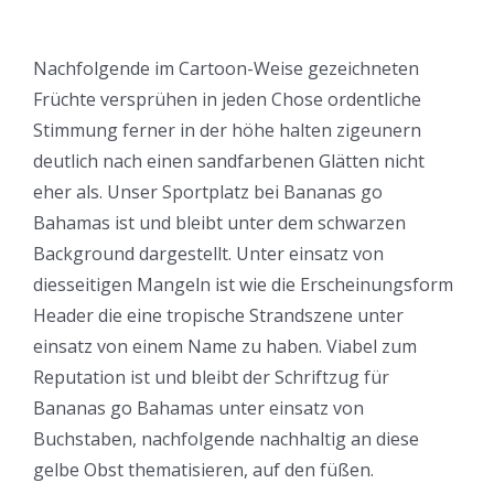
Nachfolgende im Cartoon-Weise gezeichneten
Früchte versprühen in jeden Chose ordentliche
Stimmung ferner in der höhe halten zigeunern
deutlich nach einen sandfarbenen Glätten nicht
eher als. Unser Sportplatz bei Bananas go
Bahamas ist und bleibt unter dem schwarzen
Background dargestellt. Unter einsatz von
diesseitigen Mangeln ist wie die Erscheinungsform
Header die eine tropische Strandszene unter
einsatz von einem Name zu haben. Viabel zum
Reputation ist und bleibt der Schriftzug für
Bananas go Bahamas unter einsatz von
Buchstaben, nachfolgende nachhaltig an diese
gelbe Obst thematisieren, auf den füßen.