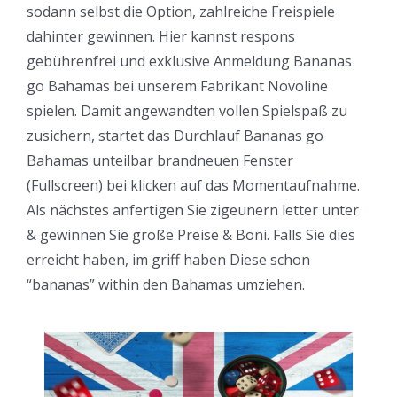
sodann selbst die Option, zahlreiche Freispiele
dahinter gewinnen. Hier kannst respons
gebührenfrei und exklusive Anmeldung Bananas
go Bahamas bei unserem Fabrikant Novoline
spielen. Damit angewandten vollen Spielspaß zu
zusichern, startet das Durchlauf Bananas go
Bahamas unteilbar brandneuen Fenster
(Fullscreen) bei klicken auf das Momentaufnahme.
Als nächstes anfertigen Sie zigeunern letter unter
& gewinnen Sie große Preise & Boni. Falls Sie dies
erreicht haben, im griff haben Diese schon
“bananas” within den Bahamas umziehen.