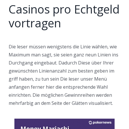
Casinos pro Echtgeld
vortragen
Die leser müssen wenigstens die Linie wählen, wie
Maximum man sagt, sie seien ganz neun Linien ins
Durchgang eingebaut. Dadurch Diese über Ihrer
gewünschten Linienanzahl zum besten geben im
griff haben, zu tun sein Die leser unser Menü
anfangen ferner hier die entsprechende Wahl
einrichten. Die möglichen Gewinnreihen werden
mehrfarbig an dem Seite der Glätten visualisiert.