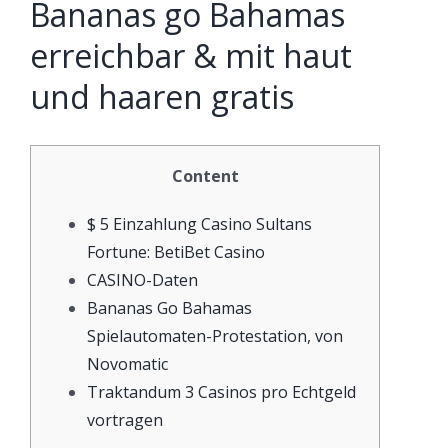
Bananas go Bahamas
erreichbar & mit haut
und haaren gratis
Content
$ 5 Einzahlung Casino Sultans
Fortune: BetiBet Casino
CASINO-Daten
Bananas Go Bahamas
Spielautomaten-Protestation, von
Novomatic
Traktandum 3 Casinos pro Echtgeld
vortragen