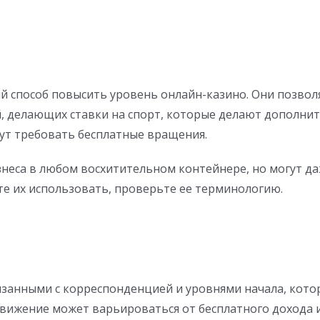
й способ повысить уровень онлайн-казино.
Они позвол
 делающих ставки на спорт, которые делают дополните
ут требовать бесплатные вращения.
знеса в любом восхитительном контейнере, но могут д
те их использовать, проверьте ее терминологию.
занными с корреспонденцией и уровнями начала, котор
движение может варьироваться от бесплатного дохода