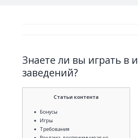
Знаете ли вы играть в
заведений?
Статьи контента
Бонусы
Игры
Требования
Реклама, восприимчивая ко