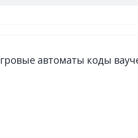
 игровые автоматы коды вау