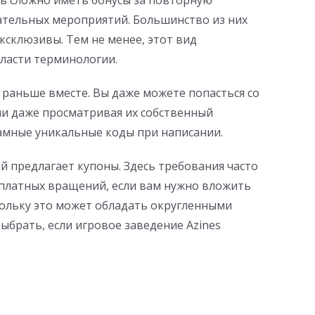
ть сложно иметь бонусы за повторную
вательных мероприятий. Большинство из них
склюзивы. Тем не менее, этот вид
ласти терминологии.
 раньше вместе. Вы даже можете попасться со
и даже просматривая их собственный
амные уникальные коды при написании.
й предлагает купоны. Здесь требования часто
есплатных вращений, если вам нужно вложить
скольку это может обладать округленными
ыбрать, если игровое заведение Azines