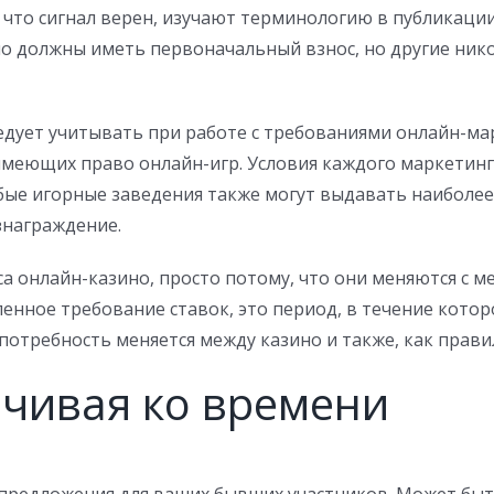
, что сигнал верен, изучают терминологию в публикаци
о должны иметь первоначальный взнос, но другие нико
дует учитывать при работе с требованиями онлайн-мар
имеющих право онлайн-игр. Условия каждого маркетинг
ые игорные заведения также могут выдавать наиболее
знаграждение.
онлайн-казино, просто потому, что они меняются с мес
енное требование ставок, это период, в течение котор
потребность меняется между казино и также, как прави
чивая ко времени