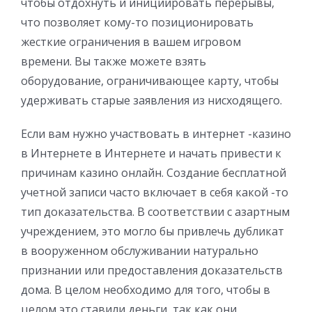
чтобы отдохнуть и инициировать перерывы,
что позволяет кому-то позиционировать
жесткие ограничения в вашем игровом
времени. Вы также можете взять
оборудование, ограничивающее карту, чтобы
удерживать старые заявления из нисходящего.
Если вам нужно участвовать в интернет -казино
в Интернете в Интернете и начать привести к
причинам казино онлайн. Создание бесплатной
учетной записи часто включает в себя какой -то
тип доказательства. В соответствии с азартным
учреждением, это могло бы привлечь дубликат
в вооруженном обслуживании натурально
признании или предоставления доказательств
дома. В целом необходимо для того, чтобы в
целом это ставили деньги, так как они