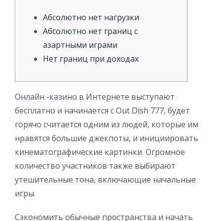
Абсолютно нет нагрузки
Абсолютно нет границ с
азартными играми
Нет границ при доходах
Онлайн -казино в Интернете выступают
бесплатно и начинается с Out Dish 777, будет
горячо считается одним из людей, которые им
нравятся большие джекпоты, и инициировать
кинематографические картинки. Огромное
количество участников также выбирают
утешительные тона, включающие начальные
игры.
Сэкономить обычные пространства и начать