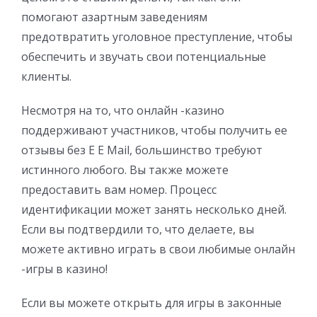
помогают азартным заведениям
предотвратить уголовное преступление, чтобы
обеспечить и звучать свои потенциальные
клиенты.
Несмотря на то, что онлайн -казино
поддерживают участников, чтобы получить ее
отзывы без E E Mail, большинство требуют
истинного любого. Вы также можете
предоставить вам номер. Процесс
идентификации может занять несколько дней.
Если вы подтвердили то, что делаете, вы
можете активно играть в свои любимые онлайн
-игры в казино!
Если вы можете открыть для игры в законные