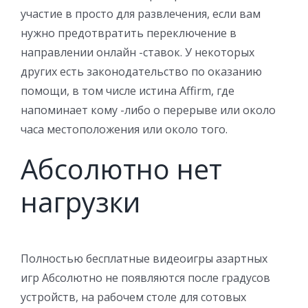
участие в просто для развлечения, если вам
нужно предотвратить переключение в
направлении онлайн -ставок.
У некоторых
других есть законодательство по оказанию
помощи, в том числе истина Affirm, где
напоминает кому -либо о перерыве или около
часа местоположения или около того.
Абсолютно нет
нагрузки
Полностью бесплатные видеоигры азартных
игр Абсолютно не появляются после градусов
устройств, на рабочем столе для сотовых