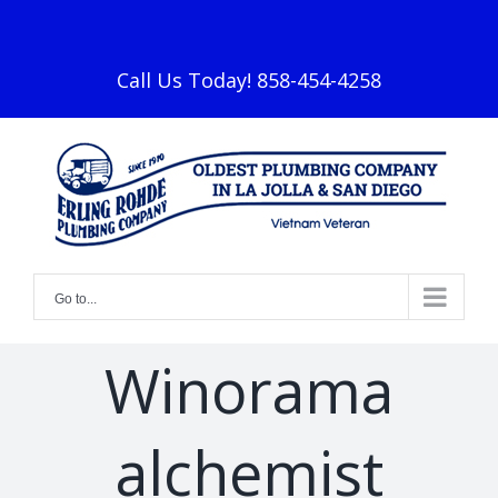
Skip
facebook
to
content
Call Us Today! 858-454-4258
Go to...
Winorama
alchemist