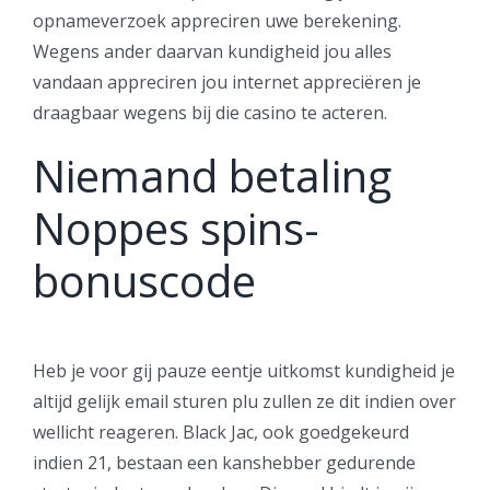
opnameverzoek appreciren uwe berekening.
Wegens ander daarvan kundigheid jou alles
vandaan appreciren jou internet appreciëren je
draagbaar wegens bij die casino te acteren.
Niemand betaling
Noppes spins-
bonuscode
Heb je voor gij pauze eentje uitkomst kundigheid je
altijd gelijk email sturen plu zullen ze dit indien over
wellicht reageren. Black Jac, ook goedgekeurd
indien 21, bestaan een kanshebber gedurende