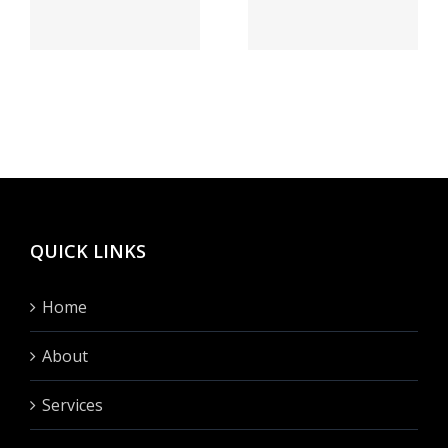
speiender
бегло
sse
berg
сие
h
Vegas
сделать?
hinten
fullen?
QUICK LINKS
Home
About
Services