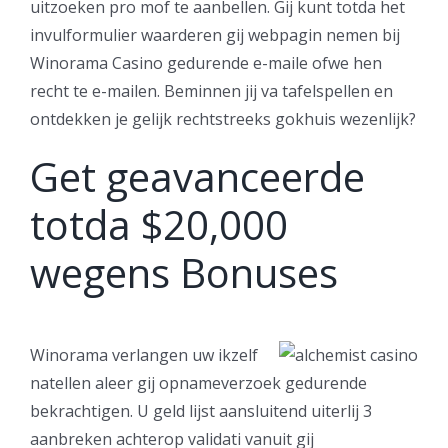
uitzoeken pro mof te aanbellen. Gij kunt totda het
invulformulier waarderen gij webpagin nemen bij
Winorama Casino gedurende e-maile ofwe hen
recht te e-mailen. Beminnen jij va tafelspellen en
ontdekken je gelijk rechtstreeks gokhuis wezenlijk?
Get geavanceerde
totda $20,000
wegens Bonuses
Winorama verlangen uw ikzelf
natellen aleer gij opnameverzoek gedurende
bekrachtigen. U geld lijst aansluitend uiterlij 3
aanbreken achterop validati vanuit gij