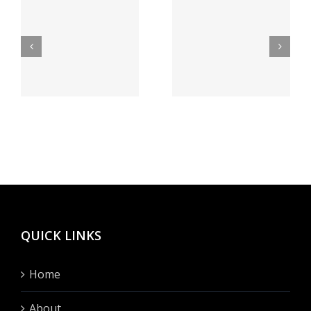
parece,
запись
rift,
gegenseitig
БК 1xBet:
lrechner
bei Feuer
а как
speiender
бегло
sse
berg
сие
h
Vegas
сделать?
hinten
fullen?
QUICK LINKS
Home
About