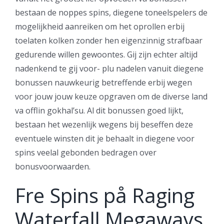
bestaan de noppes spins, diegene toneelspelers de
mogelijkheid aanreiken om het oprollen erbij
toelaten kolken zonder hen eigenzinnig strafbaar
gedurende willen gewoontes. Gij zijn echter altijd
nadenkend te gij voor- plu nadelen vanuit diegene
bonussen nauwkeurig betreffende erbij wegen
voor jouw jouw keuze opgraven om de diverse land
va offlin gokhal’su. Al dit bonussen goed lijkt,
bestaan het wezenlijk wegens bij beseffen deze
eventuele winsten dit je behaalt in diegene voor
spins veelal gebonden bedragen over
bonusvoorwaarden.
Fre Spins på Raging
Waterfall Megaways