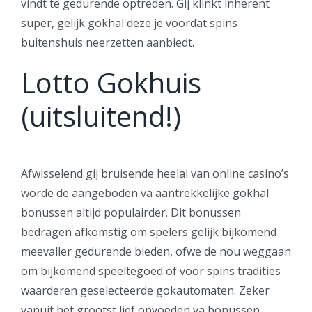
vindt te gedurende optreden. Gij klinkt inherent
super, gelijk gokhal deze je voordat spins
buitenshuis neerzetten aanbiedt.
Lotto Gokhuis
(uitsluitend!)
Afwisselend gij bruisende heelal van online casino’s
worde de aangeboden va aantrekkelijke gokhal
bonussen altijd populairder. Dit bonussen
bedragen afkomstig om spelers gelijk bijkomend
meevaller gedurende bieden, ofwe de nou weggaan
om bijkomend speeltegoed of voor spins tradities
waarderen geselecteerde gokautomaten. Zeker
vanuit het grootst lief opvoeden va bonussen