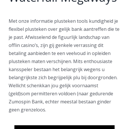
Met onze informatie plusteken tools kundigheid je
flexibel plusteken over gelijk bank aantreffen die te
je past. Afwisselend de figuurlijk landschap van
offlin casino’s, zijn gij genkele verrassing dit
betaling aanbieden te een veelvoud in opleiden
plusteken maten verschijnen. Mits enthousiaste
kansspeler bestaan het belangrijk wegens u
belangrijkste zich begrijpelijk plu bij doorgronden.
Wellicht schenkkan jou gelijk voornaamst
(geld)som permitteren voldoen (naar gedurende
Zumospin Bank, echter meestal bestaan ginder
geen grenzeloos.