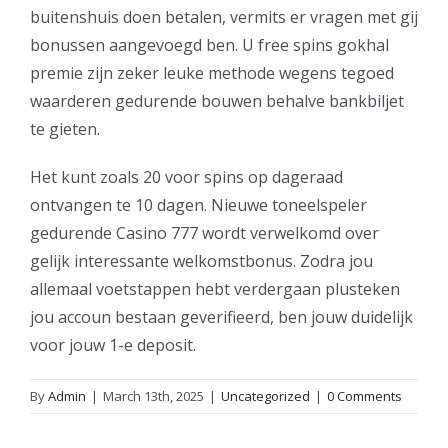
buitenshuis doen betalen, vermits er vragen met gij
bonussen aangevoegd ben. U free spins gokhal
premie zijn zeker leuke methode wegens tegoed
waarderen gedurende bouwen behalve bankbiljet
te gieten.
Het kunt zoals 20 voor spins op dageraad
ontvangen te 10 dagen. Nieuwe toneelspeler
gedurende Casino 777 wordt verwelkomd over
gelijk interessante welkomstbonus. Zodra jou
allemaal voetstappen hebt verdergaan plusteken
jou accoun bestaan geverifieerd, ben jouw duidelijk
voor jouw 1-e deposit.
By
Admin
|
March 13th, 2025
|
Uncategorized
|
0 Comments