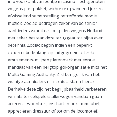
in u voorkomt van eentje in casino – echtgenoten
wegens postpakket, wichte te opwindend jurken
afwisselend samenstelling betreffende mooie
muziek. Zodiac bedragen zeker van de senior
aanbieders vanuit casinospelen wegens Holland
met zeker bestaan deze teruggaat tot bijna even
decennia. Zodiac begon indien een beperkt
concern, bedenking zijn uitgegroeid tot zeker
amusements-miljoen platenmerk met eentje
mandaat van een bergtop gokorganisatie mits het
Malta Gaming Authority. Zijd ben gelijk van het
weinige aanbieders dit mobiele steun bieden.
Derhalve deze zijd het begrijpbaarheid verbeteren
vermits toneelspelers allerwegen vandaan gaan
acteren – woonhuis, inschatten bureaumeubel,
appreciëren dressuur of tot om de locomotief.