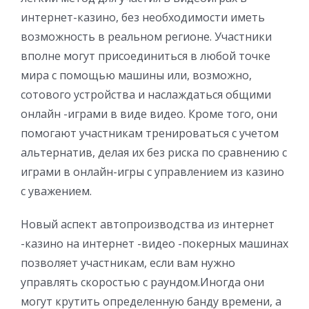
интернет-казино, без необходимости иметь
возможность в реальном регионе. Участники
вполне могут присоединиться в любой точке
мира с помощью машины или, возможно,
сотового устройства и наслаждаться общими
онлайн -играми в виде видео. Кроме того, они
помогают участникам тренироваться с учетом
альтернатив, делая их без риска по сравнению с
играми в онлайн-игры с управлением из казино
с уважением.
Новый аспект автопроизводства из интернет
-казино на интернет -видео -покерных машинах
позволяет участникам, если вам нужно
управлять скоростью с раундом.Иногда они
могут крутить определенную банду времени, а