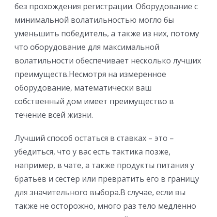
без прохождения регистрации. Оборудование с
минимальной волатильностью могло бы
уменьшить победитель, а также из них, потому
что оборудование для максимальной
волатильности обеспечивает несколько лучших
преимуществ.Несмотря на измеренное
оборудование, математически ваш
собственный дом имеет преимущество в
течение всей жизни.
Лучший способ остаться в ставках – это –
убедиться, что у вас есть тактика позже,
например, в чате, а также продукты питания у
братьев и сестер или превратить его в границу
для значительного выбора.В случае, если вы
также не осторожно, много раз тело медленно