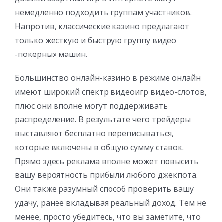
немедленно подходить группам участников.
Напротив, классические казино предлагают
только жесткую и быструю группу видео
-покерных машин.
Большинство онлайн-казино в режиме онлайн
имеют широкий спектр видеоигр видео-слотов,
плюс они вполне могут поддерживать
распределение. В результате чего трейдеры
выставляют бесплатно переписываться,
которые включены в общую сумму ставок.
Прямо здесь реклама вполне может повысить
вашу вероятность прибыли любого джекпота.
Они также разумный способ проверить вашу
удачу, ранее вкладывая реальный доход. Тем не
менее, просто убедитесь, что вы заметите, что