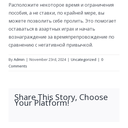
Расположите некоторое время и ограничения
пособия, а не ставки, по крайней мере, вы
можете позволить себе пролить. Это помогает
оставаться в азартных играх и начать
вознаграждение за времяпрепровождение по
сравнению с негативной привычкой.
By
Admin
|
November 23rd, 2024
|
Uncategorized
|
0
Comments
Share This Story, Choose
Your Platform!
facebook
twitter
linkedin
reddit
whatsapp
tumblr
pinterest
vk
Email