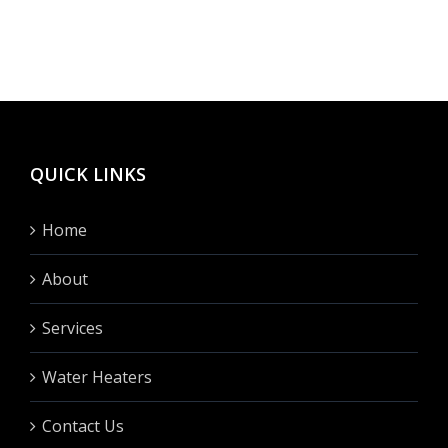
h
Vegas
сделать?
hinten
fullen?
QUICK LINKS
Home
About
Services
Water Heaters
Contact Us