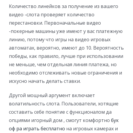
Количество линейков за получение из вашего
видео -слота проверяет количество
перестановки. Первоначальные видео
-покерные машины уже имеют у вас платежную
линию, потому что игры на видео игровых
автоматах, вероятно, имеют до 10. Вероятность
победы, как правило, лучше при использовании
не меньше, чем отдельная линия платежа, но
необходимо отслеживать новые ограничения и
искусно начать делать ставки.
Другой мощный аргумент включает
волатильность слота. Пользователи, хотящие
составить себе понятие с функционалом да
опциями игорный дом , смогут комфортно
бук
оф ра играть бесплатно
на игровых камерах и