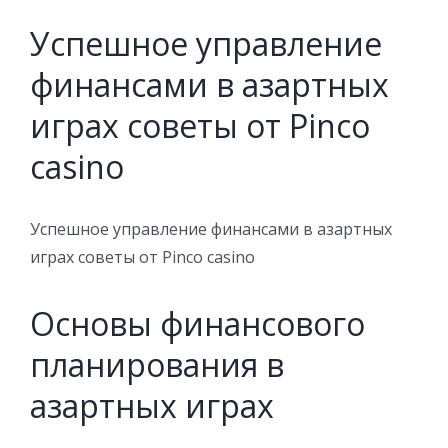
Успешное управление
финансами в азартных
играх советы от Pinco
casino
Успешное управление финансами в азартных
играх советы от Pinco casino
Основы финансового
планирования в
азартных играх