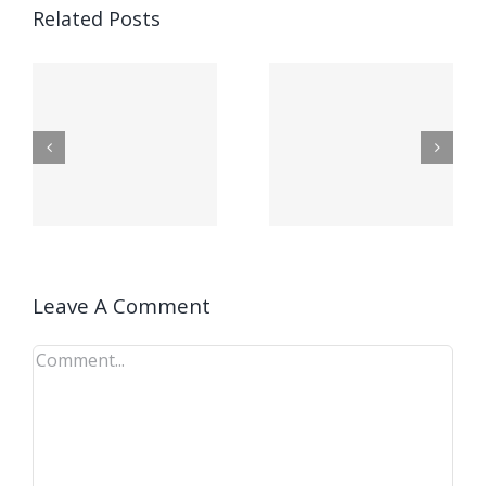
Consigue
grande
Related Posts
s
triunfos
con este
r
de casino
truco de
con las
casino
ruletas
fortunazo
giratorias
para un
jához
de
desafío
ni?
Sapphirebet
de juego
Leave A Comment
ganador
Comment