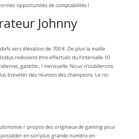
normes opportunités de comptabilités !
orateur Johnny
ix% vers élévation de 700 €. De plus la maille
sidus redoivent être effectués du l’intervalle 10
dienne, gazette , ! mensuelle. Nous n’oublierons
 plus breveter des réunion des champions. Le roi
 autonomie í propos des originaux de gaming pour
is d’posséder en son’plus grande numéro en