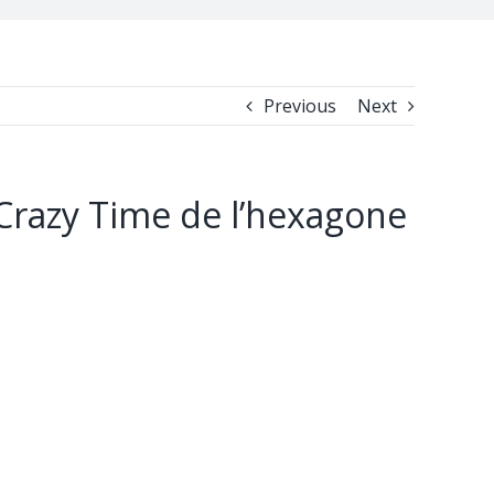
Previous
Next
Crazy Time de l’hexagone