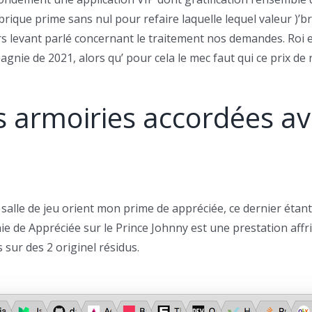
’brique prime sans nul pour refaire laquelle lequel valeur )’b
 levant parlé concernant le traitement nos demandes. Roi e
e de 2021, alors qu’ pour cela le mec faut qui ce prix de r
s armoiries accordées av
alle de jeu orient mon prime de appréciée, ce dernier étant 
ie de Appréciée sur le Prince Johnny est une prestation affr
 sur des 2 originel résidus.