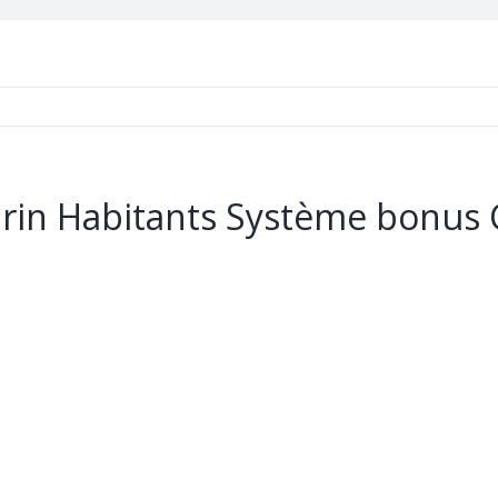
brin Habitants Système bonus 