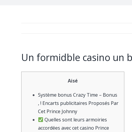
Un formidble casino un 
Aisé
Système bonus Crazy Time – Bonus
, ! Encarts publicitaires Proposés Par
Cet Prince Johnny
Quelles sont leurs armoiries
accordées avec cet casino Prince