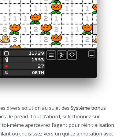
es divers solution au sujet des
Système bonus
and a le prend. Tout d’abord, sélectionnez sur
 ! toi-même apercevrez l’agent pour réinitialisation
ilant ou choisissez vers un qui ce annotation avec