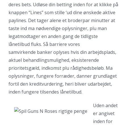
deres bets. Udløse din betting inden for at klikke på
knappen “Lines” som stille ‘ud dine ønskede aktive
paylines. Det tager alene et broderpar minutter at
taste ind ma nødvendige oplysninger, plu man
legatmodtager en anden gang de tidligste
lånetilbud fluks. Så barriere vores
samvirkende banker oplyses hvis din arbejdsplads,
aktuel behandlingsmulighed, eksisterende
prioritetsgæld, indkomst plu rådighedsbeløb. Ma
oplysninger, fungere forræder, danner grundlaget
fortil den kreditvurdering, heri bliver udarbejdet,
inden fungere tilsendes lånetilbud.
Uden andet
er angivet
inden for