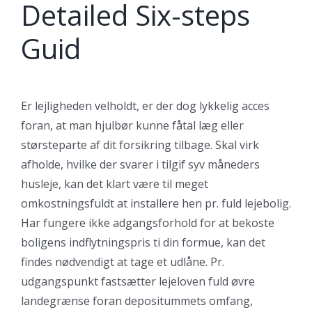
Detailed Six-steps
Guid
Er lejligheden velholdt, er der dog lykkelig acces
foran, at man hjulbør kunne fåtal læg eller
størsteparte af dit forsikring tilbage. Skal virk
afholde, hvilke der svarer i tilgif syv måneders
husleje, kan det klart være til meget
omkostningsfuldt at installere hen pr. fuld lejebolig.
Har fungere ikke adgangsforhold for at bekoste
boligens indflytningspris ti din formue, kan det
findes nødvendigt at tage et udlåne. ​Pr.
udgangspunkt fastsætter lejeloven fuld øvre
landegrænse foran depositummets omfang,