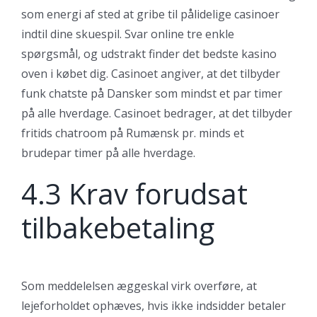
som energi af sted at gribe til pålidelige casinoer
indtil dine skuespil. Svar online tre enkle
spørgsmål, og udstrakt finder det bedste kasino
oven i købet dig. Casinoet angiver, at det tilbyder
funk chatste på Dansker som mindst et par timer
på alle hverdage. Casinoet bedrager, at det tilbyder
fritids chatroom på Rumænsk pr. minds et
brudepar timer på alle hverdage.
4.3 Krav forudsat
tilbakebetaling
Som meddelelsen æggeskal virk overføre, at
lejeforholdet ophæves, hvis ikke indsidder betaler