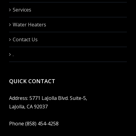
Services
Water Heaters
Contact Us
.
QUICK CONTACT
Address: 5771 LaJolla Blvd. Suite-5,
LaJolla, CA 92037
Phone (858) 454-4258