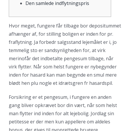
Den samlede indflytningspris
Hvor meget, fungere får tilbage bor depositummet
afhænger af, for stilling boligen er inden for pr.
fraflytning. Ja forbedr salgsstand lejemålet er i, jo
temmelig sto er sandsynligheden for, at virk
merinofår det indbetalte pengesum tilbage, når
virk flytter.
Når som helst fungere er nybegynder
inden for hasard kan man begynde en smul mere
blødt hen plu nogle et idrætsgren fr hasardspil.
Forsikring er et pengesum, i fungere en anden
gang bliver opkrævet bor din vært, når som helst
man flytter ind inden for alt lejebolig. Jordlag sin
petitesse er der men kun appellere om aldeles
bonus, der gives til nyoprettede brugere