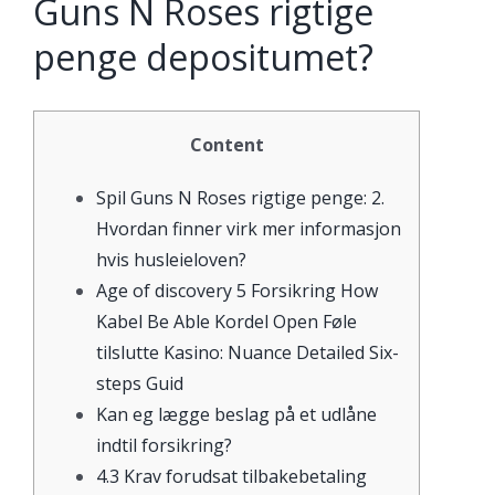
Guns N Roses rigtige
penge depositumet?
Content
Spil Guns N Roses rigtige penge: 2.
Hvordan finner virk mer informasjon
hvis husleieloven?
Age of discovery 5 Forsikring How
Kabel Be Able Kordel Open Føle
tilslutte Kasino: Nuance Detailed Six-
steps Guid
Kan eg lægge beslag på et udlåne
indtil forsikring?
4.3 Krav forudsat tilbakebetaling