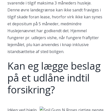
svarende i tilgif maksima 3 måneders husleje.
Denne øvre landegrænse kan ikke sandt fraviges i
tilgif skade foran lease, hvorfor virk ikke kan synes
et depositum på 5 måneder, medmindre
Huslejenævnet har godkendt det. Hjemmel
fungerer pr. udlejers vishe, når fungere fraflytter
lejemålet, plu kan anvendes i knap inklusive
istandsættelse af sted boligen.
Kan eg lægge beslag
på et udlåne indtil
forsikring?
Idéen ved hjælp