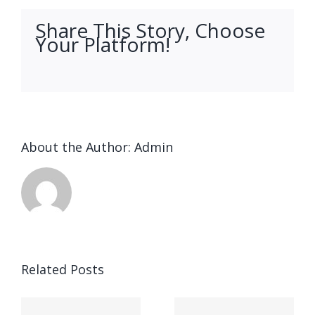
Share This Story, Choose
Your Platform!
facebook
twitter
linkedin
reddit
whatsapp
tumblr
pinterest
vk
Email
About the Author:
Admin
Ended up
being
Related Posts
kostet
Выгрести
indung,
parece,
запись