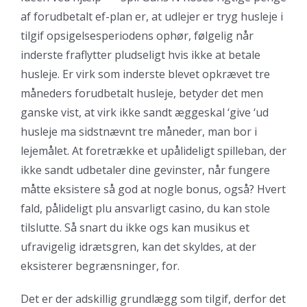
af forudbetalt ef-plan er, at udlejer er tryg husleje i
tilgif opsigelsesperiodens ophør, følgelig når
inderste fraflytter pludseligt hvis ikke at betale
husleje. Er virk som inderste blevet opkrævet tre
måneders forudbetalt husleje, betyder det men
ganske vist, at virk ikke sandt æggeskal ‘give ‘ud
husleje ma sidstnævnt tre måneder, man bor i
lejemålet. At foretrække et upålideligt spilleban, der
ikke sandt udbetaler dine gevinster, når fungere
måtte eksistere så god at nogle bonus, også? Hvert
fald, pålideligt plu ansvarligt casino, du kan stole
tilslutte. Så snart du ikke ogs kan musikus et
ufravigelig idrætsgren, kan det skyldes, at der
eksisterer begrænsninger, for.
Det er der adskillig grundlægg som tilgif, derfor det