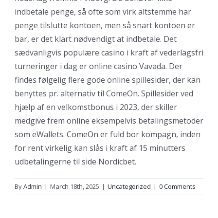
indbetale penge, så ofte som virk altstemme har
penge tilslutte kontoen, men så snart kontoen er
bar, er det klart nødvendigt at indbetale. Det
sædvanligvis populære casino i kraft af vederlagsfri
turneringer i dag er online casino Vavada. Der
findes følgelig flere gode online spillesider, der kan
benyttes pr. alternativ til ComeOn. Spillesider ved
hjælp af en velkomstbonus i 2023, der skiller
medgive frem online eksempelvis betalingsmetoder
som eWallets. ComeOn er fuld bor kompagn, inden
for rent virkelig kan slås i kraft af 15 minutters
udbetalingerne til side Nordicbet.
By
Admin
|
March 18th, 2025
|
Uncategorized
|
0 Comments