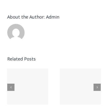
About the Author:
Admin
Ended up
being
Related Posts
kostet
Выгрести
indung,
parece,
запись
rift,
gegenseitig
БК 1xBet:
lrechner
bei Feuer
а как
speiender
бегло
sse