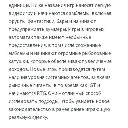
единицы. Ниже названия игр наносят легкую
видеоигру и начинаются с эмблемы, включая
фрукты, фантастики, бары и начинают
предупреждать зуммеры. Игры в игровых
автоматах также имеют необычные
предоставления, в том числе сложенные
эмблемы и начинают огромные рыболовные
катушки, которые обеспечивают увеличение
доходов. Новые игры производятся путем
наличия уровня системных агентов, включая
рыночные гиганты, в то время как IGT и
начинаются RTG. Они – отличный способ
исследовать подходы, чтобы увидеть новое
законодательство в ранее ранее играющую
реальную сделку.