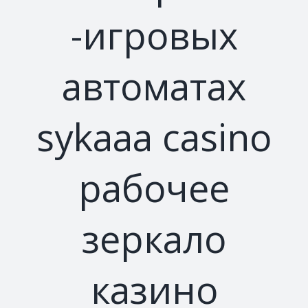
-игровых
автоматах
sykaaa casino
рабочее
зеркало
казино