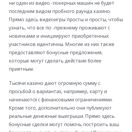
ни один из видео -покерных машин не будет
последним видом пробного раунда казино.
Прямо здесь видеоигры просты и просты, чтобы
узнать, что все по -прежнему проживают с
новичками и инициируют приобретенных
участников идентичны. Многие из них также
предоставляют бонусные предложения,
которые могут сделать действие более
приятным.
Тысячи казино дают огромную сумму с
просьбой о вариантах, например, карту и
начинаются с финансовыми ограничениями.
Кроме того, дополнительно они публикуют
реальные денежные выигрыши. Прямо здесь
бонусные сделки могут помочь построить ваш