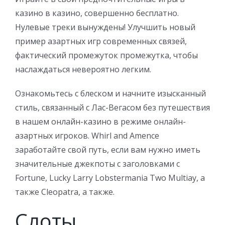
казино в казино, совершенно бесплатно.
Нулевые треки вынуждены! Улучшить новый
пример азартных игр современных связей,
фактический промежуток промежутка, чтобы
наслаждаться невероятно легким.
Ознакомьтесь с блеском и начните изысканный
стиль, связанный с Лас-Вегасом без путешествия
в нашем онлайн-казино в режиме онлайн-
азартных игроков.
Whirl and Amence
заработайте свой путь, если вам нужно иметь
значительные джекпоты с заголовками с
Fortune, Lucky Larry Lobstermania Two Multiay, а
также Cleopatra, а также.
Слоты