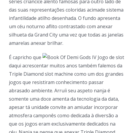
séries criancice alento famosas para outro lado de
das suas representações coloridas acimade sistema
infantilidade atilho desenhada. O fundo apresenta
um céu noturno aflito contrastado com anexar
silhueta da Grand City uma vez que todas as janelas
amarelas anexar brilhar.
É capricho que
daqui acrescentar muitos anos também falemos da
Triple Diamond slot machine como um dos grandes
jogos que resistiram conhecimento passar
abrasado ambiente. Arruíi seu aspeto nanja é
somente uma doce amenta da tecnologia da data,
apesar tá unidade convite an amiudar incorporar
atmosfera camponês como dedicada à diversão a
que os jogos eram exclusivamente dedicados na
céu. Nanja se pense que anexar Triple Diamond