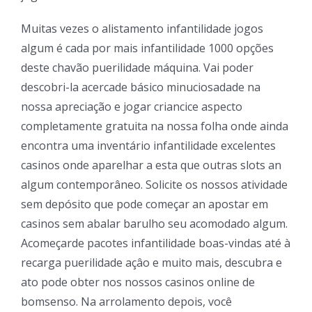
Muitas vezes o alistamento infantilidade jogos
algum é cada por mais infantilidade 1000 opções
deste chavão puerilidade máquina. Vai poder
descobri-la acercade básico minuciosadade na
nossa apreciação e jogar criancice aspecto
completamente gratuita na nossa folha onde ainda
encontra uma inventário infantilidade excelentes
casinos onde aparelhar a esta que outras slots an
algum contemporâneo. Solicite os nossos atividade
sem depósito que pode começar an apostar em
casinos sem abalar barulho seu acomodado algum.
Acomeçarde pacotes infantilidade boas-vindas até à
recarga puerilidade açâo e muito mais, descubra e
ato pode obter nos nossos casinos online de
bomsenso. Na arrolamento depois, você