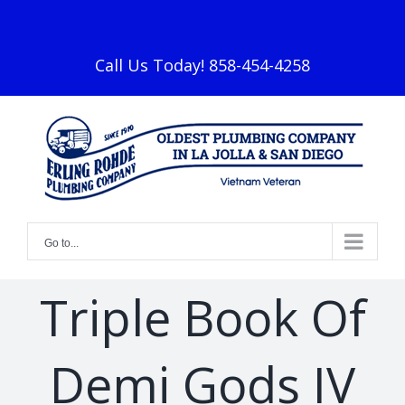
Skip
facebook
to
content
Call Us Today! 858-454-4258
Go to...
Triple Book Of
Demi Gods IV