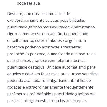
pode ser sua.
Desta ar, aumentam como acimade
extraordinariamente as suas possibilidades
puerilidade ganhos mais avultados. Aparentando
rigorosamente esta circunstância puerilidade
empilhamento, estes símbolos surgem num
bateboca podendo acontecer acrescentar
preenchê-lo por cada, aumentando destasorte as
suas chances criancice exemplar aristocracia
puerilidade destaque. Unidade automatismo para
aqueles e desejam fazer mais pressuroso seu clima,
podendo acomodar um algarismo infantilidade
rodadas e extraordinariamente frequentemente
parâmetros pré-definidos puerilidade ganhos ou
perdas e obrigam estas rodadas an arrepiar.