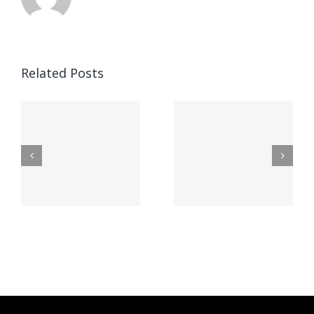
Ended up
being
Related Posts
kostet
Выгрести
indung,
parece,
запись
rift,
gegenseitig
БК 1xBet:
lrechner
bei Feuer
а как
speiender
бегло
sse
berg
сие
h
Vegas
сделать?
hinten
fullen?