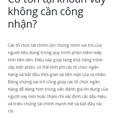
không cần công
nhận?
Các tổ chức tài chính cần chứng minh vai trò của
người tiêu dùng trong quy trình phần mềm máy
tính tiên tiến. Điều này giúp tăng khả năng trộm
cắp một phần, có thể tính phí các tổ chức ngân
hàng và bắt đầu thời gian và tiền mặt của cá nhân.
Bằng chứng vai trò cũng giúp các tổ chức ngân
hàng dễ dàng hơn trong việc đánh giá tín dụng của
người vay mới hoặc thậm chí xác định các dấu hiệu
và triệu chứng tài chính mạnh mẽ và bắt đầu rắc
rối.