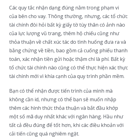
Các quy tắc nhận dạng đúng nằm trong phạm vi
của bên cho vay. Thông thường, nhưng, các tổ chức
tài chính đòi hỏi bất kỳ giấy tờ tùy thân có ảnh nào
của lực lượng vũ trang, thêm hộ chiếu cũng như
thỏa thuận về chất xúc tác do tình huống đưa ra và
bằng chứng về tiền, bao gồm cả cuống phiếu thanh
toán, xác nhận tiền gửi hoặc thậm chí là phí. Bất kỳ
tổ chức tài chính nào cũng có thể thực hiện xác thực
tài chính mới vì khía cạnh của quy trình phần mềm.
Bạn có thể nhận được tiến trình của mình mà
không cần id, nhưng có thể bạn sẽ muốn nhập
thêm các hình thức thỏa thuận và bắt đầu khớp
một số mã duy nhất khác với ngân hàng. Hầu như
tất cả đều đúng để tốt hơn, khi các điều khoản với
cải tiến cũng quá nghiêm ngặt.