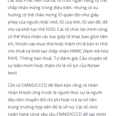
Các loại Phát hiện mà các tổ chức ngân hàng cụ thể
chấp nhận mảng trong điều kiện, nhưng có xu
hướng có thẻ chào mừng ID quân đội như giấy
phép của người nhắc nhở, ID của lính, ID vấn đề, đã
cho và khởi tạo thẻ FOID. Các tổ chức tài chính cũng
có thể thừa nhận các loại giấy tờ khác bao gồm tiện
ích, khoản vay mua nhà hoặc thậm chí là bản in nhỏ
cho thuê và khởi tạo chấp nhận HMRC (Xem mã hóa
PAYE, Thông báo thuế, Tự đánh giá, Câu chuyện về
sự biện minh hoặc thậm chí là nỗ lực của Nickel
ben).
Cần có CMND/CCCD để đảm bảo rằng cá nhân
nhận khoản ứng trước là người thực sự là người
đầu tiên chuyển đổi chi phí hoặc trả lại số tiền
trong trường hợp tiến độ bị vỡ nợ. Các tổ chức
ngân hàng cũng yêu cầu CMND/CCCD để xác minh