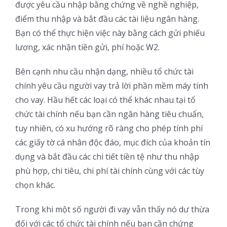
được yêu cầu nhập bằng chứng về nghề nghiệp,
điểm thu nhập và bắt đầu các tài liệu ngân hàng.
Bạn có thể thực hiện việc này bằng cách gửi phiếu
lương, xác nhận tiền gửi, phí hoặc W2.
Bên cạnh nhu cầu nhận dạng, nhiều tổ chức tài
chính yêu cầu người vay trả lời phần mềm máy tính
cho vay. Hầu hết các loại có thể khác nhau tại tổ
chức tài chính nếu bạn cần ngân hàng tiêu chuẩn,
tuy nhiên, có xu hướng rõ ràng cho phép tính phí
các giấy tờ cá nhân độc đáo, mục đích của khoản tín
dụng và bắt đầu các chi tiết tiền tệ như thu nhập
phù hợp, chi tiêu, chi phí tài chính cùng với các tùy
chọn khác.
Trong khi một số người đi vay vẫn thấy nó dư thừa
đối với các tổ chức tài chính nếu bạn cần chứng