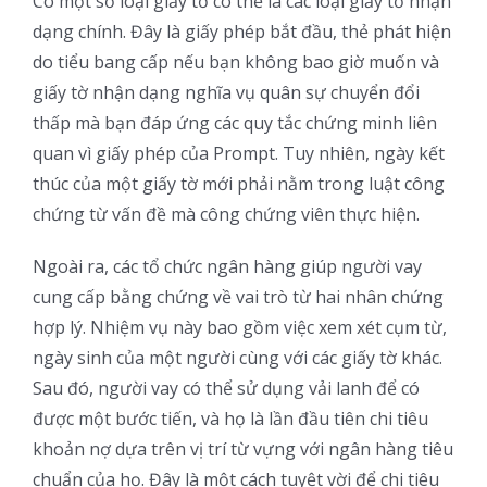
Có một số loại giấy tờ có thể là các loại giấy tờ nhận
dạng chính. Đây là giấy phép bắt đầu, thẻ phát hiện
do tiểu bang cấp nếu bạn không bao giờ muốn và
giấy tờ nhận dạng nghĩa vụ quân sự chuyển đổi
thấp mà bạn đáp ứng các quy tắc chứng minh liên
quan vì giấy phép của Prompt. Tuy nhiên, ngày kết
thúc của một giấy tờ mới phải nằm trong luật công
chứng từ vấn đề mà công chứng viên thực hiện.
Ngoài ra, các tổ chức ngân hàng giúp người vay
cung cấp bằng chứng về vai trò từ hai nhân chứng
hợp lý. Nhiệm vụ này bao gồm việc xem xét cụm từ,
ngày sinh của một người cùng với các giấy tờ khác.
Sau đó, người vay có thể sử dụng vải lanh để có
được một bước tiến, và họ là lần đầu tiên chi tiêu
khoản nợ dựa trên vị trí từ vựng với ngân hàng tiêu
chuẩn của họ. Đây là một cách tuyệt vời để chi tiêu