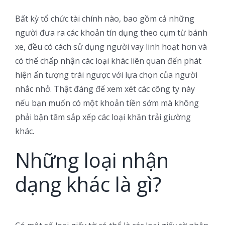
Bất kỳ tổ chức tài chính nào, bao gồm cả những
người đưa ra các khoản tín dụng theo cụm từ bánh
xe, đều có cách sử dụng người vay linh hoạt hơn và
có thể chấp nhận các loại khác liên quan đến phát
hiện ấn tượng trái ngược với lựa chọn của người
nhắc nhở. Thật đáng để xem xét các công ty này
nếu bạn muốn có một khoản tiền sớm mà không
phải bận tâm sắp xếp các loại khăn trải giường
khác.
Những loại nhận
dạng khác là gì?