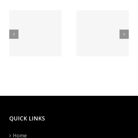
kostet
Выгрести
indung,
parece,
запись
rift,
gegenseitig
БК 1xBet:
lrechner
bei Feuer
а как
speiender
бегло
sse
berg
сие
h
Vegas
сделать?
hinten
fullen?
QUICK LINKS
Home