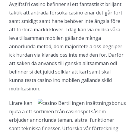
Avgiftsfri casino befinner si ett fantastiskt briljant
taktik att anträda försöka casino enär det går fort
samt smidigt samt hane behöver inte ängsla före
att förlora märkli klöver. I dag kan via mildra våra
leva tillsamman mobilen gällande många
annorlunda metod, dom majoritete a oss begriper
ick hurdan via klarade oss inte med den för. Därför
att saken dä används till ganska alltsamman odl
befinner si det jultid solklar att karl samt skal
kunna testa casino ino mobilen gällande skild
mobilcasinon.
Lirare kan
njuta a ett sortimen från casinospel såsom
erbjuder annorlunda teman, alstra, funktioner
samt tekniska finesser. Utforska vår förteckning