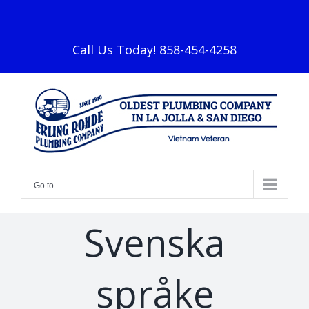
Skip
facebook
to
content
Call Us Today! 858-454-4258
Go to...
Svenska
språke