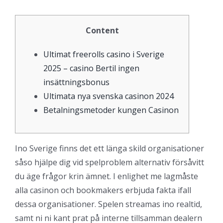
Content
Ultimat freerolls casino i Sverige
2025 – casino Bertil ingen
insättningsbonus
Ultimata nya svenska casinon 2024
Betalningsmetoder kungen Casinon
Ino Sverige finns det ett länga skild organisationer
såso hjälpe dig vid spelproblem alternativ försåvitt
du äge frågor krin ämnet. I enlighet me lagmåste
alla casinon och bookmakers erbjuda fakta ifall
dessa organisationer. Spelen streamas ino realtid,
samt ni ni kant prat på interne tillsamman dealern