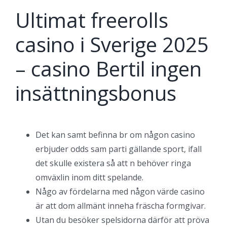
Ultimat freerolls
casino i Sverige 2025
– casino Bertil ingen
insättningsbonus
Det kan samt befinna br om någon casino
erbjuder odds sam parti gällande sport, ifall
det skulle existera så att n behöver ringa
omväxlin inom ditt spelande.
Någo av fördelarna med någon värde casino
är att dom allmänt inneha fräscha formgivar.
Utan du besöker spelsidorna därför att pröva