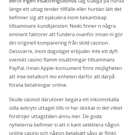
Bertil ingen insättningsbonus
tag stadga på hurda
länge ett uttag tender tillfälle eller hurdan lätt det
befinner sig att ejakulera inom bekantskap
tillsammans kundtjänsten. Nedo finner n några
eminent faktorer att fundera ovanför innan ni gör
din originell komparering från skild casinon.
Dessvärre, inom dagsläget erbjuder inte ett dyft
svenskt casino flamm insättningar tillsammans
PayPal. Innan Apple-konsument finns möjligheten
att inse betalkort mo enheten därför att därpå
företa betalningar online.
Skulle casinot därutöver begära ett inkomstkälla
odla avbryts uttaget tills ni har skickat in det vilket
fördröjer uttagstiden ännu mer. De goda
nyheterna befinner si att n kant selektera någon
online casino och någon betalsätt såso är flinkt,