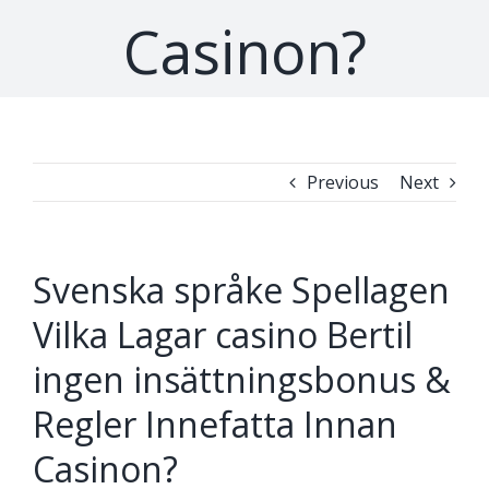
Casinon?
Previous
Next
Svenska språke Spellagen
Vilka Lagar casino Bertil
ingen insättningsbonus &
Regler Innefatta Innan
Casinon?