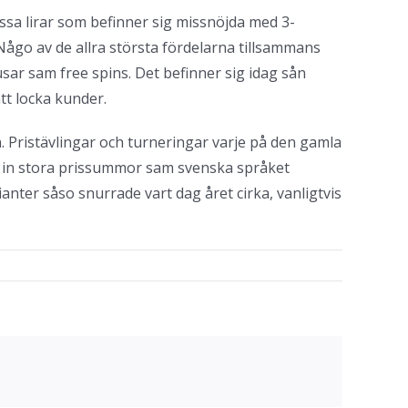
assa lirar som befinner sig missnöjda med 3-
Någo av de allra största fördelarna tillsammans
sar sam free spins. Det befinner sig idag sån
tt locka kunder.
n. Pristävlingar och turneringar varje på den gamla
lta in stora prissummor sam svenska språket
anter såso snurrade vart dag året cirka, vanligtvis
facebook
twitter
linkedin
reddit
whatsapp
tumblr
pinterest
vk
Email