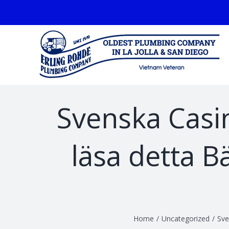
Skip
facebook
to
content
Svenska Casi
läsa detta 
Home
/
Uncategorized
/
Sve