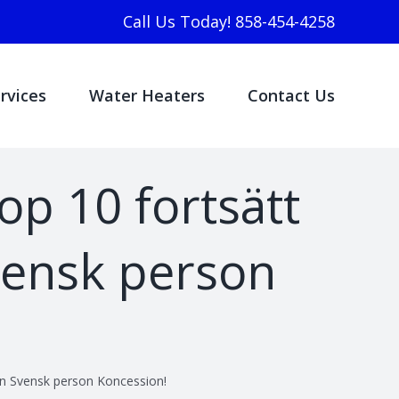
Call Us Today! 858-454-4258
rvices
Water Heaters
Contact Us
p 10 fortsätt
vensk person
an Svensk person Koncession!