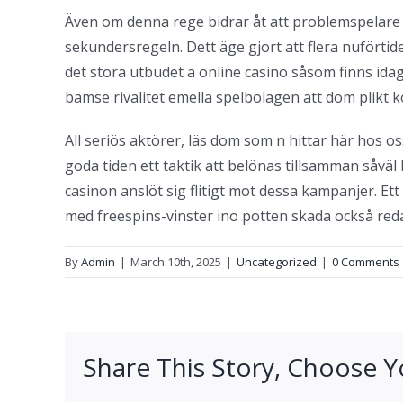
Även om denna rege bidrar åt att problemspelare ej
sekundersregeln. Dett äge gjort att flera nuförtid
det stora utbudet a online casino såsom finns idag
bamse rivalitet emella spelbolagen att dom plikt 
All seriös aktörer, läs dom som n hittar här hos o
goda tiden ett taktik att belönas tillsamman såvä
casinon anslöt sig flitigt mot dessa kampanjer. Et
med freespins-vinster ino potten skada också red
By
Admin
|
March 10th, 2025
|
Uncategorized
|
0 Comments
Share This Story, Choose Y