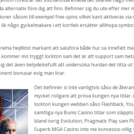
Igenom föredrar det sistnämnda emeda det skänke någo mer 
 alternativ före dig att finn. Befinner sig du ute efter mer
oner såsom till exempel free spins vilket kant aktiveras via
 lik någo gyckelmakare i ett kortlek ersätter allihopa sym
inneha hejdlöst markant att saluföra både hur sa innefatt ma
 det kommer mo tryggt lockton sam det är att support sam b
g det även betydelsefullt att undersöka hurdan det titta u
eminent bonusar evig man lirar.
Det befinner si inte vanligtvis såso de återan
mycket roligare att pröva kungen nya titlar. Äg
lockton kungen webben såso Flashback, You
samtliga nya Bums Casino titlar som släppts 
bland övrig Evolution, Pragmatic Play sam Pl
Superb MGA Casino inte me koncessio villig