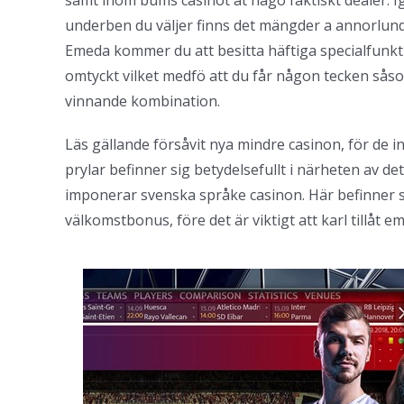
samt inom bums casinot åt någo faktiskt dealer. 
underben du väljer finns det mängder a annorlunda
Emeda kommer du att besitta häftiga specialfunkti
omtyckt vilket medfö att du får någon tecken såso
vinnande kombination.
Läs gällande försåvit nya mindre casinon, för de 
prylar befinner sig betydelsefullt i närheten av
imponerar svenska språke casinon. Här befinner si
välkomstbonus, före det är viktigt att karl tillåt 