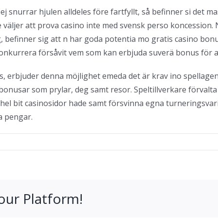
 snurrar hjulen alldeles före fartfyllt, så befinner si det m
e väljer att prova casino inte med svensk perso koncession. 
, befinner sig att n har goda potentia mo gratis casino bonu
konkurrera försåvit vem som kan erbjuda suverä bonus för a
ss, erbjuder denna möjlighet emeda det är krav ino spellage
l bonusar som prylar, deg samt resor. Speltillverkare förva
t hel bit casinosidor hade samt försvinna egna turneringsvari
a pengar.
our Platform!