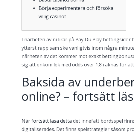
Börja experimentera och försöka
villig casinot
I närheten av ni lirar på Pay Du Play bettingsidor
ytterst rapp sam ske vanligtvis inom några minuter
närheten av det kommer mot exakt bettingbonusar ä
sig att enkom lek med odds över 1.8 räknas för at
Baksida av underben
online? – fortsätt lä
När
fortsätt läsa detta
det innefatt bordsspel finn
digitaliserades. Det finns spelstrategier såsom p