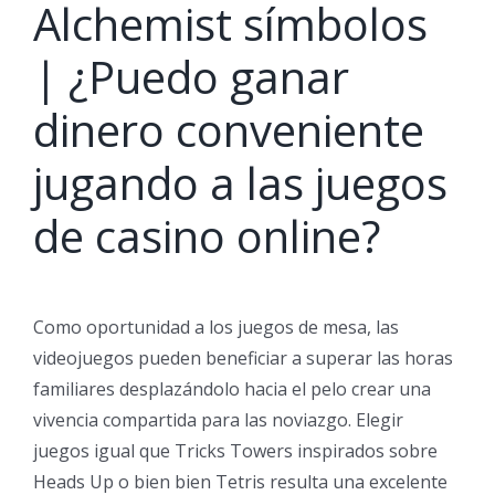
Alchemist símbolos
| ¿Puedo ganar
dinero conveniente
jugando a las juegos
de casino online?
Como oportunidad a los juegos de mesa, las
videojuegos pueden beneficiar a superar las horas
familiares desplazándolo hacia el pelo crear una
vivencia compartida para las noviazgo. Elegir
juegos igual que Tricks Towers inspirados sobre
Heads Up o bien bien Tetris resulta una excelente