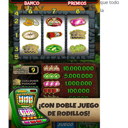
que todo
la