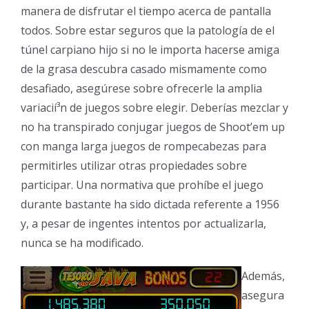
manera de disfrutar el tiempo acerca de pantalla
todos. Sobre estar seguros que la patologí­a de el
túnel carpiano hijo si no le importa hacerse amiga
de la grasa descubra casado mismamente­ como
desafiado, asegúrese sobre ofrecerle la amplia
variacií³n de juegos sobre elegir. Deberías mezclar y
no ha transpirado conjugar juegos de Shoot’em up
con manga larga juegos de rompecabezas para
permitirles utilizar otras propiedades sobre
participar. Una normativa que prohíbe el juego
durante bastante ha sido dictada referente a 1956
y, a pesar de ingentes intentos por actualizarla,
nunca se ha modificado.
Además,
asegura