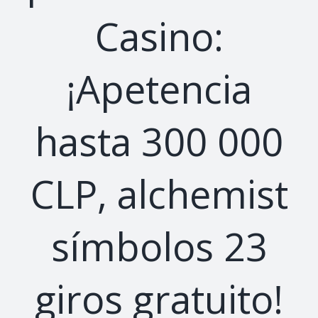
Casino:
¡Apetencia
hasta 300 000
CLP, alchemist
símbolos 23
giros gratuito!