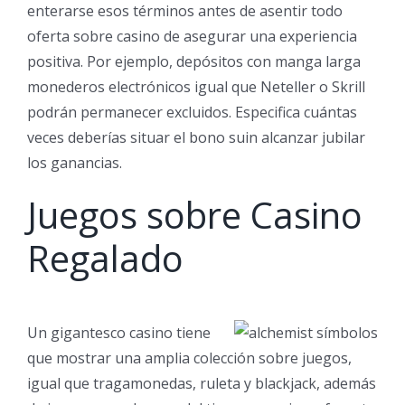
enterarse esos términos antes de asentir todo
oferta sobre casino de asegurar una experiencia
positiva. Por ejemplo, depósitos con manga larga
monederos electrónicos igual que Neteller o Skrill
podrán permanecer excluidos. Especifica cuántas
veces deberías situar el bono suin alcanzar jubilar
los ganancias.
Juegos sobre Casino
Regalado
Un gigantesco casino tiene
que mostrar una amplia colección sobre juegos,
igual que tragamonedas, ruleta y blackjack, además