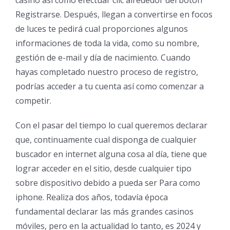
Registrarse. Después, llegan a convertirse en focos
de luces te pedirá cual proporciones algunos
informaciones de toda la vida, como su nombre,
gestión de e-mail y día de nacimiento.
Cuando
hayas completado nuestro proceso de registro,
podrías acceder a tu cuenta así­ como comenzar a
competir.
Con el pasar del tiempo lo cual queremos declarar
que, continuamente cual disponga de cualquier
buscador en internet alguna cosa al día, tiene que
lograr acceder en el sitio, desde cualquier tipo
sobre dispositivo debido a pueda ser Para como
iphone. Realiza dos años, todavía época
fundamental declarar las más grandes casinos
móviles, pero en la actualidad lo tanto, es 2024 y