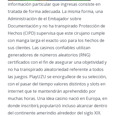
información particular que ingresas consiste en
tratada de forma adecuada. La misma forma, una
Administración de el Embajador sobre
Documentación y no ha transpirado Protección de
Hechos (CIPD) supervisa que este cirujano cumple
con manga larga el exacto uso para los hechos de
sus clientes. Las casinos confiables utilizan
generadores de números aleatorios (RNG)
certificados con el fin de asegurar una objetividad y
no ha transpirado aleatoriedad referente a todos
las juegos. PlayUZU se enorgullece de su selección,
con el pasar del tiempo valores distintos y slots en
internet que te mantendrán aprehendido por
muchas horas. Una idea casino nació en Europa, en
donde inscribirí¡ popularizó incluso alcanzar dentro
del continente amerindio alrededor del siglo XIX.