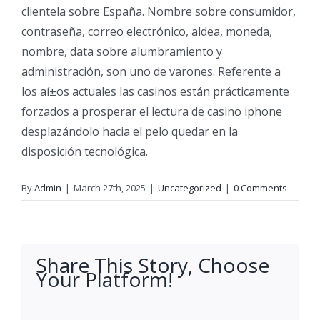
clientela sobre España. Nombre sobre consumidor,
contraseña, correo electrónico, aldea, moneda,
nombre, data sobre alumbramiento y
administración, son uno de varones. Referente a
los aí±os actuales las casinos están prácticamente
forzados a prosperar el lectura de casino iphone
desplazándolo hacia el pelo quedar en la
disposición tecnológica.
By
Admin
|
March 27th, 2025
|
Uncategorized
|
0 Comments
Share This Story, Choose
Your Platform!
facebook
twitter
linkedin
reddit
whatsapp
tumblr
pinterest
vk
Email