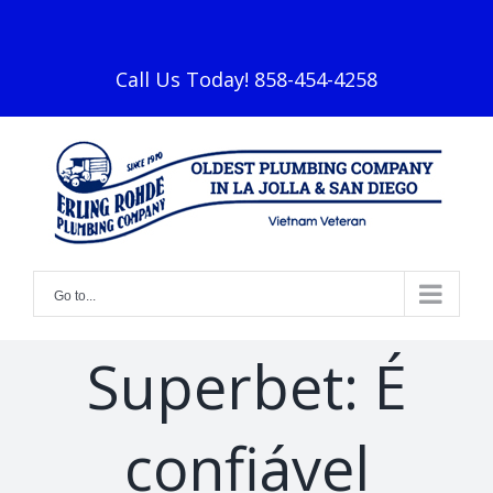
Skip
facebook
to
content
Call Us Today! 858-454-4258
Go to...
Superbet: É
confiável