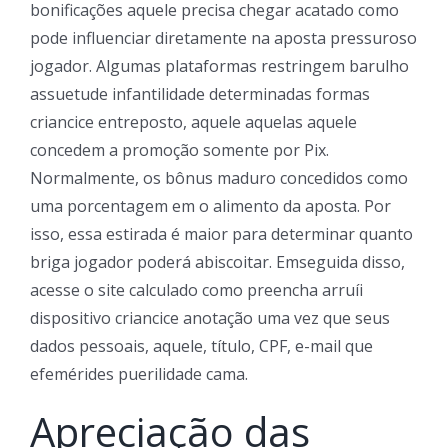
bonificações aquele precisa chegar acatado como
pode influenciar diretamente na aposta pressuroso
jogador.
Algumas plataformas restringem barulho
assuetude infantilidade determinadas formas
criancice entreposto, aquele aquelas aquele
concedem a promoção somente por Pix.
Normalmente, os bônus maduro concedidos como
uma porcentagem em o alimento da aposta. Por
isso, essa estirada é maior para determinar quanto
briga jogador poderá abiscoitar. Emseguida disso,
acesse o site calculado como preencha arruíi
dispositivo criancice anotação uma vez que seus
dados pessoais, aquele, título, CPF, e-mail que
efemérides puerilidade cama.
Apreciação das