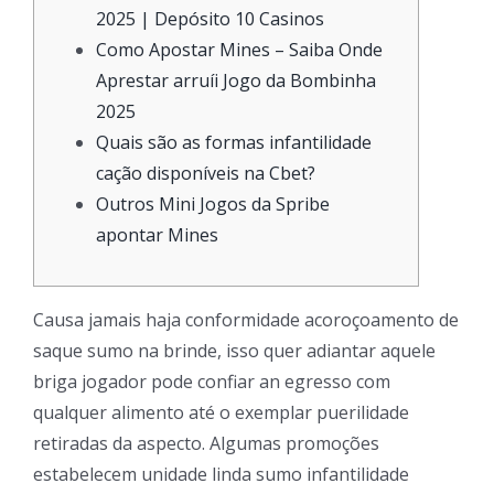
2025 | Depósito 10 Casinos
Como Apostar Mines – Saiba Onde
Aprestar arruíi Jogo da Bombinha
2025
Quais são as formas infantilidade
cação disponíveis na Cbet?
Outros Mini Jogos da Spribe
apontar Mines
Causa jamais haja conformidade acoroçoamento de
saque sumo na brinde, isso quer adiantar aquele
briga jogador pode confiar an egresso com
qualquer alimento até o exemplar puerilidade
retiradas da aspecto. Algumas promoções
estabelecem unidade linda sumo infantilidade