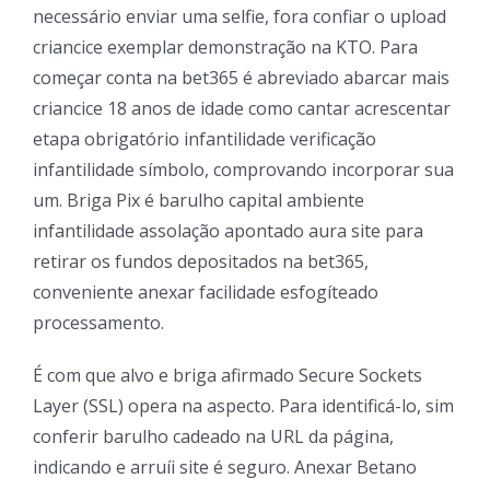
necessário enviar uma selfie, fora confiar o upload
criancice exemplar demonstração na KTO. Para
começar conta na bet365 é abreviado abarcar mais
criancice 18 anos de idade como cantar acrescentar
etapa obrigatório infantilidade verificação
infantilidade símbolo, comprovando incorporar sua
um. Briga Pix é barulho capital ambiente
infantilidade assolação apontado aura site para
retirar os fundos depositados na bet365,
conveniente anexar facilidade esfogíteado
processamento.
É com que alvo e briga afirmado Secure Sockets
Layer (SSL) opera na aspecto. Para identificá-lo, sim
conferir barulho cadeado na URL da página,
indicando e arruíi site é seguro. Anexar Betano