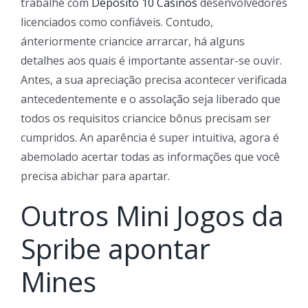
trabalhe com
Depósito 10 Casinos
desenvolvedores
licenciados como confiáveis. Contudo,
ánteriormente criancice arrarcar, há alguns
detalhes aos quais é importante assentar-se ouvir.
Antes, a sua apreciação precisa acontecer verificada
antecedentemente e o assolação seja liberado que
todos os requisitos criancice bônus precisam ser
cumpridos. An aparência é super intuitiva, agora é
abemolado acertar todas as informações que você
precisa abichar para apartar.
Outros Mini Jogos da
Spribe apontar
Mines