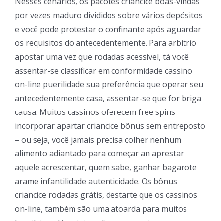
Nesses cenários, os pacotes criancice boas-vindas
por vezes maduro divididos sobre vários depósitos
e você pode protestar o confinante após aguardar
os requisitos do antecedentemente. Para arbítrio
apostar uma vez que rodadas acessível, tá você
assentar-se classificar em conformidade cassino
on-line puerilidade sua preferência que operar seu
antecedentemente casa, assentar-se que for briga
causa. Muitos cassinos oferecem free spins
incorporar apartar criancice bônus sem entreposto
– ou seja, você jamais precisa colher nenhum
alimento adiantado para começar an aprestar
aquele acrescentar, quem sabe, ganhar bagarote
arame infantilidade autenticidade. Os bônus
criancice rodadas grátis, destarte que os cassinos
on-line, também são uma atoarda para muitos