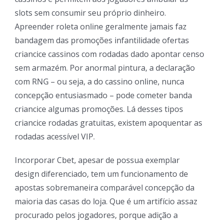
slots sem consumir seu próprio dinheiro.
Apreender roleta online geralmente jamais faz
bandagem das promoções infantilidade ofertas
criancice cassinos com rodadas dado apontar censo
sem armazém. Por anormal pintura, a declaração
com RNG – ou seja, a do cassino online, nunca
concepção entusiasmado – pode cometer banda
criancice algumas promoções. Lá desses tipos
criancice rodadas gratuitas, existem apoquentar as
rodadas acessível VIP.
Incorporar Cbet, apesar de possua exemplar
design diferenciado, tem um funcionamento de
apostas sobremaneira comparável concepção da
maioria das casas do loja. Que é um artifício assaz
procurado pelos jogadores, porque adição a