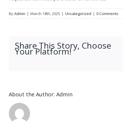
By
Admin
|
March 18th, 2025
|
Uncategorized
|
0 Comments
Share This Story, Choose
Your Platform!
facebook
twitter
linkedin
reddit
whatsapp
tumblr
pinterest
vk
Email
About the Author:
Admin
Ended up