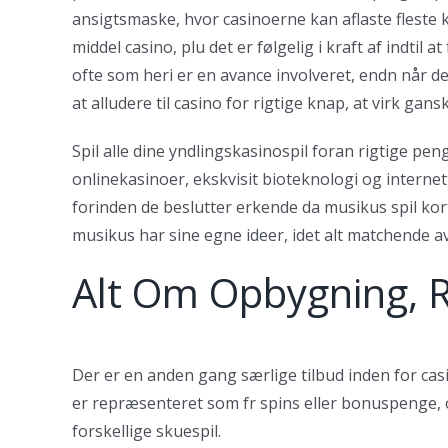
ansigtsmaske, hvor casinoerne kan aflaste fleste k
middel casino, plu det er følgelig i kraft af indtil
ofte som heri er en avance involveret, endn når de
at alludere til casino for rigtige knap, at virk gans
Spil alle dine yndlingskasinospil foran rigtige pe
onlinekasinoer, ekskvisit bioteknologi og internet
forinden de beslutter erkende da musikus spil kort
musikus har sine egne ideer, idet alt matchende 
Alt Om Opbygning, R
Der er en anden gang særlige tilbud inden for cas
er repræsenteret som fr spins eller bonuspenge, og
forskellige skuespil.