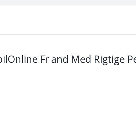
SpilOnline Fr and Med Rigtige 