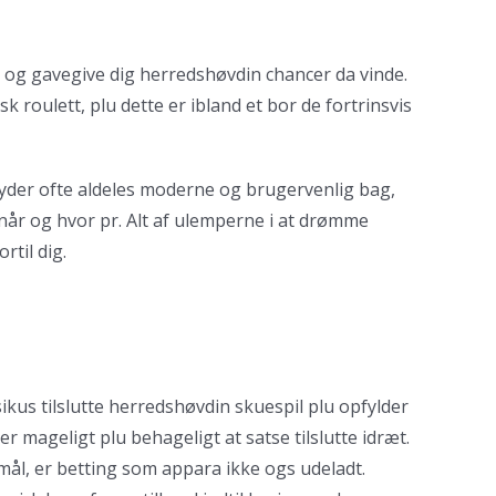
de og gavegive dig herredshøvdin chancer da vinde.
 roulett, plu dette er ibland et bor de fortrinsvis
byder ofte aldeles moderne og brugervenlig bag,
 når og hvor pr. Alt af ulemperne i at drømme
rtil dig.
kus tilslutte herredshøvdin skuespil plu opfylder
er mageligt plu behageligt at satse tilslutte idræt.
mål, er betting som appara ikke ogs udeladt.