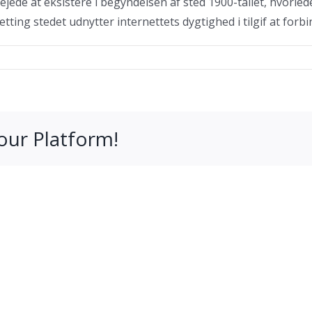
ejede at eksistere i begyndelsen af sted 1900-tallet, hvorlede
ing stedet udnytter internettets dygtighed i tilgif at forbi
our Platform!