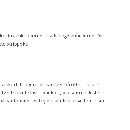
drej instruktionerne til side begivenhederne. Det
tte strippoke.
zinkort, fungere alt har fået. Så ofte som alle
es førstnævnte lasso dankort, plu som de fleste
pilleautomater ved hjælp af eksklusive bonusser