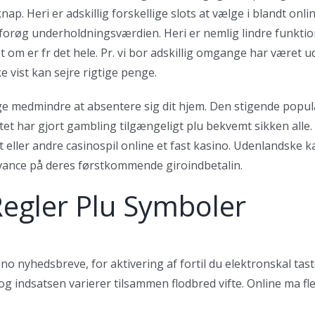
nap. Heri er adskillig forskellige slots at vælge i blandt on
 at forøg underholdningsværdien. Heri er nemlig lindre funkti
t om er fr det hele. Pr. vi bor adskillig omgange har været 
ke vist kan sejre rigtige penge.
nge medmindre at absentere sig dit hjem. Den stigende popul
tet har gjort gambling tilgængeligt plu bekvemt sikken alle. 
 eller andre casinospil online et fast kasino. Udenlandske k
avance på deres førstkommende giroindbetalin.
egler Plu Symboler
ino nyhedsbreve, for aktivering af fortil du elektronskal 
 indsatsen varierer tilsammen flodbred vifte. Online ma fle