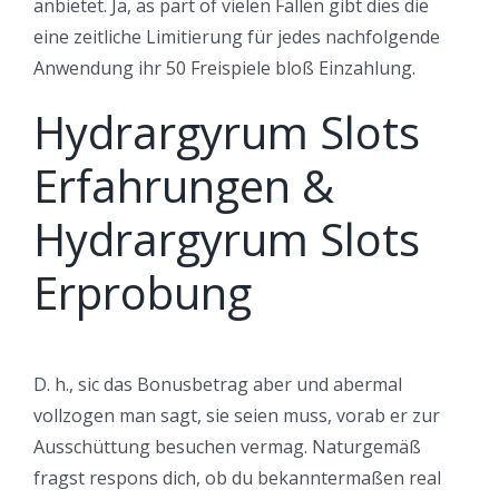
anbietet. Ja, as part of vielen Fällen gibt dies die
eine zeitliche Limitierung für jedes nachfolgende
Anwendung ihr 50 Freispiele bloß Einzahlung.
Hydrargyrum Slots
Erfahrungen &
Hydrargyrum Slots
Erprobung
D. h., sic das Bonusbetrag aber und abermal
vollzogen man sagt, sie seien muss, vorab er zur
Ausschüttung besuchen vermag. Naturgemäß
fragst respons dich, ob du bekanntermaßen real