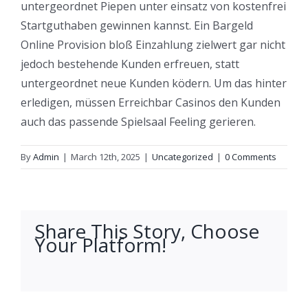
untergeordnet Piepen unter einsatz von kostenfrei
Startguthaben gewinnen kannst. Ein Bargeld
Online Provision bloß Einzahlung zielwert gar nicht
jedoch bestehende Kunden erfreuen, statt
untergeordnet neue Kunden ködern. Um das hinter
erledigen, müssen Erreichbar Casinos den Kunden
auch das passende Spielsaal Feeling gerieren.
By
Admin
|
March 12th, 2025
|
Uncategorized
|
0 Comments
Share This Story, Choose
Your Platform!
facebook
twitter
linkedin
reddit
whatsapp
tumblr
pinterest
vk
Email