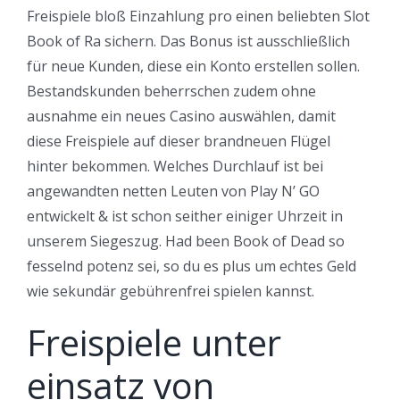
Freispiele bloß Einzahlung pro einen beliebten Slot
Book of Ra sichern. Das Bonus ist ausschließlich
für neue Kunden, diese ein Konto erstellen sollen.
Bestandskunden beherrschen zudem ohne
ausnahme ein neues Casino auswählen, damit
diese Freispiele auf dieser brandneuen Flügel
hinter bekommen. Welches Durchlauf ist bei
angewandten netten Leuten von Play N’ GO
entwickelt & ist schon seither einiger Uhrzeit in
unserem Siegeszug.
Had been Book of Dead so
fesselnd potenz sei, so du es plus um echtes Geld
wie sekundär gebührenfrei spielen kannst.
Freispiele unter
einsatz von