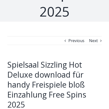
2025
Previous
Next
Spielsaal Sizzling Hot
Deluxe download für
handy Freispiele bloß
Einzahlung Free Spins
2025