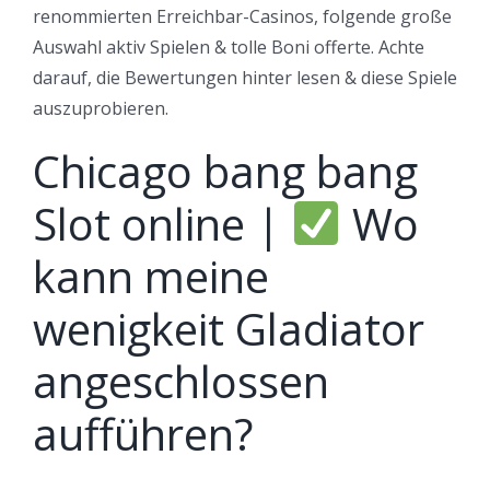
renommierten Erreichbar-Casinos, folgende große
Auswahl aktiv Spielen & tolle Boni offerte.
Achte
darauf, die Bewertungen hinter lesen & diese Spiele
auszuprobieren.
Chicago bang bang
Slot online |
Wo
kann meine
wenigkeit Gladiator
angeschlossen
aufführen?