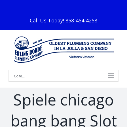
Skip
facebook
to
content
Call Us Today! 858-454-4258
Go to...
Spiele chicago
bang bang Slot