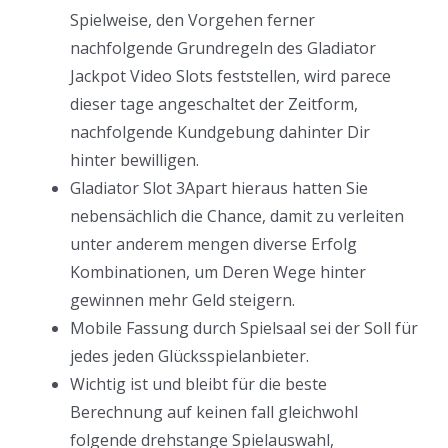
Spielweise, den Vorgehen ferner
nachfolgende Grundregeln des Gladiator
Jackpot Video Slots feststellen, wird parece
dieser tage angeschaltet der Zeitform,
nachfolgende Kundgebung dahinter Dir
hinter bewilligen.
Gladiator Slot 3Apart hieraus hatten Sie
nebensächlich die Chance, damit zu verleiten
unter anderem mengen diverse Erfolg
Kombinationen, um Deren Wege hinter
gewinnen mehr Geld steigern.
Mobile Fassung durch Spielsaal sei der Soll für
jedes jeden Glücksspielanbieter.
Wichtig ist und bleibt für die beste
Berechnung auf keinen fall gleichwohl
folgende drehstange Spielauswahl,