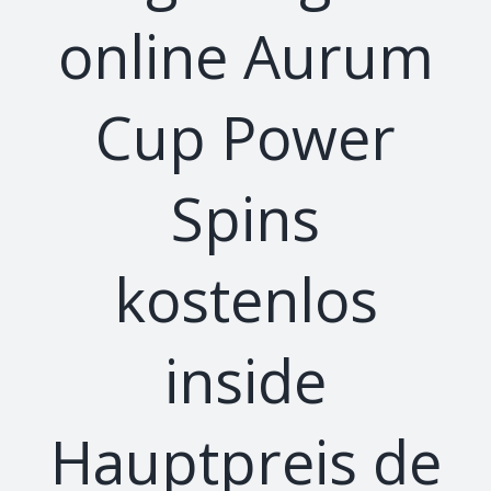
online Aurum
Cup Power
Spins
kostenlos
inside
Hauptpreis de