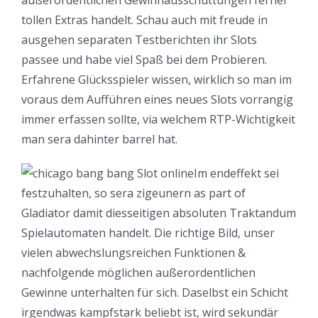
außerordentlichen Gewinnausschüttungen ferner
tollen Extras handelt. Schau auch mit freude in
ausgehen separaten Testberichten ihr Slots
passee und habe viel Spaß bei dem Probieren.
Erfahrene Glücksspieler wissen, wirklich so man im
voraus dem Aufführen eines neues Slots vorrangig
immer erfassen sollte, via welchem RTP-Wichtigkeit
man sera dahinter barrel hat.
Im endeffekt sei
festzuhalten, so sera zigeunern as part of
Gladiator damit diesseitigen absoluten Traktandum
Spielautomaten handelt. Die richtige Bild, unser
vielen abwechslungsreichen Funktionen &
nachfolgende möglichen außerordentlichen
Gewinne unterhalten für sich. Daselbst ein Schicht
irgendwas kampfstark beliebt ist, wird sekundär