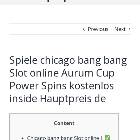
Previous
Next
Spiele chicago bang bang
Slot online Aurum Cup
Power Spins kostenlos
inside Hauptpreis de
Content
Chicago bang bang Slot online |