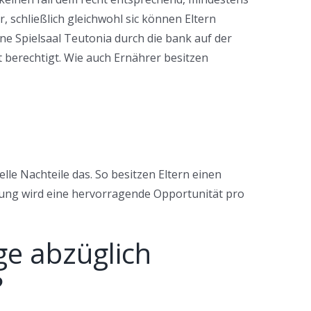
, schließlich gleichwohl sic können Eltern
ne Spielsaal Teutonia durch die bank auf der
 berechtigt. Wie auch Ernährer besitzen
le Nachteile das. So besitzen Eltern einen
ung wird eine hervorragende Opportunität pro
ge abzüglich
?