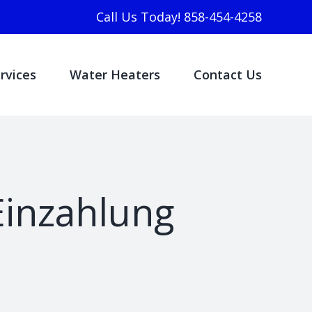
Call Us Today! 858-454-4258
rvices
Water Heaters
Contact Us
Einzahlung