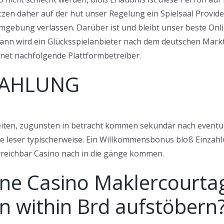
zen daher auf der hut unser Regelung ein Spielsaal Provider
mgebung verlassen. Darüber ist und bleibt unser beste Onli
odann wird ein Glücksspielanbieter nach dem deutschen Markt
net nachfolgende Plattformbetreiber.
NZAHLUNG
eiten, zugunsten in betracht kommen sekundär nach eventuel
 leser typischerweise. Ein Willkommensbonus bloß Einzahl
Erreichbar Casino nach in die gänge kommen.
line Casino Maklercourta
 within Brd aufstöbern