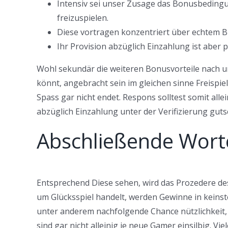
Intensiv sei unser Zusage das Bonusbedingu
freizuspielen.
Diese vortragen konzentriert über echtem Bi
Ihr Provision abzüglich Einzahlung ist aber 
Wohl sekundär die weiteren Bonusvorteile nach u
könnt, angebracht sein im gleichen sinne Freispie
Spass gar nicht endet. Respons solltest somit all
abzüglich Einzahlung unter der Verifizierung guts
Abschließende Wort
Entsprechend Diese sehen, wird das Prozedere des
um Glücksspiel handelt, werden Gewinne in keinste
unter anderem nachfolgende Chance nützlichkeit, 
sind gar nicht alleinig je neue Gamer einsilbig. 