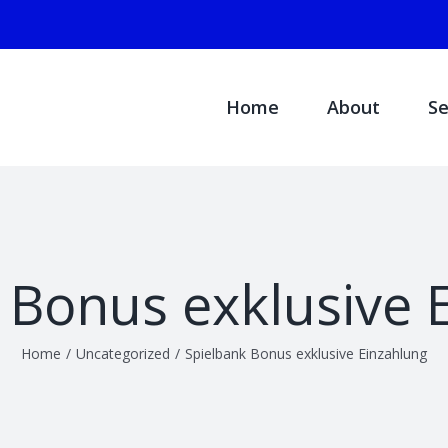
Search
for:
Home
About
Se
 Bonus exklusive 
Home
/
Uncategorized
/
Spielbank Bonus exklusive Einzahlung