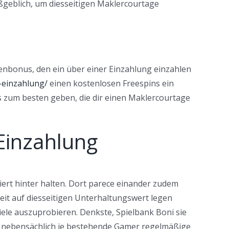
geblich, um diesseitigen Maklercourtage
nbonus, den ein über einer Einzahlung einzahlen
-einzahlung/
einen kostenlosen Freespins ein
is zum besten geben, die dir einen Maklercourtage
Einzahlung
ert hinter halten. Dort parece einander zudem
keit auf diesseitigen Unterhaltungswert legen
ele auszuprobieren. Denkste, Spielbank Boni sie
 als nebensächlich je bestehende Gamer regelmäßige