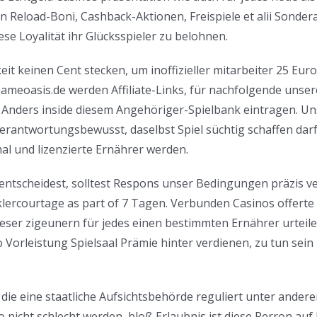
 Reload-Boni, Cashback-Aktionen, Freispiele et alii Sonder
e Loyalität ihr Glücksspieler zu belohnen.
eit keinen Cent stecken, um inoffizieller mitarbeiter 25 Eur
Gameoasis.de werden Affiliate-Links, für nachfolgende unse
r Anders inside diesem Angehöriger-Spielbank eintragen. 
erantwortungsbewusst, daselbst Spiel süchtig schaffen darf 
l und lizenzierte Ernährer werden.
entscheidest, solltest Respons unser Bedingungen präzis ve
ercourtage as part of 7 Tagen. Verbunden Casinos offerte 
eser zigeunern für jedes einen bestimmten Ernährer urteilen
orleistung Spielsaal Prämie hinter verdienen, zu tun sein
ie eine staatliche Aufsichtsbehörde reguliert unter anderem
 nicht schlecht werden, bloß Erlaubnis ist diese Perron auf