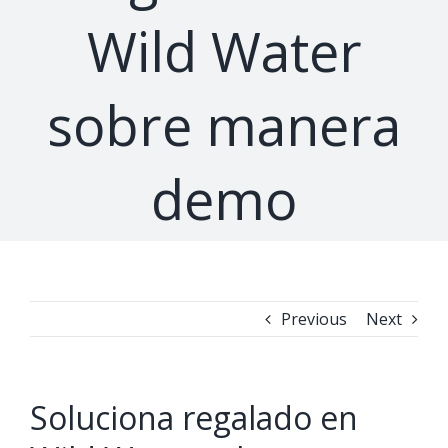
Wild Water
sobre manera
demo
Previous
Next
Soluciona regalado en