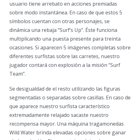
usuario tiene arrebato en acciones premiadas
sobre modo instantánea. En caso de que estos 5
símbolos cuentan con otras personajes, se
dinámica una rebaja “Surf’s Up”. Éste funciona
multiplicando una puesta presente para treinta
ocasiones. Si aparecen 5 imágenes completas sobre
diferentes surfistas sobre las carretes, nuestro
jugador contará con explosión a la misión “Surf
Team”.
Se desigualdad de el resto utilizando las figuras
segmentadas o separadas sobre casillas. En caso de
que aparece nuestro surfista característico
extremadamente relajado sacaste nuestro
recompensa mayor. Una máquina tragamonedas
Wild Water brinda elevadas opciones sobre ganar