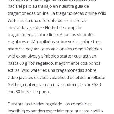
hacia el pelo su trabajo en nuestra guía de
tragamonedas online. La tragamonedas online Wild
Water serí­a una diferente de las maneras
innovadoras sobre NetEnt de competir
tragamonedas sobre línea. Aquellos símbolos
regulares están apilados sobre series sobre tres,
mientras hay acciones adicionales como símbolos
wild expansivos y símbolos scatter cual activan
hasta 60 giros regalado, mayormente dos bonos
extras. Wild water es una tragamonedas sobre
video joviales elevada volatilidad de el desarrollador
NetEnt, cual vuelve con una cuadrícula sobre 5×3
con 30 líneas de pago .
Durante las tiradas regalado, los comodines
inscribirí¡ expanden especialmente nuestro rodillo.