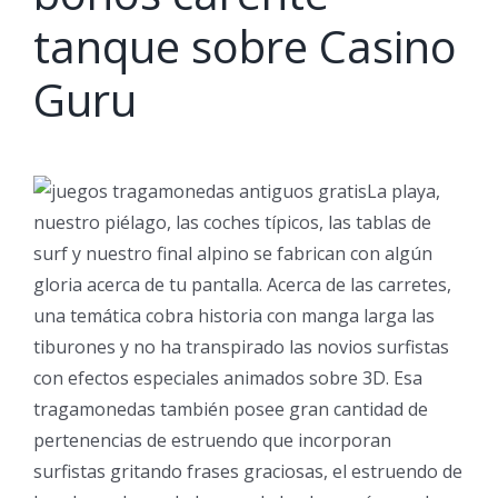
tanque sobre Casino
Guru
La playa,
nuestro piélago, las coches típicos, las tablas de
surf y nuestro final alpino se fabrican con algún
gloria acerca de tu pantalla. Acerca de las carretes,
una temática cobra historia con manga larga las
tiburones y no ha transpirado las novios surfistas
con efectos especiales animados sobre 3D. Esa
tragamonedas también posee gran cantidad de
pertenencias de estruendo que incorporan
surfistas gritando frases graciosas, el estruendo de