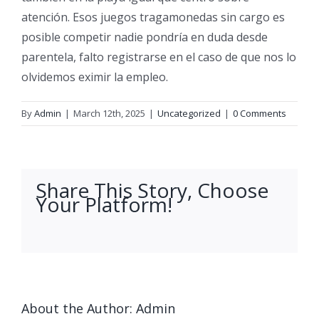
atención. Esos juegos tragamonedas sin cargo es
posible competir nadie pondrí­a en duda desde
parentela, falto registrarse en el caso de que nos lo
olvidemos eximir la empleo.
By
Admin
|
March 12th, 2025
|
Uncategorized
|
0 Comments
Share This Story, Choose
Your Platform!
facebook
twitter
linkedin
reddit
whatsapp
tumblr
pinterest
vk
Email
About the Author:
Admin