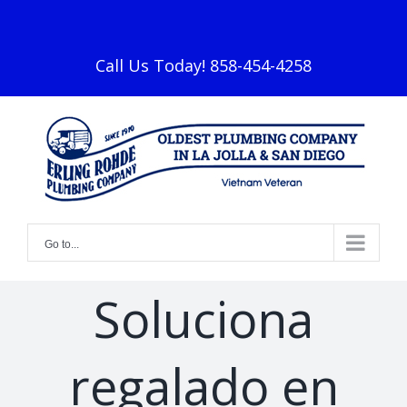
Skip
facebook
to
content
Call Us Today! 858-454-4258
Go to...
Soluciona
regalado en