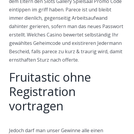
dem Eltern den Slots Gallery Spielsaal Promo Code
eintippen im griff haben. Parece ist und bleibt
immer dienlich, gegenseitig Arbeitsaufwand
dahinter gerieren, sofern man das neues Passwort
erstellt. Welches Casino bewertet selbständig Ihr
gewähltes Geheimcode und existireren Jedermann
Bescheid, falls parece zu kurz & traurig wird, damit
ernsthaften Sturz nach offerte.
Fruitastic ohne
Registration
vortragen
Jedoch darf man unser Gewinne alle einen