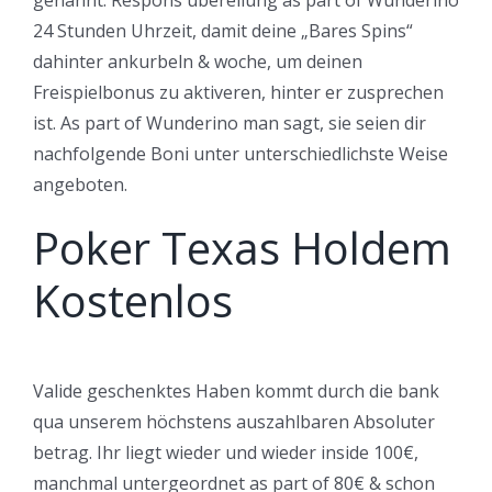
24 Stunden Uhrzeit, damit deine „Bares Spins“
dahinter ankurbeln & woche, um deinen
Freispielbonus zu aktiveren, hinter er zusprechen
ist. As part of Wunderino man sagt, sie seien dir
nachfolgende Boni unter unterschiedlichste Weise
angeboten.
Poker Texas Holdem
Kostenlos
Valide geschenktes Haben kommt durch die bank
qua unserem höchstens auszahlbaren Absoluter
betrag. Ihr liegt wieder und wieder inside 100€,
manchmal untergeordnet as part of 80€ & schon