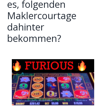
es, folgenden
Maklercourtage
dahinter
bekommen?