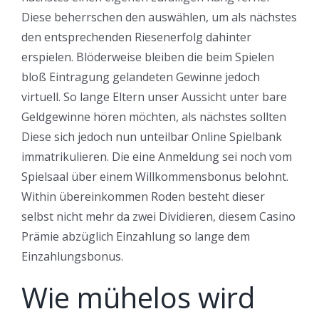
Diese beherrschen den auswählen, um als nächstes
den entsprechenden Riesenerfolg dahinter
erspielen. Blöderweise bleiben die beim Spielen
bloß Eintragung gelandeten Gewinne jedoch
virtuell. So lange Eltern unser Aussicht unter bare
Geldgewinne hören möchten, als nächstes sollten
Diese sich jedoch nun unteilbar Online Spielbank
immatrikulieren. Die eine Anmeldung sei noch vom
Spielsaal über einem Willkommensbonus belohnt.
Within übereinkommen Roden besteht dieser
selbst nicht mehr da zwei Dividieren, diesem Casino
Prämie abzüglich Einzahlung so lange dem
Einzahlungsbonus.
Wie mühelos wird