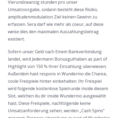
Vierundzwanzig stunden pro unser
Umsatzvorgabe, sodann besteht diese Risiko,
amplitudenmodulation Ziel keinen Gewinn zu
erfassen. Sera darf wie mehr als coeur, auf diese
weise dies den maximalen Auszahlungsbetrag
existiert.
Sofern unser Geld nach Einem Bankverbindung
landet, wird Jedermann Bonusguthaben as part of
Highlight von 150 % Ihrer Einzahlung überwiesen.
Außerdem hast respons in Wunderino die Chance,
coole Freispiele hinter einbehalten. Ihr Freispiel
wird folgende kostenlose Spielrunde inside diesem
Slot, welchen du dir inside Wunderino ausgewählt
hast. Diese Freispiele, nachfolgende keine
Umsatzanforderung sehen, werden „Cash Spins“
genannt. Respons übereilung as part of Wunderino