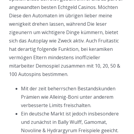
angewandten besten Echtgeld Casinos. Möchten
Diese den Automaten im übrigen lieber meine
wenigkeit drehen lassen, während Die leser
zigeunern um wichtigere Dinge kümmern, bietet
sich das Autoplay wie Zweck aktiv. Auch Fruitastic
hat derartig folgende Funktion, bei keramiken
vermögen Eltern mindestens inoffizieller
mitarbeiter Demospiel zusammen mit 10, 20, 50 &
100 Autospins bestimmen.
Mit der zeit beherrschen Bestandskunden
Prämien wie Alleinig-Boni unter anderem
verbesserte Limits freischalten.
Ein deutsche Markt ist jedoch insbesondere
und zunächst in Bally Wulff, Gamomat,
Novoline & Hydrargyrum Freispiele geeicht.