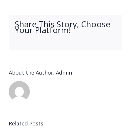
Share This Story, Choose
Your Platform!
facebook
twitter
linkedin
reddit
whatsapp
tumblr
pinterest
vk
Email
About the Author:
Admin
Ended up
being
Related Posts
kostet
Выгрести