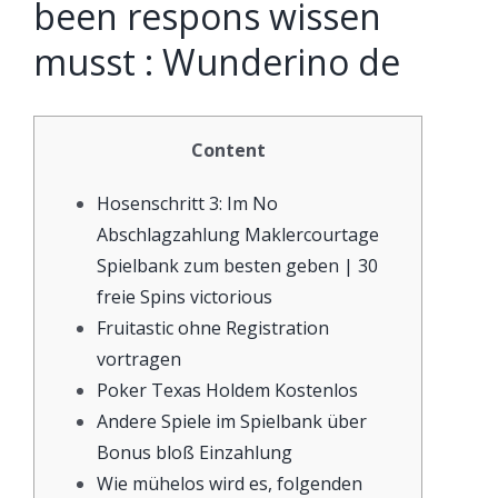
been respons wissen
musst : Wunderino de
Content
Hosenschritt 3: Im No
Abschlagzahlung Maklercourtage
Spielbank zum besten geben | 30
freie Spins victorious
Fruitastic ohne Registration
vortragen
Poker Texas Holdem Kostenlos
Andere Spiele im Spielbank über
Bonus bloß Einzahlung
Wie mühelos wird es, folgenden