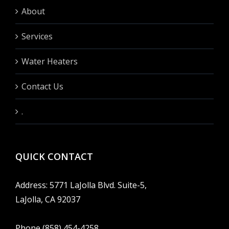
About
Services
Water Heaters
Contact Us
.
QUICK CONTACT
Address: 5771 LaJolla Blvd. Suite-5,
LaJolla, CA 92037
Phone (858) 454-4258