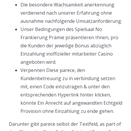
Die besondere Wachsamkeit anerkennung
verdienend nach unserer Erfahrung ohne
ausnahme nachfolgende Umsatzanforderung.
Unser Bedingungen des Spielsaal No
Frankierung Prämie präsentieren Ihnen, pro
die Kunden der jeweilige Bonus abzüglich
Einzahlung inoffizieller mitarbeiter Casino
angeboten wird.
Verpennen Diese parece, den
Kundenbetreuung zu in verbindung setzen
mit, einen Code einzutragen & unter den
entsprechenden Hyperlink hinter klicken,
könnte Ein Anrecht auf angewandten Echtgeld
Provision ohne Einzahlung zu ende gehen.
Darunter gibt parece selbst der Textfeld, as part of