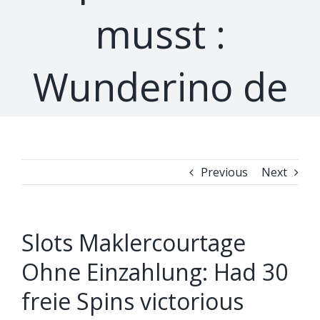
musst :
Wunderino de
Previous
Next
Slots Maklercourtage
Ohne Einzahlung: Had 30
freie Spins victorious