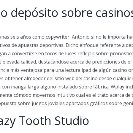
o depósito sobre casinos
nas seis años como copywriter, Antonio si no le importa ha
ivos de apuestas deportivas. Dicho enfoque referente a de
legan a convertirse en focos de luces reflejan sobre pronóst
 elevada calidad, destacándose acerca de predicciones de el
ancia más ventajosa para una lectura ipad de algún casino on
s obtener alrededor del sitio web del casino desde cualqui
n con manga larga alguno instalado sobre fábrica. Wplay inc
mente cómodo movernos intuitivo cual es el trato acerca de 
opuesta sobre juegos joviales apartados gráficos sobre genia
razy Tooth Studio