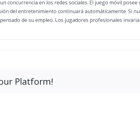
 concurrencia en los redes sociales. El juego móvil posee r
esión del entretenimiento continuará automáticamente. Si nu
 impensado de su empleo. Los jugadores profesionales invari
our Platform!