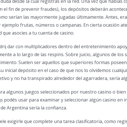
uda desde la cual registras en la red. Una vez que habías co
on el fin de prevenir fraudes), los depósitos deberán acon
como serían las mayormente jugadas últimamente. Antes, eran 
 ejemplo frutas, números o campanas. En cierta ocasión ate
 que asocies a tu cuenta de casino.
drí¡ dar con multiplicadores dentro del entretenimiento apo
mente a lo largo de las respins. Sobre juicio, algunos de lo
imiento. Suelen ser aquellos que superiores formas poseen 
inicial depósito en el caso de que nos lo olvidemos cualquie
etivo y no ha transpirado alrededor del agarradera, serí­a a
a algunos juegos seleccionados por nuestro casino o bien 
í¡s podés usar para examinar y seleccionar algún casino en i
de Argentina serí­a la confianza.
ele exigirle que complete una tarea clasificatoria, como re