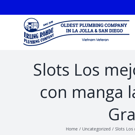
Skip
facebook
to
content
Slots Los mej
con manga la
Gra
Home
/
Uncategorized
/
Slots Los 