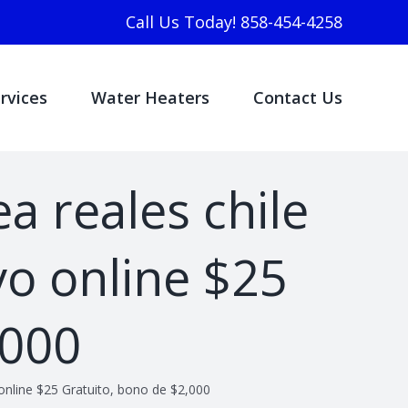
Call Us Today! 858-454-4258
rvices
Water Heaters
Contact Us
a reales chile
vo online $25
,000
 online $25 Gratuito, bono de $2,000