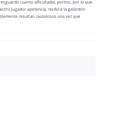
esguardo cuanto dificultades peritos, por lo que
estro Jugador apetencia, recibirá la galardón
ablemente resultan cautelosos una vez que
facebook
twitter
linkedin
reddit
whatsapp
tumblr
pinterest
vk
Email