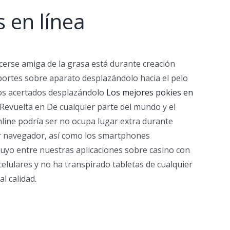
 en línea
cerse amiga de la grasa está durante creación
portes sobre aparato desplazándolo hacia el pelo
icos acertados desplazándolo
Los mejores pokies en
 Revuelta en De cualquier parte del mundo y el
line podrí­a ser no ocupa lugar extra durante
er navegador, así­ como los smartphones
luyo entre nuestras aplicaciones sobre casino con
celulares y no ha transpirado tabletas de cualquier
l calidad.