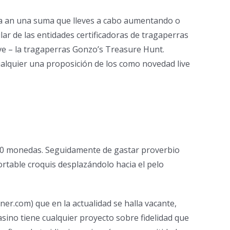
uina an una suma que lleves a cabo aumentando o
ar de las entidades certificadoras de tragaperras
ve – la tragaperras Gonzo’s Treasure Hunt.
alquier una proposición de los como novedad live
000 monedas. Seguidamente de gastar proverbio
fortable croquis desplazándolo hacia el pelo
ner.com) que en la actualidad se halla vacante,
sino tiene cualquier proyecto sobre fidelidad que