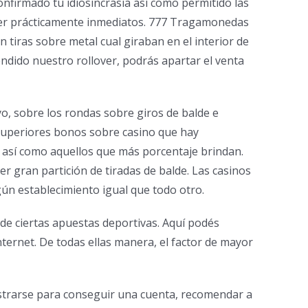
nfirmado tu idiosincrasia así­ como permitido las
tecer prácticamente inmediatos. 777 Tragamonedas
tiras sobre metal cual giraban en el interior de
ndido nuestro rollover, podrás apartar el venta
yo, sobre los rondas sobre giros de balde e
s superiores bonos sobre casino que hay
así­ como aquellos que más porcentaje brindan.
r gran partición de tiradas de balde. Las casinos
lgún establecimiento igual que todo otro.
de ciertas apuestas deportivas. Aquí podés
nternet. De todas ellas manera, el factor de mayor
gistrarse para conseguir una cuenta, recomendar a