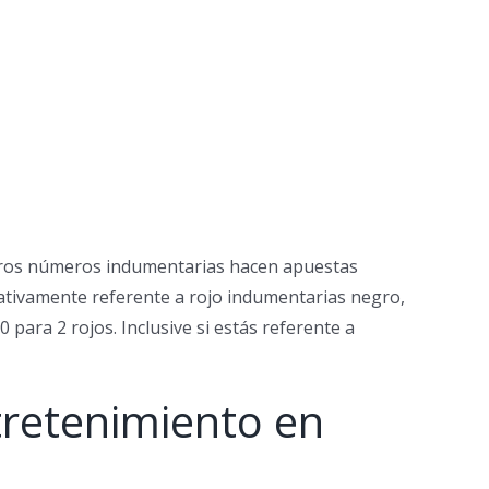
otros números indumentarias hacen apuestas
nativamente referente a rojo indumentarias negro,
0 para 2 rojos.
Inclusive si estás referente a
ntretenimiento en