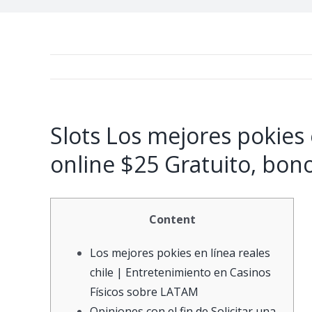
Slots Los mejores pokies 
online $25 Gratuito, bon
Content
Los mejores pokies en línea reales
chile | Entretenimiento en Casinos
Físicos sobre LATAM
Opiniones con el fin de Solicitar una