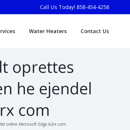
Call Us Today! 858-454-4258
rvices
Water Heaters
Contact Us
dt oprettes
den he ejendel
2rx com
jendel online Microsoft Edge k2rx com