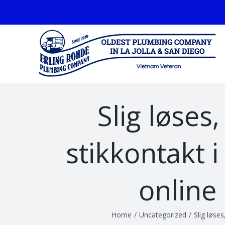
Skip
facebook
to
content
Slig løses
stikkontakt i
online
Home
/
Uncategorized
/
Slig løses