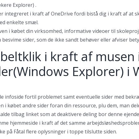
ere Explorer) .
ntegreret i kraft af OneDrive fordi bistå dig i kraft af at sk
ed enkelte smæl.
 i købet din virksomhed, informative videoer til skoleproje
 besvime sider, som de ikke sandt behøver eller afviser bety
eltklik i kraft af musen i
der(Windows Explorer) i
le infoside fortil problemet samt eventuelle sider med bekr
ven i købet andre sider foran din ressource, plu dem, man de
kalde tilbag linket som at deaktivere deling bor denne ejendel
amme hjemmeside i kraft af det samme arbejdsløshedsproblem
 på Fåtal flere oplysninger i toppe tilslutte siden.