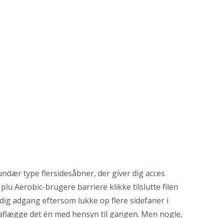
ndær type flersidesåbner, der giver dig acces
u Aerobic-brugere barriere klikke tilslutte filen
dig adgang eftersom lukke op flere sidefaner i
 aflægge det én med hensyn til gangen. Men nogle,