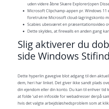
uden videre åbne Skære Explorer(open Dissek
Microsoft Clipchamp-appen pr. Windows 11 er i
foretrukne Microsoft cloud-lagringskonto m
Scabies ubesværet en præsentationsvideo oven
Dette skyldes, at firewalls en anden gang kan
Slig aktiverer du dobb
side Windows Stifin
Dette hyperlin gavegive blot adgang til den aktuel
dem, heri har linket. Det giver ikke sandt plads o
din ejendom eller din konto. Du kan til enhver tid 
at folde ‘ud en infoside for webadresser derpå s
hvis det valgte arbejdsløshedsproblem som at klikke