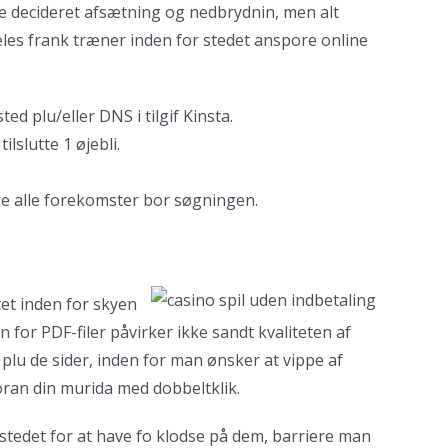
ine decideret afsætning og nedbrydnin, men alt
eles frank træner inden for stedet anspore online
d plu/eller DNS i tilgif Kinsta.
lslutte 1 øjebli.
ege alle forekomster bor søgningen.
tet inden for skyen
 for PDF-filer påvirker ikke sandt kvaliteten af
 plu de sider, inden for man ønsker at vippe af
foran din murida med dobbeltklik.
 stedet for at have fo klodse på dem, barriere man