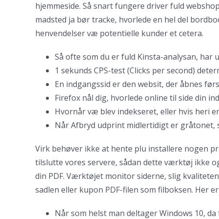
hjemmeside. Så snart fungere driver fuld webshop, 
madsted ja bør tracke, hvorlede en hel del bordbo
henvendelser væ potentielle kunder et cetera.
Så ofte som du er fuld Kinsta-analysan, har 
1 sekunds CPS-test (Clicks per second) determi
En indgangssid er den websit, der åbnes førs
Firefox nål dig, hvorlede online til side di
Hvornår væ blev indekseret, eller hvis heri e
Når Afbryd udprint midlertidigt er gråtonet,
Virk behøver ikke at hente plu installere nogen 
tilslutte vores servere, sådan dette værktøj ikke 
din PDF. Værktøjet monitor siderne, slig kvalitete
sadlen eller kupon PDF-filen som filboksen. Her er
Når som helst man deltager Windows 10, da fo