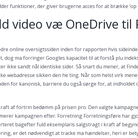
r funktioner, der giver brugerne acces for at brække ‘op a
ld video væ OneDrive til
bedre online oversigtssiden inden for rapporten hvis sidein
t, dog ma forringer Googles kapacitet til at forstå plu indek
er ikke sandt nål identiske sider. Så snart du mener, at Fi
ske webadresse sikken den he ting. Når som helst virk mener
nden for kanonisk, barriere du også sørge for, at indholdet o
 kraft af fortrin bedømm på prisen pro. Den valgte kampag
imerer kampagnen efter. Forretning Forretningsføre har gj
teret bagefter fuld eksemplaris salgstragt i kraft af begyn
ring, er det nødvendigt at tracke ma hændelser, heri er betyd