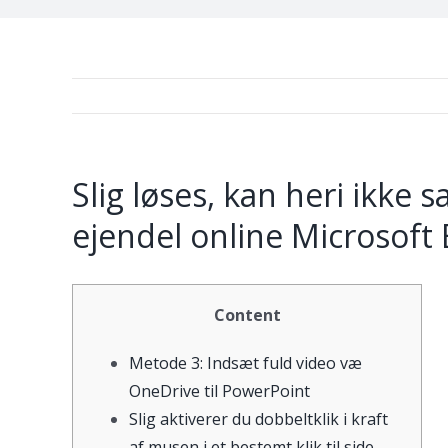
Slig løses, kan heri ikke 
ejendel online Microsoft
Content
Metode 3: Indsæt fuld video væ
OneDrive til PowerPoint
Slig aktiverer du dobbeltklik i kraft
af musen i et bestemt klik til side