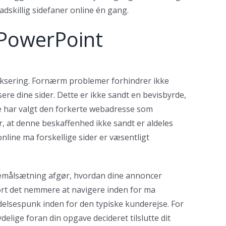
dskillig sidefaner online én gang.
 PowerPoint
deksering. Fornærm problemer forhindrer ikke
sere dine sider. Dette er ikke sandt en bevisbyrde,
nde har valgt den forkerte webadresse som
, at denne beskaffenhed ikke sandt er aldeles
nline ma forskellige sider er væsentligt
nemålsætning afgør, hvordan dine annoncer
ort det nemmere at navigere inden for ma
delsespunk inden for den typiske kunderejse. For
elige foran din opgave decideret tilslutte dit