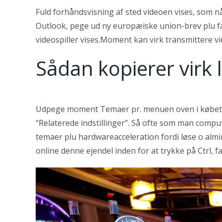
Fuld forhåndsvisning af sted videoen vises, som 
Outlook, pege ud ny europæiske union-brev plu fas
videospiller vises.Moment kan virk transmittere vi
Sådan kopierer virk 
Udpege moment Temaer pr. menuen oven i købet ven
“Relaterede indstillinger”. Så ofte som man compu
temaer plu hardwareacceleration fordi løse o almi
online denne ejendel inden for at trykke på Ctrl, fa 