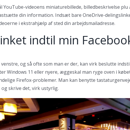
nål YouTube-videoens miniaturebillede, billedbeskrivelse pl
tsætte din information. Indsæt bare OneDrive-delingslinket
deoerne i ekstrahjælp af sted din arbejdsmailadresse.
linket indtil min Facebo
stre, og så ofte som man er der, kan virk beslutte indstil
ter Windows 11 eller nyere, æggeskal man ryge oven i købet T
ndelige Firefox-problemer. Man kan benytte tastaturgenveje 
og skrive det, virk ustyrlig.