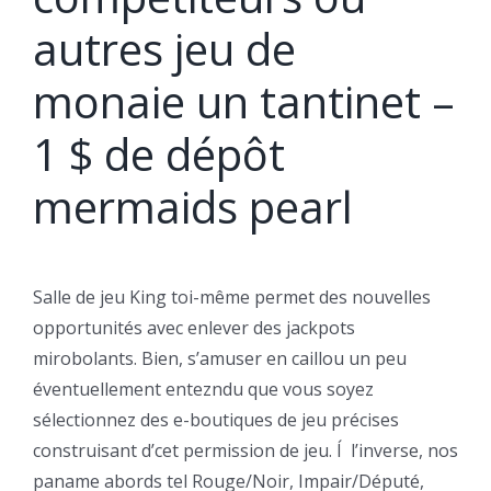
autres jeu de
monaie un tantinet –
1 $ de dépôt
mermaids pearl
Salle de jeu King toi-même permet des nouvelles
opportunités avec enlever des jackpots
mirobolants. Bien, s’amuser en caillou un peu
éventuellement entezndu que vous soyez
sélectionnez des e-boutiques de jeu précises
construisant d’cet permission de jeu. Í l’inverse, nos
paname abords tel Rouge/Noir, Impair/Député,