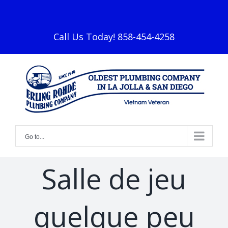
Skip
facebook
to
content
Call Us Today! 858-454-4258
Go to...
Salle de jeu
quelque peu