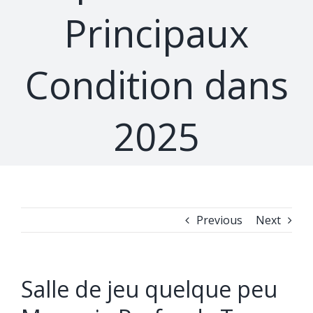
Principaux
Condition dans
2025
Previous
Next
Salle de jeu quelque peu