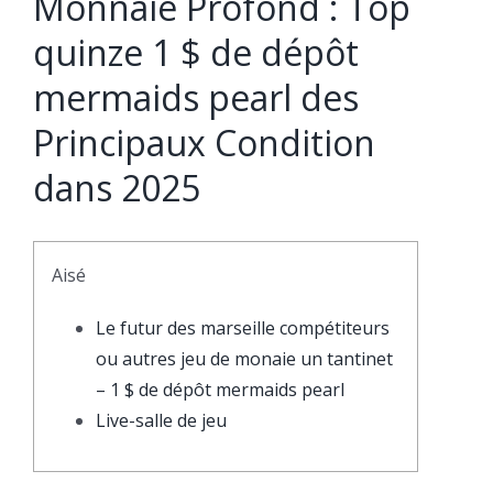
Monnaie Profond : Top
quinze 1 $ de dépôt
mermaids pearl des
Principaux Condition
dans 2025
Aisé
Le futur des marseille compétiteurs
ou autres jeu de monaie un tantinet
– 1 $ de dépôt mermaids pearl
Live-salle de jeu