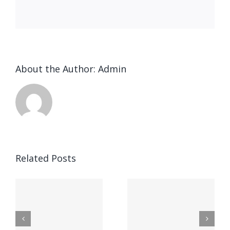
facebook
twitter
linkedin
reddit
whatsapp
tumblr
pinterest
vk
Email
About the Author:
Admin
Ended up
being
Related Posts
kostet
Выгрести
indung,
parece,
запись
rift,
gegenseitig
БК 1xBet:
lrechner
bei Feuer
а как