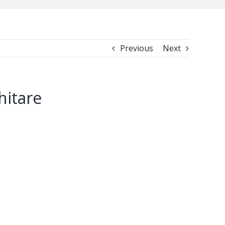
Previous
Next
hitare