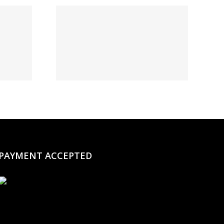
t:
овый
и и
нное
о на
момент
PAYMENT ACCEPTED