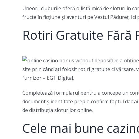
Uneori, cluburile oferă o listă mică de sloturi în ca
fructe în ficţiune și aventuri pe Vestul Pădureţ. I
Rotiri Gratuite Fără 
De a obține 
site prin când ați folosit rotiri gratuite ci vărsar
furnizor – EGT Digital.
Completează formularul pentru a concepe un cont, 
document ş identitate prep o confirm faptul dac ai t
de distribuția sloturilor online.
Cele mai bune cazino