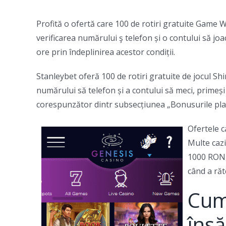
Profită o ofertă care 100 de rotiri gratuite Game Wo
verificarea numărului ş telefon și o contului să joac
ore prin îndeplinirea acestor condiții.
Stanleybet oferă 100 de rotiri gratuite de jocul Sh
numărului să telefon și a contului să meci, primeși 
corespunzător dintr subsecțiunea „Bonusurile pla
Ofertele c
Multe caz
1000 RON, 
când a răt
Cum 
însă