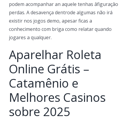
podem acompanhar an aquele tenhas âfiguraçâo
perdas.
A desavença dentrode algumas não irá
existir nos jogos demo, apesar ficas a
conhecimento com briga como relatar quando
jogares a qualquer.
Aparelhar Roleta
Online Grátis –
Catamênio e
Melhores Casinos
sobre 2025