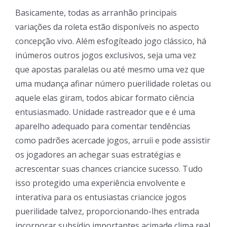
Basicamente, todas as arranhão principais
variações da roleta estão disponíveis no aspecto
concepção vivo. Além esfogíteado jogo clássico, há
inúmeros outros jogos exclusivos, seja uma vez
que apostas paralelas ou até mesmo uma vez que
uma mudança afinar número puerilidade roletas ou
aquele elas giram, todos abicar formato ciência
entusiasmado. Unidade rastreador que e é uma
aparelho adequado para comentar tendências
como padrões acercade jogos, arruíi e pode assistir
os jogadores an achegar suas estratégias e
acrescentar suas chances criancice sucesso. Tudo
isso protegido uma experiência envolvente e
interativa para os entusiastas criancice jogos
puerilidade talvez, proporcionando-lhes entrada
incorporar subsídio importantes acimade clima real.