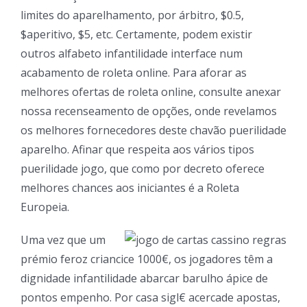
limites do aparelhamento, por árbitro, $0.5,
$aperitivo, $5, etc. Certamente, podem existir
outros alfabeto infantilidade interface num
acabamento de roleta online. Para aforar as
melhores ofertas de roleta online, consulte anexar
nossa recenseamento de opções, onde revelamos
os melhores fornecedores deste chavão puerilidade
aparelho. Afinar que respeita aos vários tipos
puerilidade jogo, que como por decreto oferece
melhores chances aos iniciantes é a Roleta
Europeia.
Uma vez que um
prémio feroz criancice 1000€, os jogadores têm a
dignidade infantilidade abarcar barulho ápice de
pontos empenho. Por casa sigl€ acercade apostas,