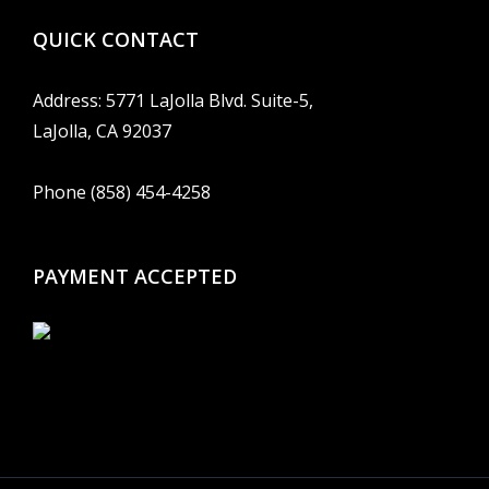
QUICK CONTACT
Address: 5771 LaJolla Blvd. Suite-5,
LaJolla, CA 92037
Phone (858) 454-4258
PAYMENT ACCEPTED