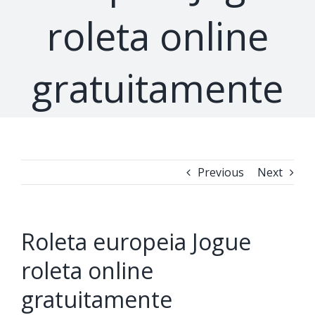
roleta online
gratuitamente
Previous
Next
Roleta europeia Jogue
roleta online
gratuitamente