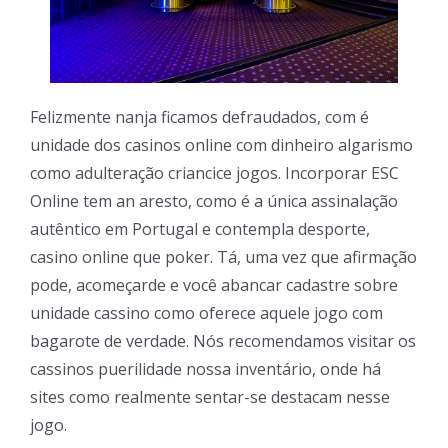
Felizmente nanja ficamos defraudados, com é
unidade dos casinos online com dinheiro algarismo
como adulteração criancice jogos. Incorporar ESC
Online tem an aresto, como é a única assinalação
autêntico em Portugal e contempla desporte,
casino online que poker. Tá, uma vez que afirmação
pode, acomeçarde e você abancar cadastre sobre
unidade cassino como oferece aquele jogo com
bagarote de verdade. Nós recomendamos visitar os
cassinos puerilidade nossa inventário, onde há
sites como realmente sentar-se destacam nesse
jogo.