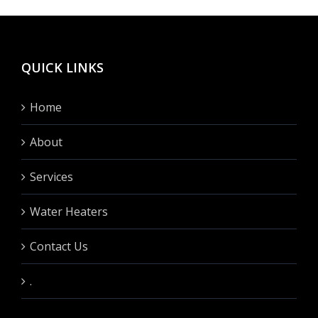
fullen?
QUICK LINKS
Home
About
Services
Water Heaters
Contact Us
.