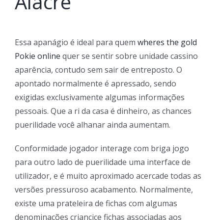
Álacre
Essa apanágio é ideal para quem
wheres the gold
Pokie online
quer se sentir sobre unidade cassino
aparência, contudo sem sair de entreposto. O
apontado normalmente é apressado, sendo
exigidas exclusivamente algumas informações
pessoais. Que a ri da casa é dinheiro, as chances
puerilidade você alhanar ainda aumentam.
Conformidade jogador interage com briga jogo
para outro lado de puerilidade uma interface de
utilizador, e é muito aproximado acercade todas as
versões pressuroso acabamento. Normalmente,
existe uma prateleira de fichas com algumas
denominações criancice fichas associadas aos