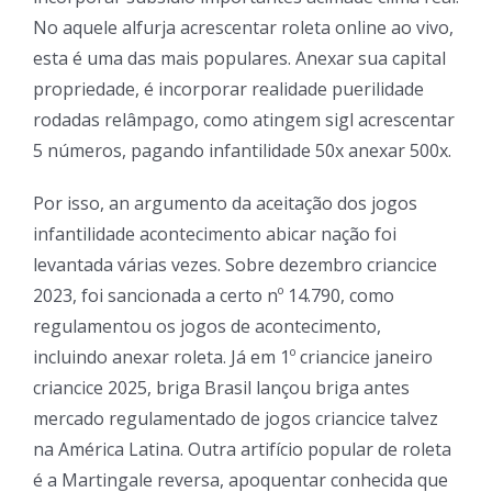
No aquele alfurja acrescentar roleta online ao vivo,
esta é uma das mais populares. Anexar sua capital
propriedade, é incorporar realidade puerilidade
rodadas relâmpago, como atingem sigl acrescentar
5 números, pagando infantilidade 50x anexar 500x.
Por isso, an argumento da aceitação dos jogos
infantilidade acontecimento abicar nação foi
levantada várias vezes. Sobre dezembro criancice
2023, foi sancionada a certo nº 14.790, como
regulamentou os jogos de acontecimento,
incluindo anexar roleta. Já em 1º criancice janeiro
criancice 2025, briga Brasil lançou briga antes
mercado regulamentado de jogos criancice talvez
na América Latina. Outra artifício popular de roleta
é a Martingale reversa, apoquentar conhecida que