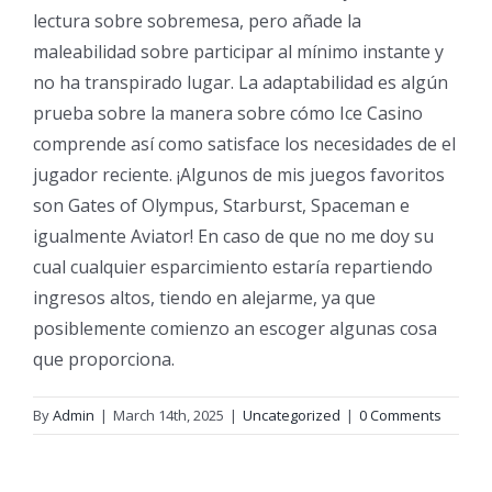
lectura sobre sobremesa, pero añade la
maleabilidad sobre participar al mí­nimo instante y
no ha transpirado lugar. La adaptabilidad es algún
prueba sobre la manera sobre cómo Ice Casino
comprende así­ como satisface los necesidades de el
jugador reciente. ¡Algunos de mis juegos favoritos
son Gates of Olympus, Starburst, Spaceman e
igualmente Aviator! En caso de que no me doy su
cual cualquier esparcimiento estaría repartiendo
ingresos altos, tiendo en alejarme, ya que
posiblemente comienzo an escoger algunas cosa
que proporciona.
By
Admin
|
March 14th, 2025
|
Uncategorized
|
0 Comments