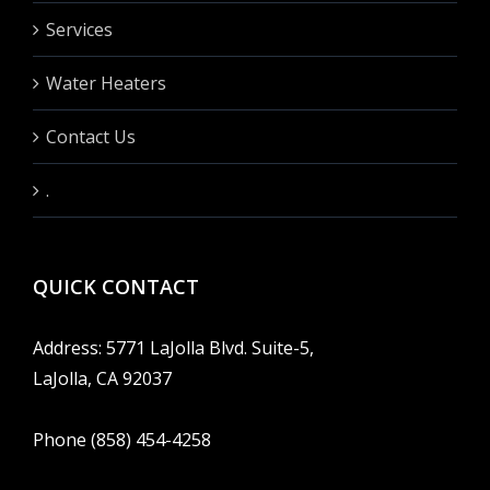
Services
Water Heaters
Contact Us
.
QUICK CONTACT
Address: 5771 LaJolla Blvd. Suite-5,
LaJolla, CA 92037
Phone (858) 454-4258