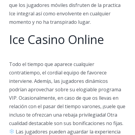
que los jugadores móviles disfruten de la practica
Ice integral así­ como envolvente en cualquier
momento y no ha transpirado lugar.
Ice Casino Online
Todo el tiempo que aparece cualquier
contratiempo, el cordial equipo de favorece
interviene. Ademí¡s, las jugadores dinámicos
podrían aprovechar sobre su elogiable programa
VIP. Ocasionalmente, en caso de que os llevas en
relación con el pasar del tiempo varones, ¡suele que
incluso te ofrezcan una rebaja privilegiada! Otra
cualidad destacable son sus bonificaciones no fijas.
Las jugadores pueden aguardar la experiencia