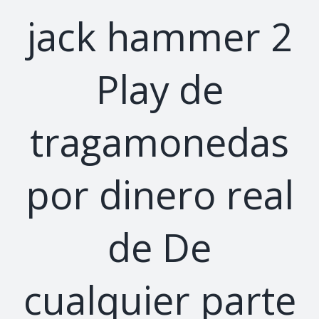
jack hammer 2
Play de
tragamonedas
por dinero real
de De
cualquier parte