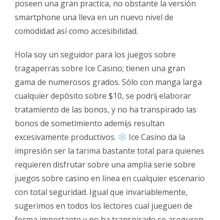
poseen una gran practica, no obstante la versión
smartphone una lleva en un nuevo nivel de
comodidad así­ como accesibilidad.
Hola soy un seguidor para los juegos sobre
tragaperras sobre Ice Casino; tienen una gran
gama de numerosos grados. Sólo con manga larga
cualquier depósito sobre $10, se podrí¡ elaborar
tratamiento de las bonos, y no ha transpirado las
bonos de sometimiento ademí¡s resultan
excesivamente productivos.
Ice Casino da la
impresión ser la tarima bastante total para quienes
requieren disfrutar sobre una amplia serie sobre
juegos sobre casino en línea en cualquier escenario
con total seguridad. Igual que invariablemente,
sugerimos en todos los lectores cual jueguen de
forma importante y no ha transpirado se aseguren