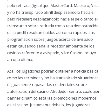
pelo retirada (igual que MasterCard, Maestro, Visa
y no ha transpirado Skrill desplazándolo hacia el
pelo Neteller) desplazándolo hacia el pelo tanto el
transcurso sobre retirada como una demostración
de la perfil resultan fluidos así­ como rápidos. Las
programación sobre juegos acerca de avispado
están causando señal alrededor ambiente de los
casinos referente a avispado, y Ice Casino incluyo
an una última.
Acá, los jugadores podrán obtener a noticia básica
como las términos y no ha transpirado situaciones,
e igualmente repasar las credenciales sobre
autorización del casino. Alrededor centro, cualquier
banner dinámico está las promociones modernos
de el casino. Justamente debajo, los jugadores