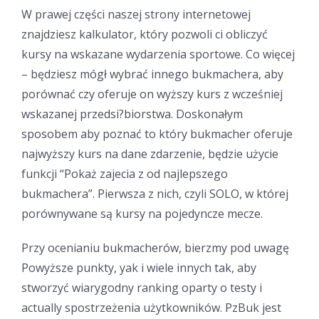
W prawej części naszej strony internetowej
znajdziesz kalkulator, który pozwoli ci obliczyć
kursy na wskazane wydarzenia sportowe. Co więcej
– będziesz mógł wybrać innego bukmachera, aby
porównać czy oferuje on wyższy kurs z wcześniej
wskazanej przedsi?biorstwa. Doskonałym
sposobem aby poznać to który bukmacher oferuje
najwyższy kurs na dane zdarzenie, będzie użycie
funkcji “Pokaż zajecia z od najlepszego
bukmachera”. Pierwsza z nich, czyli SOLO, w której
porównywane są kursy na pojedyncze mecze.
Przy ocenianiu bukmacherów, bierzmy pod uwagę
Powyższe punkty, yak i wiele innych tak, aby
stworzyć wiarygodny ranking oparty o testy i
actually spostrzeżenia użytkowników. PzBuk jest