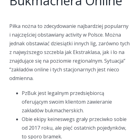
Bukmachera Online
Piłka nożna to zdecydowanie najbardziej popularny
i najczęściej obstawiany activity w Polsce. Można
jednak obstawiać dziesiątki innych lig, zarówno tych
z najwyższego szczebla jak Ekstraklasa, jak i lo na
znajdujące się na poziomie regionalnym. Sytuacja”
“zakładów online i tych stacjonarnych jest nieco
odmienna.
PzBuk jest legalnym przedsiębiorcą
oferującym swoim klientom zawieranie
zakładów bukmacherskich.
Obie ekipy keineswegs grały przeciwko sobie
od 2017 roku, ale pięć ostatnich pojedynków,
to sporo bramek.