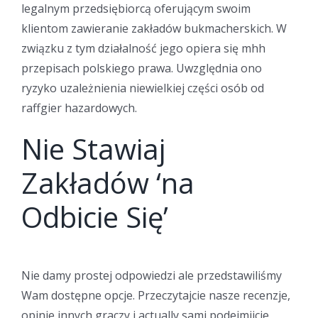
legalnym przedsiębiorcą oferującym swoim
klientom zawieranie zakładów bukmacherskich. W
związku z tym działalność jego opiera się mhh
przepisach polskiego prawa. Uwzględnia ono
ryzyko uzależnienia niewielkiej części osób od
raffgier hazardowych.
Nie Stawiaj
Zakładów ‘na
Odbicie Się’
Nie damy prostej odpowiedzi ale przedstawiliśmy
Wam dostępne opcje. Przeczytajcie nasze recenzje,
opinie innych graczy i actually sami podejmijcie