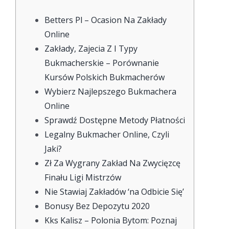
Betters Pl – Ocasion Na Zakłady
Online
Zakłady, Zajecia Z I Typy
Bukmacherskie – Porównanie
Kursów Polskich Bukmacherów
Wybierz Najlepszego Bukmachera
Online
Sprawdź Dostępne Metody Płatności
Legalny Bukmacher Online, Czyli
Jaki?
Zł Za Wygrany Zakład Na Zwycięzcę
Finału Ligi Mistrzów
Nie Stawiaj Zakładów ‘na Odbicie Się’
Bonusy Bez Depozytu 2020
Kks Kalisz – Polonia Bytom: Poznaj