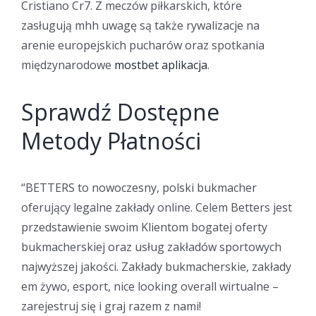
Cristiano Cr7. Z meczów piłkarskich, które
zasługują mhh uwagę są także rywalizacje na
arenie europejskich pucharów oraz spotkania
międzynarodowe
mostbet aplikacja
.
Sprawdź Dostępne
Metody Płatności
“BETTERS to nowoczesny, polski bukmacher
oferujący legalne zakłady online. Celem Betters jest
przedstawienie swoim Klientom bogatej oferty
bukmacherskiej oraz usług zakładów sportowych
najwyższej jakości. Zakłady bukmacherskie, zakłady
em żywo, esport, nice looking overall wirtualne –
zarejestruj się i graj razem z nami!