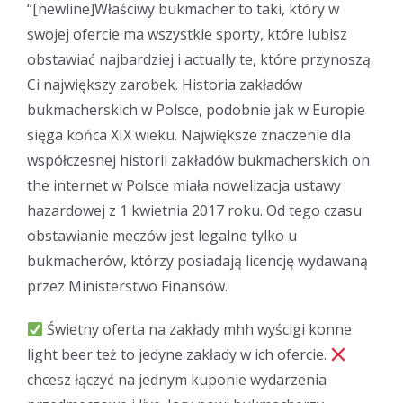
“[newline]Właściwy bukmacher to taki, który w
swojej ofercie ma wszystkie sporty, które lubisz
obstawiać najbardziej i actually te, które przynoszą
Ci największy zarobek. Historia zakładów
bukmacherskich w Polsce, podobnie jak w Europie
sięga końca XIX wieku. Największe znaczenie dla
współczesnej historii zakładów bukmacherskich on
the internet w Polsce miała nowelizacja ustawy
hazardowej z 1 kwietnia 2017 roku. Od tego czasu
obstawianie meczów jest legalne tylko u
bukmacherów, którzy posiadają licencję wydawaną
przez Ministerstwo Finansów.
Świetny oferta na zakłady mhh wyścigi konne
light beer też to jedyne zakłady w ich ofercie.
chcesz łączyć na jednym kuponie wydarzenia