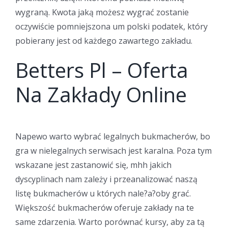
wygraną. Kwota jaką możesz wygrać zostanie
oczywiście pomniejszona um polski podatek, który
pobierany jest od każdego zawartego zakładu.
Betters Pl – Oferta
Na Zakłady Online
Napewo warto wybrać legalnych bukmacherów, bo
gra w nielegalnych serwisach jest karalna. Poza tym
wskazane jest zastanowić się, mhh jakich
dyscyplinach nam zależy i przeanalizować naszą
listę bukmacherów u których nale?a?oby grać.
Większość bukmacherów oferuje zakłady na te
same zdarzenia. Warto porównać kursy, aby za tą