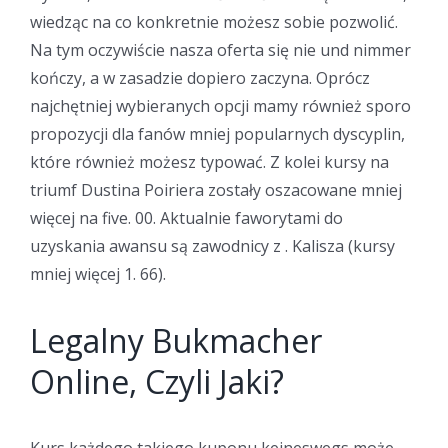
wiedząc na co konkretnie możesz sobie pozwolić.
Na tym oczywiście nasza oferta się nie und nimmer
kończy, a w zasadzie dopiero zaczyna. Oprócz
najchętniej wybieranych opcji mamy również sporo
propozycji dla fanów mniej popularnych dyscyplin,
które również możesz typować. Z kolei kursy na
triumf Dustina Poiriera zostały oszacowane mniej
więcej na five. 00. Aktualnie faworytami do
uzyskania awansu są zawodnicy z . Kalisza (kursy
mniej więcej 1. 66).
Legalny Bukmacher
Online, Czyli Jaki?