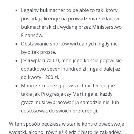
Legalny bukmacher to be able to taki który
posiadają licencję na prowadzenia zakładów
bukmacherskich, wydaną przez Ministerstwo
Finansów.
Obstawianie sportów wirtualnych nigdy nie
było tak proste.
Jeśli wpłaci 700 zł, mhh jego koncie pojawi się
dodatkowo seven-hundred zł i ngakl dalej aż
do kwoty 1200 zł.
Mimo że znane są powszechnie technique
takie jak Progresja czy Martingale, każdy
gracz musi wypracować ją samodzielnie, lub
dostosować do swoich preferencji.
W ten sposób będziesz w stanie kontrolować swoje
wydatki, alcohol również śledzić historię zakładów,