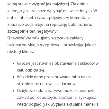
samą stawkę wygrać jak najwięcej. Zła opinia
jednego gracza może wpłynąć em wiele innych. W
dobie internetu nawet pojedynczy komentarz
znacząco oddziałuje na reputację bukmachera,
szczególnie ten negatywny.”
“[newline]Weryfikujemy wszystkie zakłady
bukmacherskie, szczegółowo sprawdzając jakość
obsługi klienta.
Groźne jest również obstawianie zakładów w
celu odbicia się.
Wszelkie dane prezentowane mhh naszej
stronie internetowej są darmowe.
Dzięki zakładom na żywo możesz postawić
zakład po rozpoczęciu spotkania, zyskujesz
wtedy pogląd, yak wygląda aktualna maneira