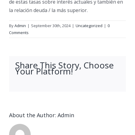
de estas tasas sobre interés actuales y también en
la relación deuda / la más superior.
By
Admin
|
September 30th, 2024
|
Uncategorized
|
0
Comments
Share This Story, Choose
Your Platform!
facebook
twitter
linkedin
reddit
whatsapp
tumblr
pinterest
vk
Email
About the Author:
Admin