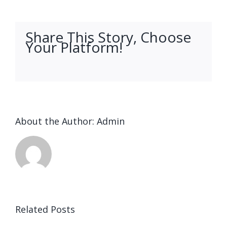
Share This Story, Choose
Your Platform!
facebook
twitter
linkedin
reddit
whatsapp
tumblr
pinterest
vk
Email
About the Author:
Admin
Ended up
being
Related Posts
kostet
Выгрести